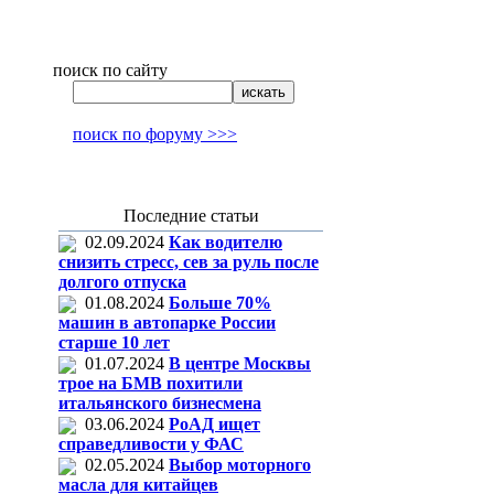
поиск по сайту
поиск по форуму >>>
Последние статьи
02.09.2024
Как водителю
снизить стресс, сев за руль после
долгого отпуска
01.08.2024
Больше 70%
машин в автопарке России
старше 10 лет
01.07.2024
В центре Москвы
трое на БМВ похитили
итальянского бизнесмена
03.06.2024
РоАД ищет
справедливости у ФАС
02.05.2024
Выбор моторного
масла для китайцев