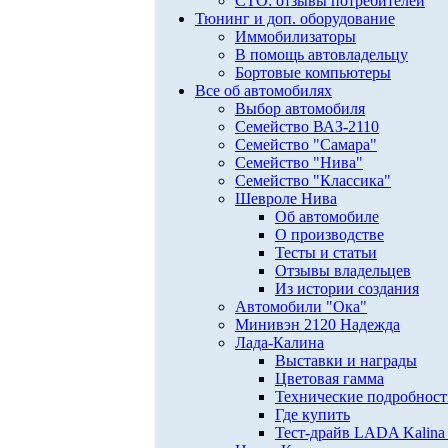
СТО: отзывы потребителей
Тюнинг и доп. оборудование
Иммобилизаторы
В помощь автовладельцу
Бортовые компьютеры
Все об автомобилях
Выбор автомобиля
Семейство ВАЗ-2110
Семейство "Самара"
Семейство "Нива"
Семейство "Классика"
Шевроле Нива
Об автомобиле
О производстве
Тесты и статьи
Отзывы владельцев
Из истории создания
Автомобили "Ока"
Минивэн 2120 Надежда
Лада-Калина
Выставки и награды
Цветовая гамма
Технические подробнос
Где купить
Тест-драйв LADA Kalina 