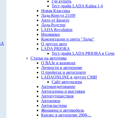
Где купить
Тест-драйв LADA Kalina 1,4
Новая Классика
Лада-Консул 21109
Авто от Бронто
Лада-Родстер
LADA Revolution
Иномарки
Комлектации и цвета "Лады"
RA
О других авто
LADA PRIORA
Тест-драйв LADA PRIORA в Сочи
Статьи на автотемы
О ВАЗе и вазовцах
Личности в автопроме
О пробегах и автоспорте
LADAONLINE в других СМИ
Сайт автодилера
Автокредитование
Автосалоны и выставки
Автопутешествия
Автоюмор
Автокластеры
Женщина и автомобиль
Кризис в автопроме 2008-...