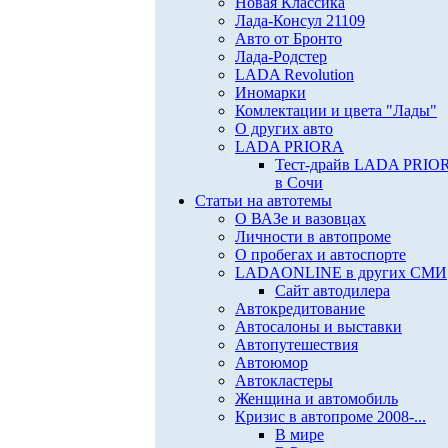
Новая Классика
Лада-Консул 21109
Авто от Бронто
Лада-Родстер
LADA Revolution
Иномарки
Комлектации и цвета "Лады"
О других авто
LADA PRIORA
Тест-драйв LADA PRIO
в Сочи
Статьи на автотемы
О ВАЗе и вазовцах
Личности в автопроме
О пробегах и автоспорте
LADAONLINE в других СМИ
Сайт автодилера
Автокредитование
Автосалоны и выставки
Автопутешествия
Автоюмор
Автокластеры
Женщина и автомобиль
Кризис в автопроме 2008-...
В мире