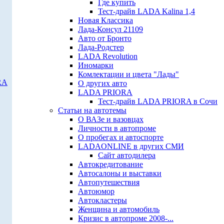
Где купить
Тест-драйв LADA Kalina 1,4
Новая Классика
Лада-Консул 21109
Авто от Бронто
Лада-Родстер
LADA Revolution
Иномарки
Комлектации и цвета "Лады"
RA
О других авто
LADA PRIORA
Тест-драйв LADA PRIORA в Сочи
Статьи на автотемы
О ВАЗе и вазовцах
Личности в автопроме
О пробегах и автоспорте
LADAONLINE в других СМИ
Сайт автодилера
Автокредитование
Автосалоны и выставки
Автопутешествия
Автоюмор
Автокластеры
Женщина и автомобиль
Кризис в автопроме 2008-...