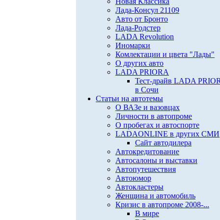
Новая Классика
Лада-Консул 21109
Авто от Бронто
Лада-Родстер
LADA Revolution
Иномарки
Комлектации и цвета "Лады"
О других авто
LADA PRIORA
Тест-драйв LADA PRIO
в Сочи
Статьи на автотемы
О ВАЗе и вазовцах
Личности в автопроме
О пробегах и автоспорте
LADAONLINE в других СМИ
Сайт автодилера
Автокредитование
Автосалоны и выставки
Автопутешествия
Автоюмор
Автокластеры
Женщина и автомобиль
Кризис в автопроме 2008-...
В мире