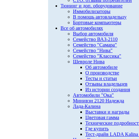
СТО: отзывы потребителей
Тюнинг и доп. оборудование
Иммобилизаторы
В помощь автовладельцу
Бортовые компьютеры
Все об автомобилях
Выбор автомобиля
Семейство ВАЗ-2110
Семейство "Самара"
Семейство "Нива"
Семейство "Классика"
Шевроле Нива
Об автомобиле
О производстве
Тесты и статьи
Отзывы владельцев
Из истории создания
Автомобили "Ока"
Минивэн 2120 Надежда
Лада-Калина
Выставки и награды
Цветовая гамма
Технические подробнос
Где купить
Тест-драйв LADA Kalina 