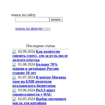
поиск по сайту
поиск по форуму >>>
Последние статьи
02.09.2024
Как водителю
снизить стресс, сев за руль после
долгого отпуска
01.08.2024
Больше 70%
машин в автопарке России
старше 10 лет
01.07.2024
В центре Москвы
трое на БМВ похитили
итальянского бизнесмена
03.06.2024
РоАД ищет
справедливости у ФАС
02.05.2024
Выбор моторного
масла для китайцев