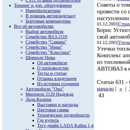
СТО: отзывы потребителей
Советы о том
Тюнинг и доп. оборудование
Иммобилизаторы
провести со 
В помощь автовладельцу
наступлении
Бортовые компьютеры
01.12.2001
Страх
Все об автомобилях
Борис Устюго
Выбор автомобиля
свой автомо
Семейство ВАЗ-2110
Семейство "Самара"
01.12.2001
Утечк
Семейство "Нива"
Утечки топли
Семейство "Классика"
Комплекс ап
Шевроле Нива
из топливной
Об автомобиле
АВТОВАЗ в к
О производстве
Тесты и статьи
Отзывы владельцев
Статьи 631 - 
Из истории создания
начало
|
«
|
Автомобили "Ока"
Минивэн 2120 Надежда
43
Лада-Калина
Выставки и награды
Цветовая гамма
Технические подробности
Где купить
Тест-драйв LADA Kalina 1,4