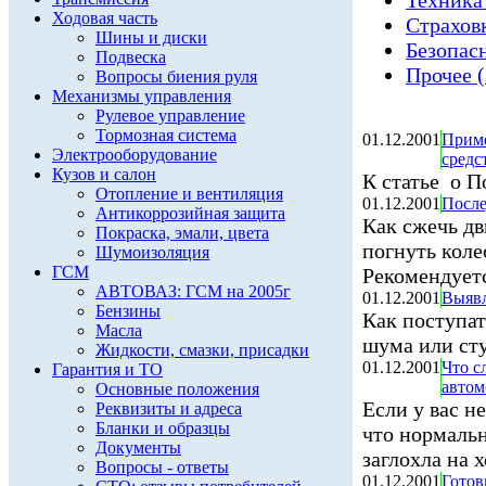
Техника
Ходовая часть
Страхов
Шины и диски
Безопас
Подвеска
Прочее (
Вопросы биения руля
Механизмы управления
Рулевое управление
Тормозная система
01.12.2001
Приме
Электрооборудование
средс
Кузов и салон
К статье о 
Отопление и вентиляция
01.12.2001
После
Антикоррозийная защита
Как сжечь дв
Покраска, эмали, цвета
погнуть коле
Шумоизоляция
ГСМ
Рекомендуетс
АВТОВАЗ: ГСМ на 2005г
01.12.2001
Выявл
Бензины
Как поступат
Масла
шума или сту
Жидкости, смазки, присадки
01.12.2001
Что с
Гарантия и ТО
автом
Основные положения
Если у вас н
Реквизиты и адреса
Бланки и образцы
что нормальн
Документы
заглохла на хо
Вопросы - ответы
01.12.2001
Готов