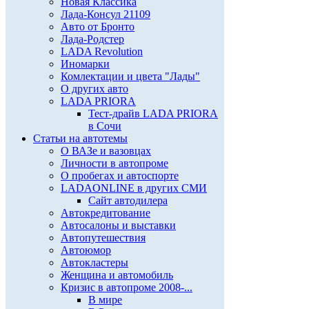
Новая Классика
Лада-Консул 21109
Авто от Бронто
Лада-Родстер
LADA Revolution
Иномарки
Комлектации и цвета "Лады"
О других авто
LADA PRIORA
Тест-драйв LADA PRIORA
в Сочи
Статьи на автотемы
О ВАЗе и вазовцах
Личности в автопроме
О пробегах и автоспорте
LADAONLINE в других СМИ
Сайт автодилера
Автокредитование
Автосалоны и выставки
Автопутешествия
Автоюмор
Автокластеры
Женщина и автомобиль
Кризис в автопроме 2008-...
В мире