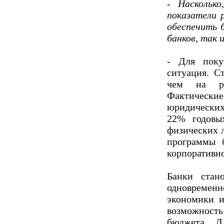
- Наскольк
показатели 
обеспечить б
банков, так 
- Для поку
ситуация. С
чем на ры
Фактически
юридических
22% годовы
физических 
программы б
корпоративно
Банки стан
одновреме
экономики и
возможност
бюджета. Д