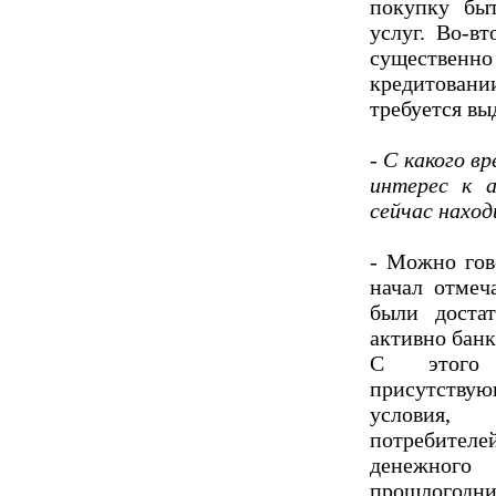
покупку бы
услуг. Во-в
существен
кредитовани
требуется вы
- С какого 
интерес к 
сейчас наход
- Можно гов
начал отмеч
были доста
активно банк
С этого 
присутству
условия,
потребителе
денежного
прошлогодни