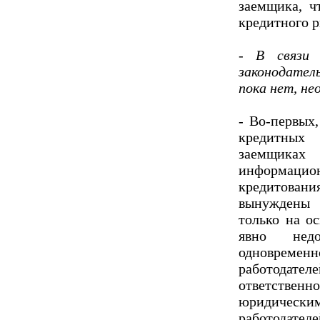
заемщика, ч
кредитного р
- В связи 
законодател
пока нет, н
- Во-первых
кредитных
заемщиках
информаци
кредитован
вынуждены 
только на о
явно недо
одновремен
работодат
ответстве
юридически
работодат