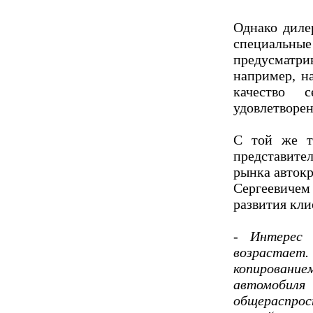
Однако диле
специал
предусмат
например, н
качество 
удовлетворен
С той же т
представите
рынка авток
Сергеевиче
развития кл
- Интерес
возрастает.
копирование
автомоби
общераспр