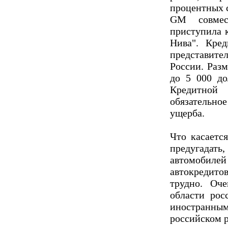
процентных с
GM совмес
приступила 
Нива". Кре
представит
России. Разм
до 5 000 до
Кредитной
обязательное
ущерба.
Что касаетс
предугадат
автомобил
автокредито
трудно. Оч
области рос
иностран
российском р