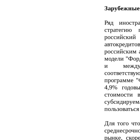
Зарубежные 
Ряд иностр
стратегию 
российск
автокредитов
российским 
модели "Фор
и междун
соответств
программе "
4,9% годов
стоимости 
субсидируем
пользоваться
Для того чт
среднесроч
рынке, скор