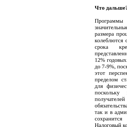
Что дальше
Программы 
значительн
размера про
колеблются 
срока кр
представлен
12% годовых
до 7-9%, пос
этот персп
пределом с
для физичес
поскольку
получател
обязательст
так и в адм
сохранитс
Налоговый ко