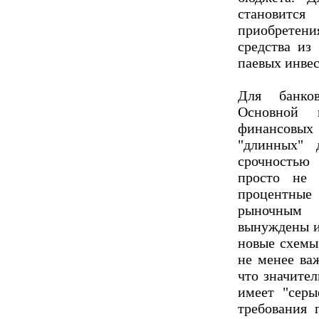
становится
приобретени
средства из
паевых инве
Для банков
Основной 
финансовых 
"длинных" 
срочностью 
просто не 
процентные
рыночным 
вынуждены ил
новые схемы
не менее ва
что значите
имеет "сер
требования 