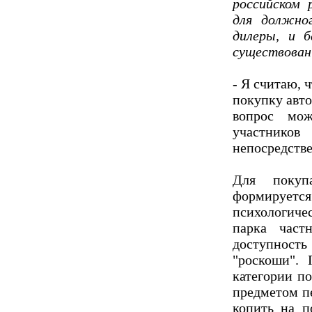
российском 
для должно
дилеры, и б
существован
- Я считаю, 
покупку авто
вопрос мож
участник
непосредстве
Для покуп
формируется
психологиче
парка част
доступнос
"роскоши".
категории п
предметом п
копить на п