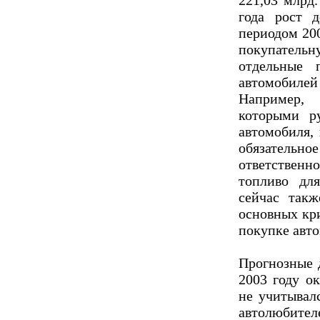
221,03 млрд
года рост 
периодом 20
покупательн
отдельные 
автомобиле
Например,
которыми р
автомобиля,
обязатель
ответственн
топливо дл
сейчас так
основных кр
покупке авт
Прогнозные 
2003 году о
не учитывалс
автолюбите