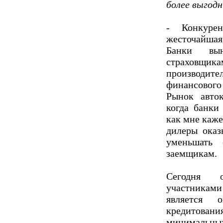
более выгодн
- Конкуре
жесточайшая,
Банки вын
страховщик
производи
финансового 
Рынок авто
когда банки
как мне каже
дилеры оказ
уменьшать 
заемщикам.
Сегодня о
участниками
является 
кредитовани
минимальных