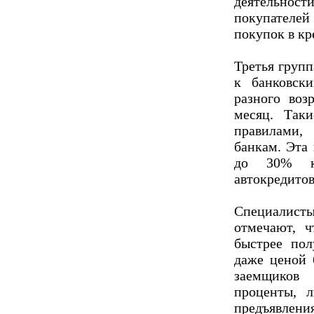
деятельно
покупателе
покупок в кр
Третья групп
к банковск
разного воз
месяц. Так
правилами,
банкам. Эта 
до 30% кл
автокредитов
Специалис
отмечают, 
быстрее пол
даже ценой 
заемщиков
проценты, 
предъявлени