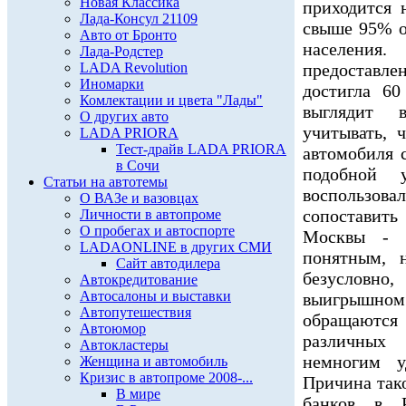
Новая Классика
приходится 
Лада-Консул 21109
свыше 95% о
Авто от Бронто
населения
Лада-Родстер
LADA Revolution
предоставле
Иномарки
достигла 60
Комлектации и цвета "Лады"
выглядит 
О других авто
учитывать, 
LADA PRIORA
Тест-драйв LADA PRIORA
автомобиля с
в Сочи
подобной 
Статьи на автотемы
воспользо
О ВАЗе и вазовцах
сопоставит
Личности в автопроме
О пробегах и автоспорте
Москвы - 1
LADAONLINE в других СМИ
понятным, н
Сайт автодилера
безусловн
Автокредитование
Автосалоны и выставки
выигрышном
Автопутешествия
обращаются
Автоюмор
различных
Автокластеры
немногим у
Женщина и автомобиль
Кризис в автопроме 2008-...
Причина так
В мире
банков в 