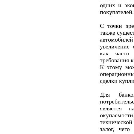
одних и эко
покупателей.
С точки зр
также сущес
автомобиле
увеличение 
как часто 
требования к
К этому мож
операционны
сделки купли
Для банк
потребитель
является 
окупаемос
технической
залог, чего