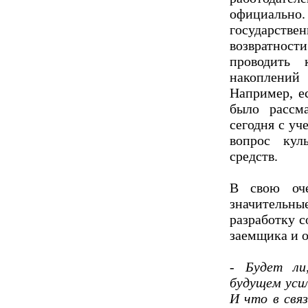
официально
государст
возвратно
проводить 
накоплений
Например, е
было рассм
сегодня с у
вопрос кул
средств.
В свою оче
значительны
разработку 
заемщика и о
- Будет л
будущем усил
И что в свя