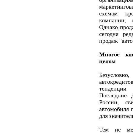
маркетингов
схемам кр
компании,
Однако прод
сегодня ре
продаж "авто
Многое за
целом
Безусловн
автокреди
тенденции
Последние 
России, св
автомобиля 
для значител
Тем не ме