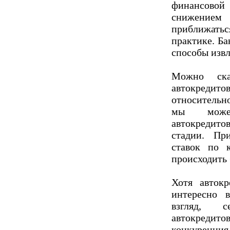
финансовой
снижением 
приближать
практике. Б
способы изв
Можно ска
автокредит
относительно
мы можем
автокредит
стадии. Пр
ставок по 
происходить
Хотя авток
интересно 
взгляд, 
автокредит
конкуренция 