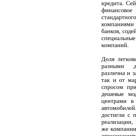
кредита. Се
финансовое
стандартного
компаниями 
банков, соде
специальные
компаний.
Доля легков
разными д
различна и з
так и от ма
спросом пр
дешевые мо
центрами в
автомобиле
достигли с 
реализации,
же компании
организация