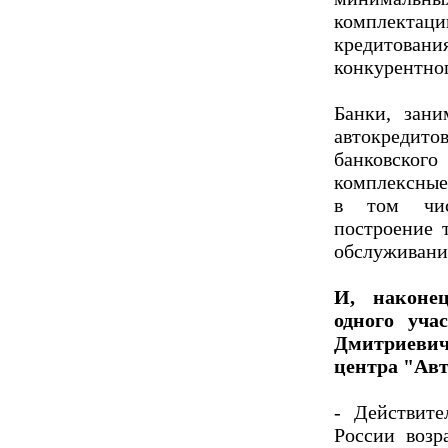
комплектаци
кредитован
конкурентног
Банки, зан
автокредит
банковско
комплексные
в том чис
построение 
обслуживани
И, наконе
одного уча
Дмитриевич
центра "Ав
- Действит
России возр