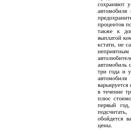
сохраняют у
автомобиля 
предохранит
процентов п
также к до
выплатой ко
кстати, не с
неприятн
автолюбите
автомобиль с
три года и 
автомобил
варьируется 
в течение т
плюс стоимо
первый год
подсчитать
обойдется в
цены.