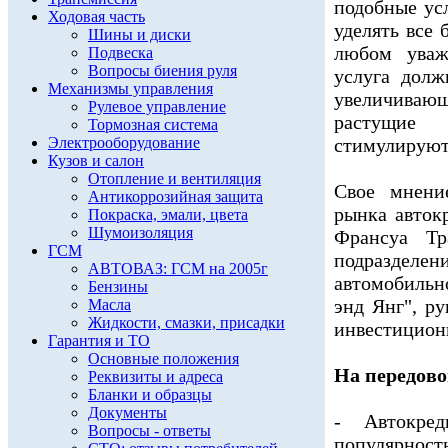
подобные ус
Ходовая часть
уделять все
Шины и диски
любом уваж
Подвеска
Вопросы биения руля
услуга долж
Механизмы управления
увеличивающ
Рулевое управление
растущие 
Тормозная система
Электрооборудование
стимулируют
Кузов и салон
Отопление и вентиляция
Свое мнени
Антикоррозийная защита
рынка авток
Покраска, эмали, цвета
Шумоизоляция
Франсуа Тр
ГСМ
подраздел
АВТОВАЗ: ГСМ на 2005г
автомобиль
Бензины
энд Янг", р
Масла
Жидкости, смазки, присадки
инвестицион
Гарантия и ТО
Основные положения
На передово
Реквизиты и адреса
Бланки и образцы
Документы
- Автокред
Вопросы - ответы
популярнос