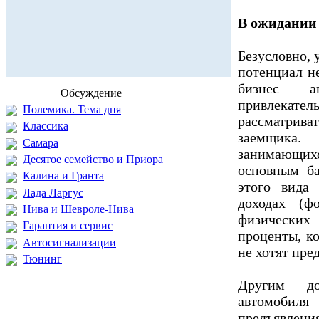
В ожидании
Безусловно, 
потенциал не
бизнес ав
Обсуждение
привлекатель
Полемика. Тема дня
рассматрива
Классика
заемщика.
Самара
занимающи
Десятое семейство и Приора
основным ба
Калина и Гранта
этого вида 
Лада Ларгус
доходах (
Нива и Шевроле-Нива
физически
Гарантия и сервис
проценты, к
Автосигнализации
не хотят пре
Тюнинг
Другим до
автомобиля
предъявлен