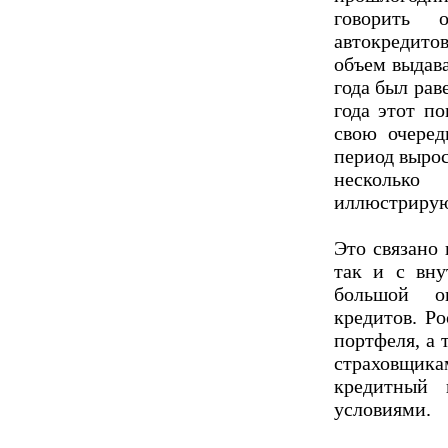
говорить 
автокредитов
объем выдав
года был рав
года этот по
свою очеред
период вырос
нескольк
иллюстрирую
Это связано
так и с вну
большой о
кредитов. Р
портфеля, а 
страховщи
кредитный 
условиями.