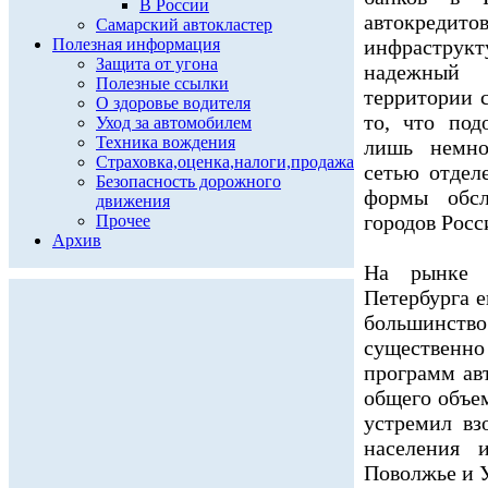
В России
автокред
Самарский автокластер
Полезная информация
инфрастру
Защита от угона
надежный 
Полезные ссылки
территории с
О здоровье водителя
то, что под
Уход за автомобилем
Техника вождения
лишь немно
Страховка,оценка,налоги,продажа
сетью отдел
Безопасность дорожного
формы обсл
движения
городов Рос
Прочее
Архив
На рынке 
Петербурга е
большинств
существенн
программ ав
общего объем
устремил вз
населения 
Поволжье и У