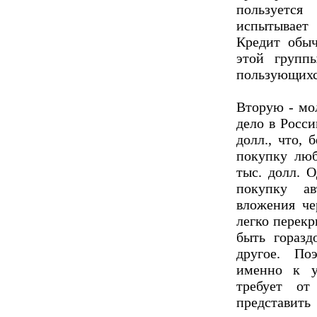
пользуетс
испытывает
Кредит обыч
этой групп
пользующихс
Вторую - мо
дело в Росс
долл., что, 
покупку люб
тыс. долл. 
покупку а
вложения че
легко перекр
быть горазд
другое. По
именно к у
требует от
представи