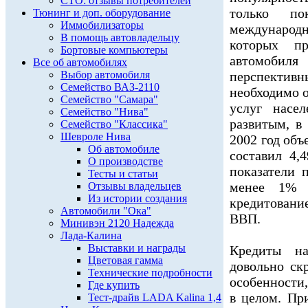
СТО: отзывы потребителей
только по
Тюнинг и доп. оборудование
Иммобилизаторы
международн
В помощь автовладельцу
которых пр
Бортовые компьютеры
автомобил
Все об автомобилях
Выбор автомобиля
перспекти
Семейство ВАЗ-2110
необходимо о
Семейство "Самара"
услуг насе
Семейство "Нива"
развитым, в
Семейство "Классика"
Шевроле Нива
2002 год об
Об автомобиле
составил 4,
О производстве
показатели 
Тесты и статьи
менее 1% 
Отзывы владельцев
Из истории создания
кредитовани
Автомобили "Ока"
ВВП.
Минивэн 2120 Надежда
Лада-Калина
Выставки и награды
Кредиты н
Цветовая гамма
довольно ск
Технические подробности
особенности,
Где купить
в целом. Пр
Тест-драйв LADA Kalina 1,4