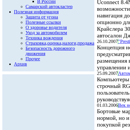
В России
Uconnect 8.4
Самарский автокластер
возможности
Полезная информация
навигация до
Защита от угона
опционно дл
Полезные ссылки
О здоровье водителя
Крайслера 30
Уход за автомобилем
автосалон Д
Техника вождения
26.10.2007
"Pres
Страховка,оценка,налоги,продажа
Концепция но
Безопасность дорожного
предусматрив
движения
Прочее
размещения в
Архив
управлении и
25.09.2007
Автом
Компьютеры "
строчный RG
пользователь
руководствуя
01.03.2006
Век н
Бортовые ма
нормой, но и
покупкой рез