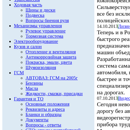
южнокорейс
Ходовая часть
Сильверстоу
Шины и диски
все без иск
Подвеска
полицейских 
Вопросы биения руля
Механизмы управления
14.10.2013
Лизин
Рулевое управление
Теперь и в Р
Тормозная система
быстрого реа
Электрооборудование
предназначе
Кузов и салон
машин объед
Отопление и вентиляция
Антикоррозийная защита
Разработанн
Покраска, эмали, цвета
система сам
Шумоизоляция
автомобиля, 
ГСМ
АВТОВАЗ: ГСМ на 2005г
быстрее и то
Бензины
специализир
Масла
на дорогах.
Жидкости, смазки, присадки
07.10.2013
Видео
Гарантия и ТО
Сегодня нев
Основные положения
Реквизиты и адреса
дорогу без а
Бланки и образцы
видеорегист
Документы
прибора труд
Вопросы - ответы