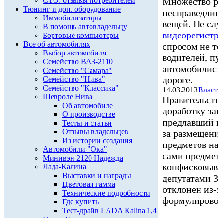
СТО: отзывы потребителей
Множество ра
Тюнинг и доп. оборудование
несправедли
Иммобилизаторы
вещей. Не с
В помощь автовладельцу
видеорегист
Бортовые компьютеры
Все об автомобилях
спросом не т
Выбор автомобиля
водителей, п
Семейство ВАЗ-2110
автомобилист
Семейство "Самара"
дороге.
Семейство "Нива"
Семейство "Классика"
14.03.2013
Власт
Шевроле Нива
Правительст
Об автомобиле
доработку за
О производстве
предлавший 
Тесты и статьи
Отзывы владельцев
за размещен
Из истории создания
предметов на
Автомобили "Ока"
сами предме
Минивэн 2120 Надежда
конфисковыва
Лада-Калина
Выставки и награды
депутатами 
Цветовая гамма
отклонен из-
Технические подробности
формулирово
Где купить
Тест-драйв LADA Kalina 1,4