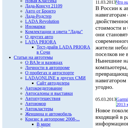
Новая Классика
11.03.2013
Что н
Лада-Консул 21109
В России к 
Авто от Бронто
навигаторам
Лада-Родстер
двойственное
LADA Revolution
Иномарки
стоимости и 
Комлектации и цвета "Лады"
они становят
О других авто
современног
LADA PRIORA
жители небо
Тест-драйв LADA PRIORA
в Сочи
поселков не 
Статьи на автотемы
Нынешние на
О ВАЗе и вазовцах
компьютеры,
Личности в автопроме
О пробегах и автоспорте
превращающи
LADAONLINE в других СМИ
навигатором 
Сайт автодилера
угодно.
Автокредитование
Автосалоны и выставки
Автопутешествия
05.03.2013
Garmi
Автоюмор
2013 
Автокластеры
Новое покол
Женщина и автомобиль
входящей в р
Кризис в автопроме 2008-...
информацион
В мире