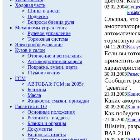
цветом. Клас
Ходовая часть
02.02.2004
Сущес
Шины и диски
комфо
Подвеска
Слышал, что
Вопросы биения руля
амортизатор
Механизмы управления
автоматическ
Рулевое управление
Тормозная система
тормозную жи
Электрооборудование
04.11.2003
Как у
Кузов и салон
Если вы гот
Отопление и вентиляция
применить а
Антикоррозийная защита
характеристи
Покраска, эмали, цвета
Шумоизоляция
30.01.2003
Разме
ГСМ
Сообщите ра
АВТОВАЗ: ГСМ на 2005г
"девятке".
Бензины
21.01.2003
Какие
Масла
Какие аморти
Жидкости, смазки, присадки
Гарантия и ТО
30.09.2002
Как п
Основные положения
Как победить
Реквизиты и адреса
21.06.2002
Еще р
Бланки и образцы
Bilstein, ра
Документы
ВАЗ-2110
Вопросы - ответы
18.05.2002
АМОР