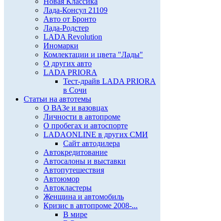
Новая Классика
Лада-Консул 21109
Авто от Бронто
Лада-Родстер
LADA Revolution
Иномарки
Комлектации и цвета "Лады"
О других авто
LADA PRIORA
Тест-драйв LADA PRIORA
в Сочи
Статьи на автотемы
О ВАЗе и вазовцах
Личности в автопроме
О пробегах и автоспорте
LADAONLINE в других СМИ
Сайт автодилера
Автокредитование
Автосалоны и выставки
Автопутешествия
Автоюмор
Автокластеры
Женщина и автомобиль
Кризис в автопроме 2008-...
В мире