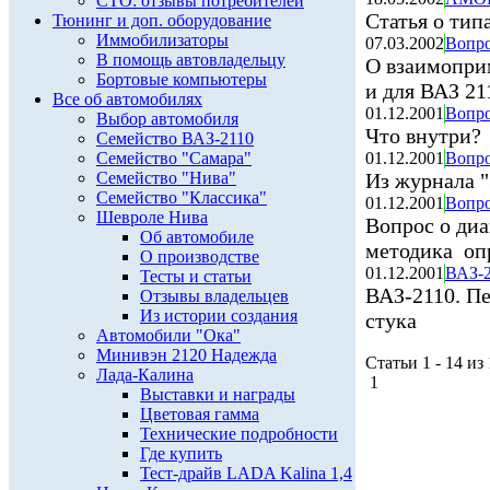
СТО: отзывы потребителей
Статья о тип
Тюнинг и доп. оборудование
Иммобилизаторы
07.03.2002
Вопр
В помощь автовладельцу
О взаимопри
Бортовые компьютеры
и для ВАЗ 21
Все об автомобилях
01.12.2001
Вопро
Выбор автомобиля
Что внутри?
Семейство ВАЗ-2110
Семейство "Самара"
01.12.2001
Вопро
Семейство "Нива"
Из журнала "
Семейство "Классика"
01.12.2001
Вопро
Шевроле Нива
Вопрос о диа
Об автомобиле
методика оп
О производстве
01.12.2001
ВАЗ-2
Тесты и статьи
ВАЗ-2110. Пе
Отзывы владельцев
Из истории создания
стука
Автомобили "Ока"
Минивэн 2120 Надежда
Статьи 1 - 14 из
Лада-Калина
1
Выставки и награды
Цветовая гамма
Технические подробности
Где купить
Тест-драйв LADA Kalina 1,4