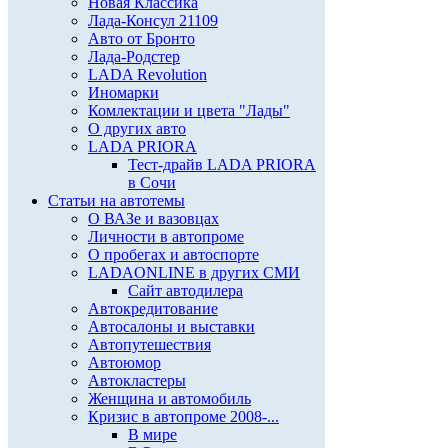
Новая Классика
Лада-Консул 21109
Авто от Бронто
Лада-Родстер
LADA Revolution
Иномарки
Комлектации и цвета "Лады"
О других авто
LADA PRIORA
Тест-драйв LADA PRIORA
в Сочи
Статьи на автотемы
О ВАЗе и вазовцах
Личности в автопроме
О пробегах и автоспорте
LADAONLINE в других СМИ
Сайт автодилера
Автокредитование
Автосалоны и выставки
Автопутешествия
Автоюмор
Автокластеры
Женщина и автомобиль
Кризис в автопроме 2008-...
В мире