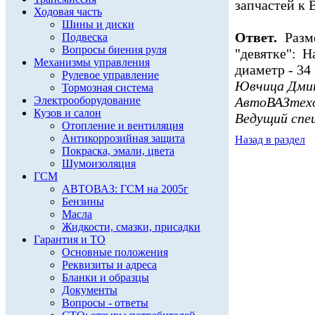
запчастей к 
Ходовая часть
Шины и диски
Ответ.
Разме
Подвеска
Вопросы биения руля
"девятке": 
Механизмы управления
диаметр - 34
Рулевое управление
Ювчица Дмит
Тормозная система
Электрооборудование
АвтоВАЗтех
Кузов и салон
Ведущий спе
Отопление и вентиляция
Антикоррозийная защита
Назад в раздел
Покраска, эмали, цвета
Шумоизоляция
ГСМ
АВТОВАЗ: ГСМ на 2005г
Бензины
Масла
Жидкости, смазки, присадки
Гарантия и ТО
Основные положения
Реквизиты и адреса
Бланки и образцы
Документы
Вопросы - ответы