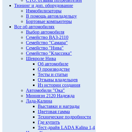
СТО: отзывы потребителей
Тюнинг и доп. оборудование
Иммобилизаторы
В помощь автовладельцу
Бортовые компьютеры
Все об автомобилях
Выбор автомобиля
Семейство ВАЗ-2110
Семейство "Самара"
Семейство "Нива"
Семейство "Классика"
Шевроле Нива
Об автомобиле
О производстве
Тесты и статьи
Отзывы владельцев
Из истории создания
Автомобили "Ока"
Минивэн 2120 Надежда
Лада-Калина
Выставки и награды
Цветовая гамма
Технические подробности
Где купить
Тест-драйв LADA Kalina 1,4