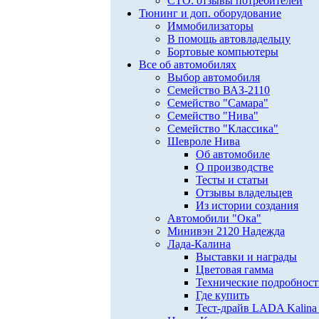
СТО: отзывы потребителей
Тюнинг и доп. оборудование
Иммобилизаторы
В помощь автовладельцу
Бортовые компьютеры
Все об автомобилях
Выбор автомобиля
Семейство ВАЗ-2110
Семейство "Самара"
Семейство "Нива"
Семейство "Классика"
Шевроле Нива
Об автомобиле
О производстве
Тесты и статьи
Отзывы владельцев
Из истории создания
Автомобили "Ока"
Минивэн 2120 Надежда
Лада-Калина
Выставки и награды
Цветовая гамма
Технические подробнос
Где купить
Тест-драйв LADA Kalina 