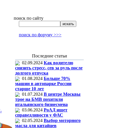
поиск по сайту
поиск по форуму >>>
Последние статьи
02.09.2024
Как водителю
снизить стресс, сев за руль после
долгого отпуска
01.08.2024
Больше 70%
машин в автопарке России
старше 10 лет
01.07.2024
В центре Москвы
трое на БМВ похитили
итальянского бизнесмена
03.06.2024
РоАД ищет
-
справедливости у ФАС
02.05.2024
Выбор моторного
масла для китайцев