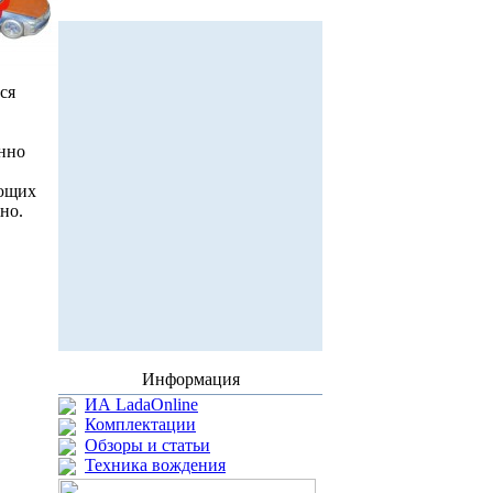
ся
нно
ающих
но.
Информация
ИА LadaOnline
Комплектации
Обзоры и статьи
Техника вождения