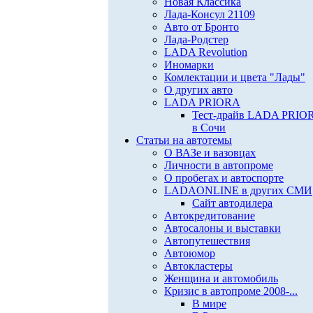
Новая Классика
Лада-Консул 21109
Авто от Бронто
Лада-Родстер
LADA Revolution
Иномарки
Комлектации и цвета "Лады"
О других авто
LADA PRIORA
Тест-драйв LADA PRIO
в Сочи
Статьи на автотемы
О ВАЗе и вазовцах
Личности в автопроме
О пробегах и автоспорте
LADAONLINE в других СМИ
Сайт автодилера
Автокредитование
Автосалоны и выставки
Автопутешествия
Автоюмор
Автокластеры
Женщина и автомобиль
Кризис в автопроме 2008-...
В мире