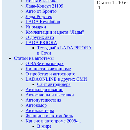
Новая Классика
Статьи 1 - 10 из
Лада-Консул 21109
1
Авто от Бронто
Лада-Родстер
LADA Revolution
Иномарки
Комлектации и цвета "Лады"
О других авто
LADA PRIORA
Тест-драйв LADA PRIORA
в Сочи
Статьи на автотемы
О ВАЗе и вазовцах
Личности в автопроме
О пробегах и автоспорте
LADAONLINE в других СМИ
Сайт автодилера
Автокредитование
Автосалоны и выставки
Автопутешествия
Автоюмор
Автокластеры
Женщина и автомобиль
Кризис в автопроме 2008-...
В мире