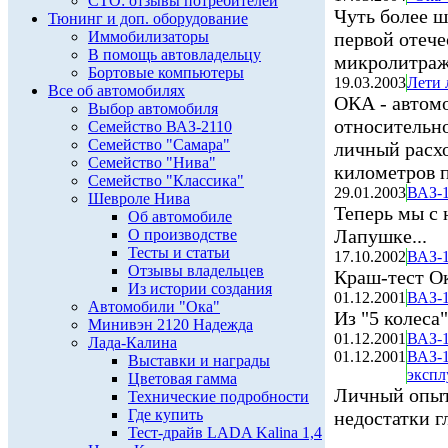
СТО: отзывы потребителей
Чуть более ш
Тюнинг и доп. оборудование
Иммобилизаторы
первой отеч
В помощь автовладельцу
микролитраж
Бортовые компьютеры
19.03.2003
Лети 
Все об автомобилях
ОКА - автомо
Выбор автомобиля
относительно
Семейство ВАЗ-2110
Семейство "Самара"
личный расхо
Семейство "Нива"
километров п
Семейство "Классика"
29.01.2003
ВАЗ-1
Шевроле Нива
Теперь мы с 
Об автомобиле
Лапушке...
О производстве
Тесты и статьи
17.10.2002
ВАЗ-1
Отзывы владельцев
Краш-тест О
Из истории создания
01.12.2001
ВАЗ-1
Автомобили "Ока"
Из "5 колеса"
Минивэн 2120 Надежда
01.12.2001
ВАЗ-1
Лада-Калина
01.12.2001
ВАЗ-1
Выставки и награды
экспл
Цветовая гамма
Личный опыт
Технические подробности
Где купить
недостатки г
Тест-драйв LADA Kalina 1,4