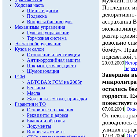
мужчин, но и
Ходовая часть
Последние ин
Шины и диски
декоративно-
Подвеска
астраханка В
Вопросы биения руля
Механизмы управления
эксклюзивну
Рулевое управление
разгар кризи
Тормозная система
довольно си
Электрооборудование
бомбу». Прав
Кузов и салон
Отопление и вентиляция
подсветкой, т
Антикоррозийная защита
20.03.2009
Истор
Покраска, эмали, цвета
пересо
Шумоизоляция
Завершен вы
ГСМ
микролитраж
АВТОВАЗ: ГСМ на 2005г
Бензины
остались бе
Масла
гордости. 
Жидкости, смазки, присадки
повествует 
Гарантия и ТО
07.06.2004
"Ока-
Основные положения
От некоторы
Реквизиты и адреса
Бланки и образцы
доводилось с
Документы
улицах город
Вопросы - ответы
17.03.2004
"Ока"