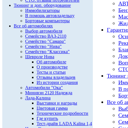
СТО: отзывы потребителей
АВТ
Тюнинг и доп. оборудование
Бен
Иммобилизаторы
В помощь автовладельцу
Мас
Бортовые компьютеры
Жид
Все об автомобилях
Гарантия
Выбор автомобиля
Осн
Семейство ВАЗ-2110
Семейство "Самара"
Рек
Семейство "Нива"
Бла
Семейство "Классика"
Док
Шевроле Нива
Об автомобиле
Воп
О производстве
СТО
Тесты и статьи
Тюнинг и
Отзывы владельцев
Имм
Из истории создания
Автомобили "Ока"
В п
Минивэн 2120 Надежда
Бор
Лада-Калина
Все об 
Выставки и награды
Выб
Цветовая гамма
Технические подробности
Сем
Где купить
Сем
Тест-драйв LADA Kalina 1,4