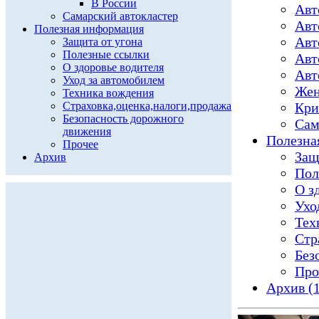
В России
Авт
Самарский автокластер
Авт
Полезная информация
Авт
Защита от угона
Полезные ссылки
Авт
О здоровье водителя
Авт
Уход за автомобилем
Жен
Техника вождения
Страховка,оценка,налоги,продажа
Кри
Безопасность дорожного
Сам
движения
Полезна
Прочее
Защ
Архив
Пол
О з
Ухо
Тех
Стр
Без
Про
Архив (