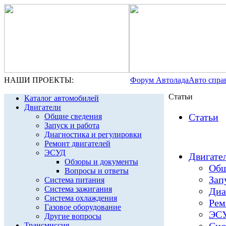
НАШИ ПРОЕКТЫ:
Форум Автолада
Авто спра
Статьи
Каталог автомобилей
Двигатели
Статьи
Общие сведения
Запуск и работа
Диагностика и регулировки
Ремонт двигателей
ЭСУД
Двигател
Обзоры и документы
Общ
Вопросы и ответы
Зап
Система питания
Система зажигания
Диа
Система охлаждения
Рем
Газовое оборудование
ЭСУ
Другие вопросы
Трансмиссия