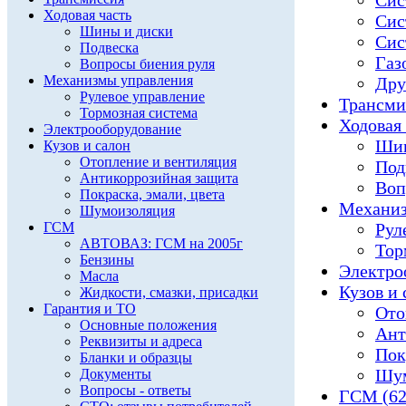
Сис
Ходовая часть
Сис
Шины и диски
Сис
Подвеска
Газ
Вопросы биения руля
Механизмы управления
Дру
Рулевое управление
Трансми
Тормозная система
Ходовая 
Электрооборудование
Шин
Кузов и салон
Отопление и вентиляция
Под
Антикоррозийная защита
Воп
Покраска, эмали, цвета
Механиз
Шумоизоляция
ГСМ
Рул
АВТОВАЗ: ГСМ на 2005г
Тор
Бензины
Электро
Масла
Кузов и 
Жидкости, смазки, присадки
Гарантия и ТО
Ото
Основные положения
Ант
Реквизиты и адреса
Пок
Бланки и образцы
Шум
Документы
Вопросы - ответы
ГСМ (62