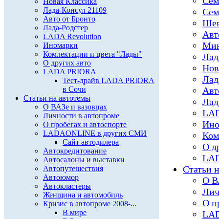
Сем
Новая Классика
Лада-Консул 21109
Сем
Авто от Бронто
Шев
Лада-Родстер
Авт
LADA Revolution
Мин
Иномарки
Комлектации и цвета "Лады"
Лад
О других авто
Нов
LADA PRIORA
Лад
Тест-драйв LADA PRIORA
в Сочи
Авт
Статьи на автотемы
Лад
О ВАЗе и вазовцах
LAD
Личности в автопроме
Ино
О пробегах и автоспорте
LADAONLINE в других СМИ
Ком
Сайт автодилера
О д
Автокредитование
LAD
Автосалоны и выставки
Статьи н
Автопутешествия
Автоюмор
О В
Автокластеры
Лич
Женщина и автомобиль
О п
Кризис в автопроме 2008-...
В мире
LAD