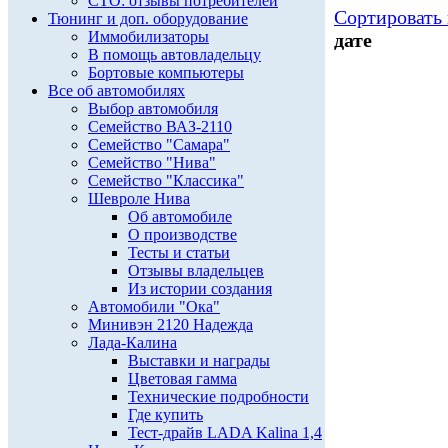
СТО: отзывы потребителей
Сортировать 
Тюнинг и доп. оборудование
Иммобилизаторы
дате
В помощь автовладельцу
Бортовые компьютеры
Все об автомобилях
Выбор автомобиля
Семейство ВАЗ-2110
Семейство "Самара"
Семейство "Нива"
Семейство "Классика"
Шевроле Нива
Об автомобиле
О производстве
Тесты и статьи
Отзывы владельцев
Из истории создания
Автомобили "Ока"
Минивэн 2120 Надежда
Лада-Калина
Выставки и награды
Цветовая гамма
Технические подробности
Где купить
Тест-драйв LADA Kalina 1,4