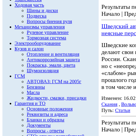
Ходовая часть
Результаты по
Шины и диски
Начало | Пред
Подвеска
Вопросы биения руля
Шведский ав
Механизмы управления
Рулевое управление
неясные пер
Тормозная система
Электрооборудование
Шведские ко
Кузов и салон
делают свои
Отопление и вентиляция
России. Скан
Антикоррозийная защита
Покраска, эмали, цвета
но с «неопре
Шумоизоляция
«слабом» ры
ГСМ
прошлого го
АВТОВАЗ: ГСМ на 2005г
в том числе и 
Бензины
Масла
Жидкости, смазки, присадки
Изменен: 16.02
Гарантия и ТО
Скания
,
Вольв
Основные положения
Путь:
Статьи
Реквизиты и адреса
Бланки и образцы
Результаты по
Документы
Начало | Пред
Вопросы - ответы