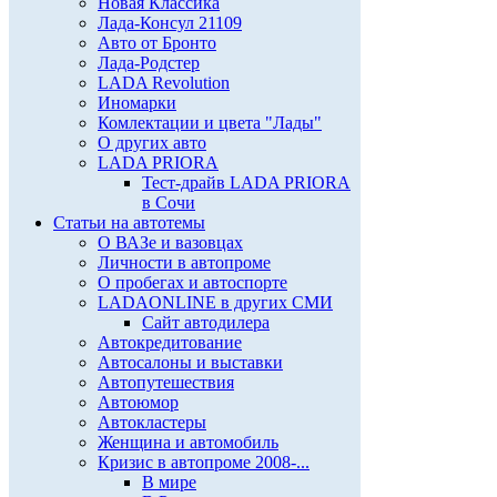
Новая Классика
Лада-Консул 21109
Авто от Бронто
Лада-Родстер
LADA Revolution
Иномарки
Комлектации и цвета "Лады"
О других авто
LADA PRIORA
Тест-драйв LADA PRIORA
в Сочи
Статьи на автотемы
О ВАЗе и вазовцах
Личности в автопроме
О пробегах и автоспорте
LADAONLINE в других СМИ
Сайт автодилера
Автокредитование
Автосалоны и выставки
Автопутешествия
Автоюмор
Автокластеры
Женщина и автомобиль
Кризис в автопроме 2008-...
В мире