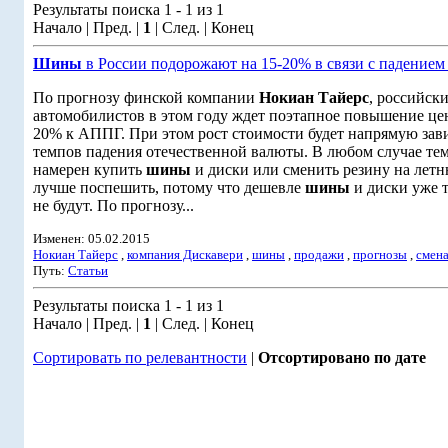
Результаты поиска 1 - 1 из 1
Начало | Пред. |
1
| След. | Конец
Шины
в России подорожают на 15-20% в связи с падением
По прогнозу финской компании
Нокиан Тайерс
, российск
автомобилистов в этом году ждет поэтапное повышение цен
20% к АППГ. При этом рост стоимости будет напрямую зави
темпов падения отечественной валюты. В любом случае тем
намерен купить
шины
и диски или сменить резину на лет
лучше поспешить, потому что дешевле
шины
и диски уже 
не будут. По прогнозу...
Изменен: 05.02.2015
Нокиан Тайерс
,
компания Дискавери
,
шины
,
продажи
,
прогнозы
,
смен
Путь:
Статьи
Результаты поиска 1 - 1 из 1
Начало | Пред. |
1
| След. | Конец
Сортировать по релевантности
|
Отсортировано по дате