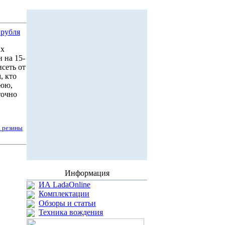
 рубля
их
 на 15-
сеть от
, кто
нюю,
точно
а резины
Информация
ИА LadaOnline
Комплектации
Обзоры и статьи
Техника вождения