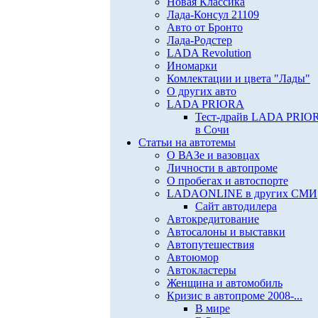
Новая Классика
Лада-Консул 21109
Авто от Бронто
Лада-Родстер
LADA Revolution
Иномарки
Комлектации и цвета "Лады"
О других авто
LADA PRIORA
Тест-драйв LADA PRIO
в Сочи
Статьи на автотемы
О ВАЗе и вазовцах
Личности в автопроме
О пробегах и автоспорте
LADAONLINE в других СМИ
Сайт автодилера
Автокредитование
Автосалоны и выставки
Автопутешествия
Автоюмор
Автокластеры
Женщина и автомобиль
Кризис в автопроме 2008-...
В мире