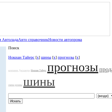
 Автолада
Авто справочник
Новости автопрома
Поиск
Нокиан Тайерс
[
x
]
шины
[
x
]
прогнозы
[
x
]
прогнозы
прод
компания Дискавери
Нокиан Тайерс
шины
смена резины