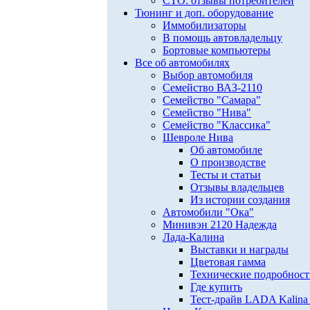
СТО: отзывы потребителей
Тюнинг и доп. оборудование
Иммобилизаторы
В помощь автовладельцу
Бортовые компьютеры
Все об автомобилях
Выбор автомобиля
Семейство ВАЗ-2110
Семейство "Самара"
Семейство "Нива"
Семейство "Классика"
Шевроле Нива
Об автомобиле
О производстве
Тесты и статьи
Отзывы владельцев
Из истории создания
Автомобили "Ока"
Минивэн 2120 Надежда
Лада-Калина
Выставки и награды
Цветовая гамма
Технические подробнос
Где купить
Тест-драйв LADA Kalina 