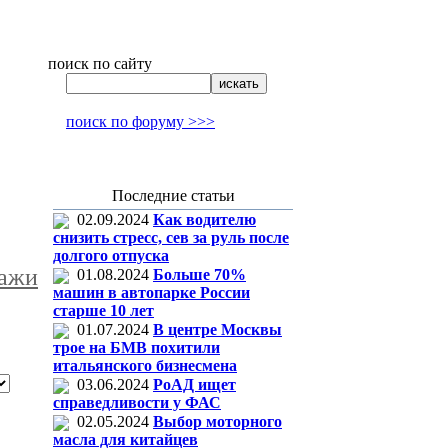
поиск по сайту
поиск по форуму >>>
Последние статьи
02.09.2024
Как водителю
снизить стресс, сев за руль после
долгого отпуска
ажи
01.08.2024
Больше 70%
машин в автопарке России
старше 10 лет
01.07.2024
В центре Москвы
трое на БМВ похитили
итальянского бизнесмена
03.06.2024
РоАД ищет
справедливости у ФАС
02.05.2024
Выбор моторного
масла для китайцев