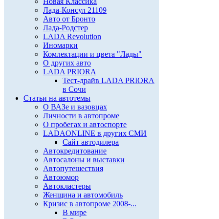
Новая Классика
Лада-Консул 21109
Авто от Бронто
Лада-Родстер
LADA Revolution
Иномарки
Комлектации и цвета "Лады"
О других авто
LADA PRIORA
Тест-драйв LADA PRIORA
в Сочи
Статьи на автотемы
О ВАЗе и вазовцах
Личности в автопроме
О пробегах и автоспорте
LADAONLINE в других СМИ
Сайт автодилера
Автокредитование
Автосалоны и выставки
Автопутешествия
Автоюмор
Автокластеры
Женщина и автомобиль
Кризис в автопроме 2008-...
В мире