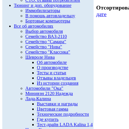
СТО: отзывы потребителей
Тюнинг и доп. оборудование
Отсортирова
Иммобилизаторы
дате
В помощь автовладельцу
Бортовые компьютеры
Все об автомобилях
Выбор автомобиля
Семейство ВАЗ-2110
Семейство "Самара"
Семейство "Нива"
Семейство "Классика"
Шевроле Нива
Об автомобиле
О производстве
Тесты и статьи
Отзывы владельцев
Из истории создания
Автомобили "Ока"
Минивэн 2120 Надежда
Лада-Калина
Выставки и награды
Цветовая гамма
Технические подробности
Где купить
Тест-драйв LADA Kalina 1,4