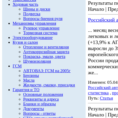
Результаты по
Ходовая часть
Начало | Пред
Шины и диски
Подвеска
Вопросы биения руля
Российский а
Механизмы управления
Рулевое управление
... месяц вес
Тормозная система
легковых и 
Электрооборудование
(+13,9% к АП
Кузов и салон
Отопление и вентиляция
выросли до 3
Антикоррозийная защита
европейского
Покраска, эмали, цвета
России прода
Шумоизоляция
коммерчески
ГСМ
АВТОВАЗ: ГСМ на 2005г
же...
Бензины
Масла
Изменен: 05.04
Жидкости, смазки, присадки
Российский ав
Гарантия и ТО
статистика
,
пр
Основные положения
Путь:
Статьи
Реквизиты и адреса
Бланки и образцы
Результаты по
Документы
Вопросы - ответы
Начало | Пред