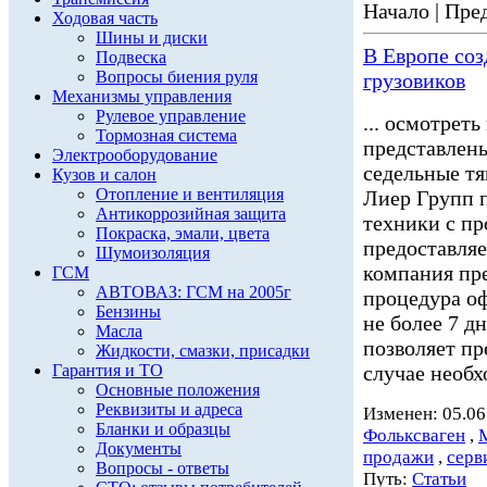
Начало | Пред
Ходовая часть
Шины и диски
В Европе со
Подвеска
Вопросы биения руля
грузовиков
Механизмы управления
Рулевое управление
... осмотрет
Тормозная система
представлен
Электрооборудование
седельные тя
Кузов и салон
Отопление и вентиляция
Лиер Групп 
Антикоррозийная защита
техники с пр
Покраска, эмали, цвета
предоставл
Шумоизоляция
компания пре
ГСМ
АВТОВАЗ: ГСМ на 2005г
процедура о
Бензины
не более 7 д
Масла
позволяет пр
Жидкости, смазки, присадки
Гарантия и ТО
случае необх
Основные положения
Реквизиты и адреса
Изменен: 05.06
Бланки и образцы
Фольксваген
,
Документы
продажи
,
серв
Вопросы - ответы
Путь:
Статьи