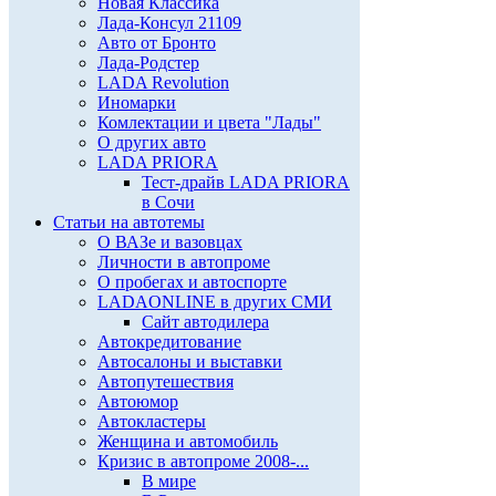
Новая Классика
Лада-Консул 21109
Авто от Бронто
Лада-Родстер
LADA Revolution
Иномарки
Комлектации и цвета "Лады"
О других авто
LADA PRIORA
Тест-драйв LADA PRIORA
в Сочи
Статьи на автотемы
О ВАЗе и вазовцах
Личности в автопроме
О пробегах и автоспорте
LADAONLINE в других СМИ
Сайт автодилера
Автокредитование
Автосалоны и выставки
Автопутешествия
Автоюмор
Автокластеры
Женщина и автомобиль
Кризис в автопроме 2008-...
В мире