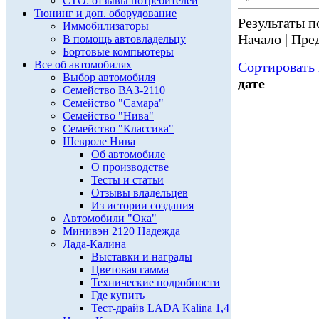
СТО: отзывы потребителей
Тюнинг и доп. оборудование
Результаты по
Иммобилизаторы
Начало | Пред
В помощь автовладельцу
Бортовые компьютеры
Все об автомобилях
Сортировать 
Выбор автомобиля
дате
Семейство ВАЗ-2110
Семейство "Самара"
Семейство "Нива"
Семейство "Классика"
Шевроле Нива
Об автомобиле
О производстве
Тесты и статьи
Отзывы владельцев
Из истории создания
Автомобили "Ока"
Минивэн 2120 Надежда
Лада-Калина
Выставки и награды
Цветовая гамма
Технические подробности
Где купить
Тест-драйв LADA Kalina 1,4