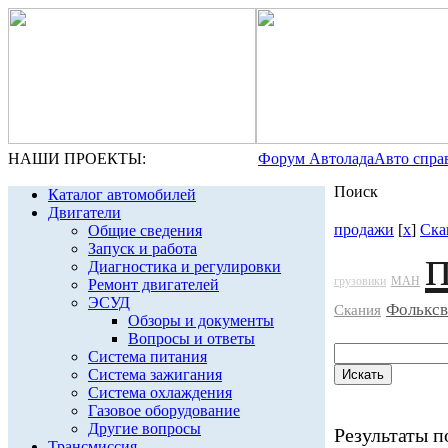
НАШИ ПРОЕКТЫ:
Форум Автолада
Авто спра
Поиск
Каталог автомобилей
Двигатели
продажи
[
x
]
Ска
Общие сведения
Запуск и работа
Диагностика и регулировки
грузовики
МАН
Ремонт двигателей
ЭСУД
Фольксв
Скания
Обзоры и документы
Вопросы и ответы
Система питания
Система зажигания
Система охлаждения
Газовое оборудование
Другие вопросы
Результаты по
Трансмиссия