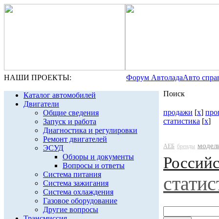
НАШИ ПРОЕКТЫ:
Форум Автолада
Авто спра
Поиск
Каталог автомобилей
Двигатели
продажи
[
x
]
про
Общие сведения
статистика
[
x
]
Запуск и работа
Диагностика и регулировки
Ремонт двигателей
модел
АЕБ
бренды
ЭСУД
Обзоры и документы
Россий
Вопросы и ответы
Система питания
статис
Система зажигания
Система охлаждения
Газовое оборудование
Другие вопросы
Трансмиссия