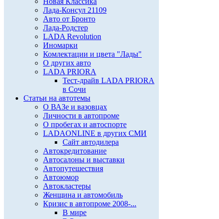
Новая Классика
Лада-Консул 21109
Авто от Бронто
Лада-Родстер
LADA Revolution
Иномарки
Комлектации и цвета "Лады"
О других авто
LADA PRIORA
Тест-драйв LADA PRIORA
в Сочи
Статьи на автотемы
О ВАЗе и вазовцах
Личности в автопроме
О пробегах и автоспорте
LADAONLINE в других СМИ
Сайт автодилера
Автокредитование
Автосалоны и выставки
Автопутешествия
Автоюмор
Автокластеры
Женщина и автомобиль
Кризис в автопроме 2008-...
В мире