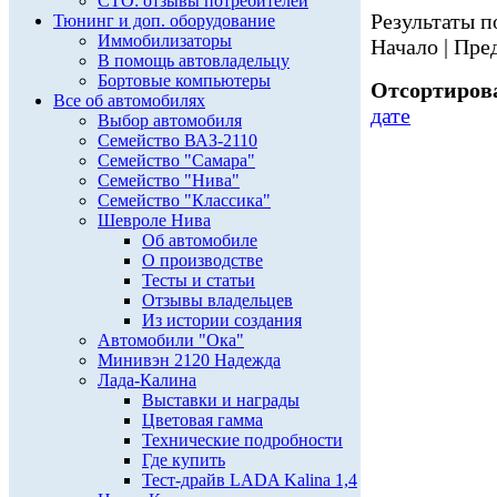
СТО: отзывы потребителей
Результаты по
Тюнинг и доп. оборудование
Иммобилизаторы
Начало | Пред
В помощь автовладельцу
Бортовые компьютеры
Отсортирова
Все об автомобилях
дате
Выбор автомобиля
Семейство ВАЗ-2110
Семейство "Самара"
Семейство "Нива"
Семейство "Классика"
Шевроле Нива
Об автомобиле
О производстве
Тесты и статьи
Отзывы владельцев
Из истории создания
Автомобили "Ока"
Минивэн 2120 Надежда
Лада-Калина
Выставки и награды
Цветовая гамма
Технические подробности
Где купить
Тест-драйв LADA Kalina 1,4