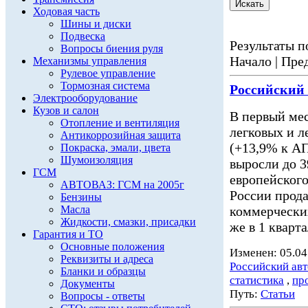
Ходовая часть
Шины и диски
Подвеска
Результаты по
Вопросы биения руля
Начало | Пред
Механизмы управления
Рулевое управление
Тормозная система
Российский
Электрооборудование
Кузов и салон
В первый мес
Отопление и вентиляция
легковых и 
Антикоррозийная защита
(+13,9% к АП
Покраска, эмали, цвета
Шумоизоляция
выросли до 3
ГСМ
европейского
АВТОВАЗ: ГСМ на 2005г
России прода
Бензины
Масла
коммерчески
Жидкости, смазки, присадки
же в 1 кварт
Гарантия и ТО
Основные положения
Изменен: 05.04
Реквизиты и адреса
Российский ав
Бланки и образцы
статистика
,
пр
Документы
Путь:
Статьи
Вопросы - ответы