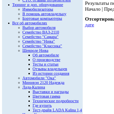
СТО: отзывы потребителей
Результаты по
Тюнинг и доп. оборудование
Начало | Пред
Иммобилизаторы
В помощь автовладельцу
Отсортирова
Бортовые компьютеры
Все об автомобилях
дате
Выбор автомобиля
Семейство ВАЗ-2110
Семейство "Самара"
Семейство "Нива"
Семейство "Классика"
Шевроле Нива
Об автомобиле
О производстве
Тесты и статьи
Отзывы владельцев
Из истории создания
Автомобили "Ока"
Минивэн 2120 Надежда
Лада-Калина
Выставки и награды
Цветовая гамма
Технические подробности
Где купить
Тест-драйв LADA Kalina 1,4