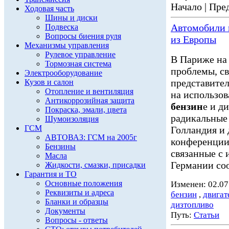
Начало | Пред
Ходовая часть
Шины и диски
Автомобили
Подвеска
Вопросы биения руля
из Европы
Механизмы управления
Рулевое управление
В Париже на
Тормозная система
проблемы, св
Электрооборудование
представител
Кузов и салон
Отопление и вентиляция
на использов
Антикоррозийная защита
бензин
е и д
Покраска, эмали, цвета
радикальные
Шумоизоляция
ГСМ
Голландия и
АВТОВАЗ: ГСМ на 2005г
конференции
Бензины
связанные с 
Масла
Германии соо
Жидкости, смазки, присадки
Гарантия и ТО
Основные положения
Изменен: 02.07
Реквизиты и адреса
бензин
,
двигат
Бланки и образцы
дизтопливо
Документы
Путь:
Статьи
Вопросы - ответы