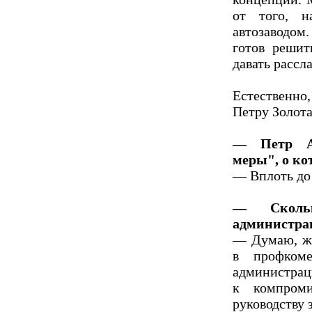
от того, н
автозаводом.
готов решит
давать рассла
Естественн
Петру Золота
— Петр Ан
меры", о ко
— Вплоть до 
— Сколь
администра
— Думаю, жд
в профкоме
администраци
к компром
руководству з