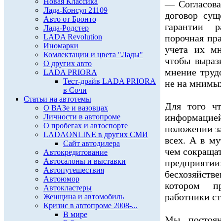
Новая Классика
— Согласов
Лада-Консул 21109
договор сущ
Авто от Бронто
гарантии р
Лада-Родстер
LADA Revolution
порочная пра
Иномарки
учета их мн
Комлектации и цвета "Лады"
чтобы выраз
О других авто
мнение трудо
LADA PRIORA
Тест-драйв LADA PRIORA
не на мнимы
в Сочи
Статьи на автотемы
Для того ч
О ВАЗе и вазовцах
информаци
Личности в автопроме
О пробегах и автоспорте
положении за
LADAONLINE в других СМИ
всех. А в му
Сайт автодилера
чем сокращат
Автокредитование
Автосалоны и выставки
предприят
Автопутешествия
бесхозяйств
Автоюмор
котором п
Автокластеры
работники ст
Женщина и автомобиль
Кризис в автопроме 2008-...
В мире
Мы постоян