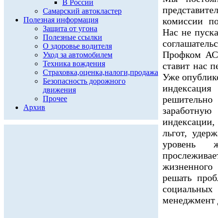
В России
представите
Самарский автокластер
Полезная информация
комиссии по
Защита от угона
Нас не пуск
Полезные ссылки
соглашател
О здоровье водителя
Профком АСМ
Уход за автомобилем
Техника вождения
ставит нас 
Страховка,оценка,налоги,продажа
Уже опублико
Безопасность дорожного
индексация
движения
решительно
Прочее
Архив
заработную
индексации
льгот, удер
уровень 
прослежив
жизненного 
решать проб
социальных 
менеджмент д