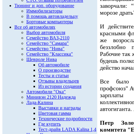
СТО: отзывы потребителей
заворчали: 
Тюнинг и доп. оборудование
Иммобилизаторы
морозе драть
В помощь автовладельцу
Бортовые компьютеры
И действит
Все об автомобилях
Выбор автомобиля
красными фл
Семейство ВАЗ-2110
же возросл
Семейство "Самара"
беззлобно 
Семейство "Нива"
Рабочие так 
Семейство "Классика"
Шевроле Нива
будешь полко
Об автомобиле
действо нача
О производстве
Тесты и статьи
Все было 
Отзывы владельцев
Из истории создания
профсоюз" А
Автомобили "Ока"
зарплаты 
Минивэн 2120 Надежда
коллективн
Лада-Калина
Выставки и награды
автогиганта.
Цветовая гамма
Технические подробности
Петр Золо
Где купить
комитета "
Тест-драйв LADA Kalina 1,4