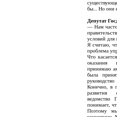
существующе
бы... Но они 
Депутат Го
— Нам часто 
правительст
условий для 
Я считаю, ч
проблема упр
Что касается
оказания 
принимаю ак
была приня
руководство
Конечно, в 
развития о
ведомство 
понимает, чт
Поэтому мы
концепции. М