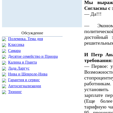
Мы выража
Согласны с 
— Да!!!
— Экономи
политическо
Обсуждение
достойный 
Полемика. Тема дня
решительных
Классика
Самара
И Петр Ана
Десятое семейство и Приора
требования:
Калина и Гранта
— Первое: у
Лада Ларгус
Возможно
Нива и Шевроле-Нива
стопроцент
Гарантия и сервис
работникам
Автосигнализации
установить
Тюнинг
зарплате пе
(Еще более
тарифную ча
95 процент