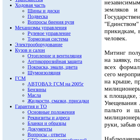
независимы
Ходовая часть
земляков и
Шины и диски
Государст
Подвеска
Вопросы биения руля
"Единством"
Механизмы управления
прикидкам, 
Рулевое управление
человек.
Тормозная система
Электрооборудование
Кузов и салон
Митинг полу
Отопление и вентиляция
на заявку, 
Антикоррозийная защита
всех формал
Покраска, эмали, цвета
Шумоизоляция
сего меропр
ГСМ
на крыше, п
АВТОВАЗ: ГСМ на 2005г
милиционеры
Бензины
к площадке,
Масла
Жидкости, смазки, присадки
Увещевания 
Гарантия и ТО
пальто и ш
Основные положения
милиционеры
Реквизиты и адреса
Бланки и образцы
руки, забыв 
Документы
Вопросы - ответы
Наблюдавш