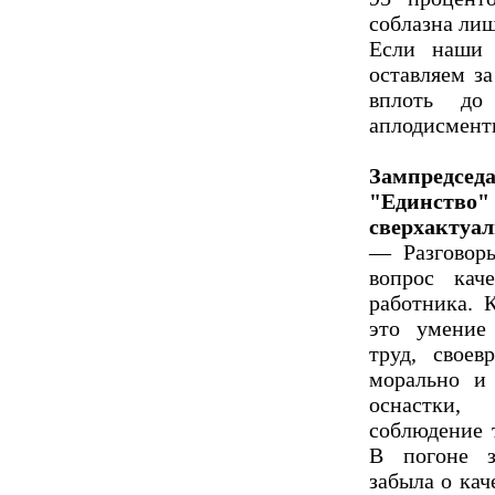
соблазна лиш
Если наши 
оставляем з
вплоть до
аплодисмент
Зампредс
"Единство" 
сверхактуал
— Разговоры
вопрос кач
работника. 
это умение
труд, своев
морально и 
оснастки,
соблюдение 
В погоне з
забыла о ка