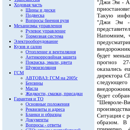
"Джи Эм - А
Ходовая часть
приостанови
Шины и диски
Такую инфо
Подвеска
Вопросы биения руля
"Джи Эм -
Механизмы управления
представите
Рулевое управление
Напомним, 
Тормозная система
Электрооборудование
предусмат
Кузов и салон
внедорожнико
Отопление и вентиляция
будет меньш
Антикоррозийная защита
прогноз 2
Покраска, эмали, цвета
Шумоизоляция
оказались е
ГСМ
директора 
АВТОВАЗ: ГСМ на 2005г
следующег
Бензины
внедорожник
Масла
Жидкости, смазки, присадки
будет собран
Гарантия и ТО
"Шевроле-Ви
Основные положения
производства
Реквизиты и адреса
Бланки и образцы
Cитуация с 
Документы
образом. В
Вопросы - ответы
примерно 4