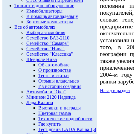
СТО: отзывы потребителей
половина и
Тюнинг и доп. оборудование
Иммобилизаторы
покупателе
В помощь автовладельцу
словам ген
Бортовые компьютеры
предприятие
Все об автомобилях
Выбор автомобиля
окончатель
Семейство ВАЗ-2110
установили н
Семейство "Самара"
того, в 20
Семейство "Нива"
географии п
Семейство "Классика"
Шевроле Нива
также увели
Об автомобиле
привлечение
О производстве
2004-м году
Тесты и статьи
рынки заруб
Отзывы владельцев
Из истории создания
Назад в раздел
Автомобили "Ока"
Минивэн 2120 Надежда
Лада-Калина
Выставки и награды
Цветовая гамма
Технические подробности
Где купить
Тест-драйв LADA Kalina 1,4