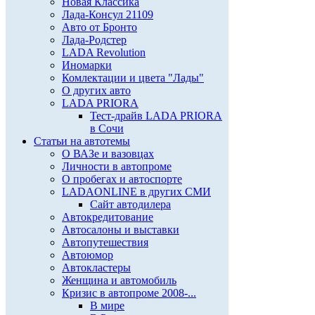
Новая Классика
Лада-Консул 21109
Авто от Бронто
Лада-Родстер
LADA Revolution
Иномарки
Комлектации и цвета "Лады"
О других авто
LADA PRIORA
Тест-драйв LADA PRIORA
в Сочи
Статьи на автотемы
О ВАЗе и вазовцах
Личности в автопроме
О пробегах и автоспорте
LADAONLINE в других СМИ
Сайт автодилера
Автокредитование
Автосалоны и выставки
Автопутешествия
Автоюмор
Автокластеры
Женщина и автомобиль
Кризис в автопроме 2008-...
В мире