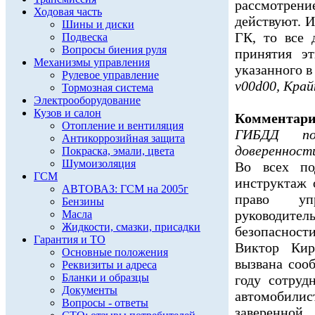
рассмотрен
Ходовая часть
действуют. 
Шины и диски
ГК, то все 
Подвеска
Вопросы биения руля
принятия э
Механизмы управления
указанного в 
Рулевое управление
v00d00, Кра
Тормозная система
Электрооборудование
Кузов и салон
Комментари
Отопление и вентиляция
ГИБДД под
Антикоррозийная защита
доверенност
Покраска, эмали, цвета
Шумоизоляция
Во всех по
ГСМ
инструктаж 
АВТОВАЗ: ГСМ на 2005г
право упр
Бензины
руководит
Масла
Жидкости, смазки, присадки
безопаснос
Гарантия и ТО
Виктор Кир
Основные положения
вызвана соо
Реквизиты и адреса
Бланки и образцы
году сотру
Документы
автомобил
Вопросы - ответы
заверенной