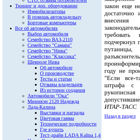
СТО: отзывы потребителей
закон еще н
Тюнинг и доп. оборудование
Иммобилизаторы
достаточно 
В помощь автовладельцу
внесения
Бортовые компьютеры
законодате
Все об автомобилях
Выбор автомобиля
требовать 
Семейство ВАЗ-2110
подчеркнул 
Семейство "Самара"
путаницы,
Семейство "Нива"
разъясните
Семейство "Классика"
Шевроле Нива
проинформир
Об автомобиле
году не про
О производстве
"Если все-
Тесты и статьи
штрафа с 
Отзывы владельцев
Из истории создания
рукописная
Автомобили "Ока"
допустившие 
Минивэн 2120 Надежда
ИТАР-ТАСС
Лада-Калина
Выставки и награды
Назад в раздел
Цветовая гамма
Технические подробности
Где купить
Тест-драйв LADA Kalina 1,4