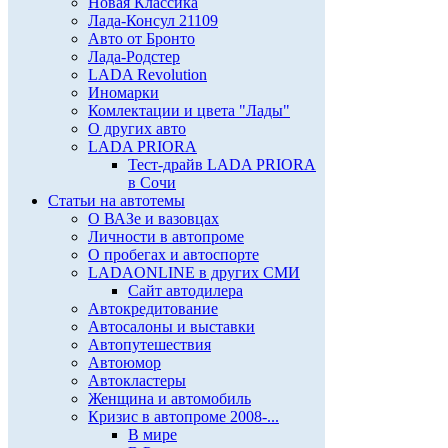
Новая Классика
Лада-Консул 21109
Авто от Бронто
Лада-Родстер
LADA Revolution
Иномарки
Комлектации и цвета "Лады"
О других авто
LADA PRIORA
Тест-драйв LADA PRIORA
в Сочи
Статьи на автотемы
О ВАЗе и вазовцах
Личности в автопроме
О пробегах и автоспорте
LADAONLINE в других СМИ
Сайт автодилера
Автокредитование
Автосалоны и выставки
Автопутешествия
Автоюмор
Автокластеры
Женщина и автомобиль
Кризис в автопроме 2008-...
В мире