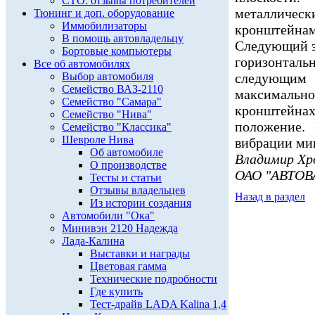
СТО: отзывы потребителей
металличе
Тюнинг и доп. оборудование
Иммобилизаторы
кронштейнами
В помощь автовладельцу
Следующий э
Бортовые компьютеры
горизонта
Все об автомобилях
Выбор автомобиля
следующим
Семейство ВАЗ-2110
максимально 
Семейство "Самара"
кронштейнах 
Семейство "Нива"
положение.
Семейство "Классика"
Шевроле Нива
вибрации ми
Об автомобиле
Владимир Хр
О производстве
ОАО "АВТОВА
Тесты и статьи
Отзывы владельцев
Назад в раздел
Из истории создания
Автомобили "Ока"
Минивэн 2120 Надежда
Лада-Калина
Выставки и награды
Цветовая гамма
Технические подробности
Где купить
Тест-драйв LADA Kalina 1,4