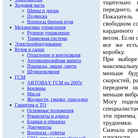
тщательно 
Ходовая часть
переднего, 
Шины и диски
Показател
Подвеска
Вопросы биения руля
свободном с
Механизмы управления
карданного
Рулевое управление
весом. Если 
Тормозная система
Электрооборудование
все же есть
Кузов и салон
коробку.
Отопление и вентиляция
При выборе
Антикоррозийная защита
максимальну
Покраска, эмали, цвета
Шумоизоляция
меньше буд
ГСМ
скоростей, 
АВТОВАЗ: ГСМ на 2005г
переднем ш
Бензины
меньше вибр
Масла
Жидкости, смазки, присадки
Могу подел
Гарантия и ТО
специалистам
Основные положения
эти приемы,
Реквизиты и адреса
Бланки и образцы
трудоемки.
Документы
Сначала про
Вопросы - ответы
плоскости