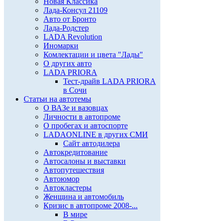
Новая Классика
Лада-Консул 21109
Авто от Бронто
Лада-Родстер
LADA Revolution
Иномарки
Комлектации и цвета "Лады"
О других авто
LADA PRIORA
Тест-драйв LADA PRIORA
в Сочи
Статьи на автотемы
О ВАЗе и вазовцах
Личности в автопроме
О пробегах и автоспорте
LADAONLINE в других СМИ
Сайт автодилера
Автокредитование
Автосалоны и выставки
Автопутешествия
Автоюмор
Автокластеры
Женщина и автомобиль
Кризис в автопроме 2008-...
В мире