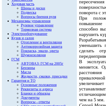
пересечен
Ходовая часть
поверхност
Шины и диски
поворота с э
Подвеска
Вопросы биения руля
При полож
Механизмы управления
повышение 
Рулевое управление
способно вы
Тормозная система
Электрооборудование
нарушить ку
Кузов и салон
Разрабатыв
Отопление и вентиляция
уменьшить 
Антикоррозийная защита
сделать о
Покраска, эмали, цвета
Шумоизоляция
переднеприв
ГСМ
В эксплуат
АВТОВАЗ: ГСМ на 2005г
меняется. О
Бензины
расстояния
Масла
Жидкости, смазки, присадки
привалочно
Гарантия и ТО
увеличивае
Основные положения
устанавлив
Реквизиты и адреса
Бланки и образцы
отличающим
Документы
чем на 5 мм.
Вопросы - ответы
Сергей Мохн