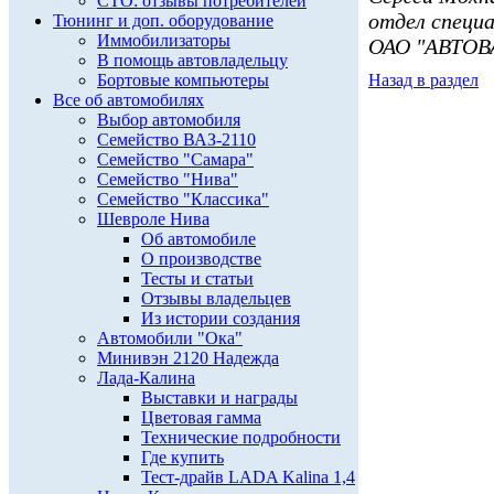
СТО: отзывы потребителей
отдел специ
Тюнинг и доп. оборудование
Иммобилизаторы
ОАО "АВТОВ
В помощь автовладельцу
Бортовые компьютеры
Назад в раздел
Все об автомобилях
Выбор автомобиля
Семейство ВАЗ-2110
Семейство "Самара"
Семейство "Нива"
Семейство "Классика"
Шевроле Нива
Об автомобиле
О производстве
Тесты и статьи
Отзывы владельцев
Из истории создания
Автомобили "Ока"
Минивэн 2120 Надежда
Лада-Калина
Выставки и награды
Цветовая гамма
Технические подробности
Где купить
Тест-драйв LADA Kalina 1,4