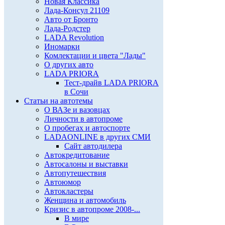
Новая Классика
Лада-Консул 21109
Авто от Бронто
Лада-Родстер
LADA Revolution
Иномарки
Комлектации и цвета "Лады"
О других авто
LADA PRIORA
Тест-драйв LADA PRIORA
в Сочи
Статьи на автотемы
О ВАЗе и вазовцах
Личности в автопроме
О пробегах и автоспорте
LADAONLINE в других СМИ
Сайт автодилера
Автокредитование
Автосалоны и выставки
Автопутешествия
Автоюмор
Автокластеры
Женщина и автомобиль
Кризис в автопроме 2008-...
В мире