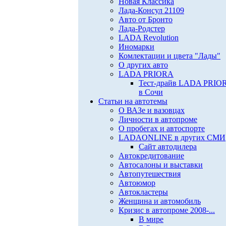
Новая Классика
Лада-Консул 21109
Авто от Бронто
Лада-Родстер
LADA Revolution
Иномарки
Комлектации и цвета "Лады"
О других авто
LADA PRIORA
Тест-драйв LADA PRIO
в Сочи
Статьи на автотемы
О ВАЗе и вазовцах
Личности в автопроме
О пробегах и автоспорте
LADAONLINE в других СМИ
Сайт автодилера
Автокредитование
Автосалоны и выставки
Автопутешествия
Автоюмор
Автокластеры
Женщина и автомобиль
Кризис в автопроме 2008-...
В мире