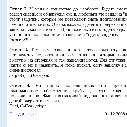
Ответ 2.
У меня с точностью до наоборот! Будете смеять
раздел сиденье и обнаружил очень любопытную вещь: на "
стоят защёлки, которые не позволяют снять подголовники
чем их отщёлкнуть. Это возможно сделать и через обив
защёлки свалятся вниз... Пришлось их снять, одеть верх
установить подголовники и защёлки и "одеть" сиденья.
Igrace, SPb
Ответ 3.
Тама есть защелки...в пластмассовых втулках
вставляются подголовники, есть защелки, которые поп
выступы на стержнях и там защелкиваются. Для отпускан
найти оные и надавить...Я пока въехал, одну защелку на
сидении сломал.
SergioG, Н.Новгород
Ответ 4.
На задних подголовниках есть пружи
пластмассовом обрамлении трубы , куда входят 
подголовников. Жми и вытаскивай подголовник, а вот п
дергай вверх что есть силы....
Глеб, С-Петербург
Назад в раздел
01.12.2008 