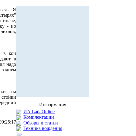
ся... Я
штырях"
 иначе,
ку - но
 чехлов,
, в кои
адают в
ия надо
 заднем
нки на
стойки
ередний
Информация
ИА LadaOnline
Комплектации
09:25:17
Обзоры и статьи
Техника вождения