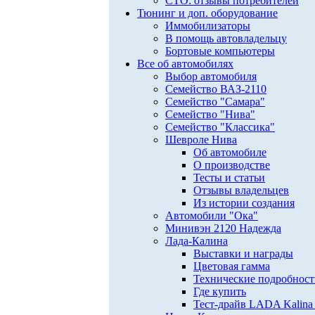
СТО: отзывы потребителей
Тюнинг и доп. оборудование
Иммобилизаторы
В помощь автовладельцу
Бортовые компьютеры
Все об автомобилях
Выбор автомобиля
Семейство ВАЗ-2110
Семейство "Самара"
Семейство "Нива"
Семейство "Классика"
Шевроле Нива
Об автомобиле
О производстве
Тесты и статьи
Отзывы владельцев
Из истории создания
Автомобили "Ока"
Минивэн 2120 Надежда
Лада-Калина
Выставки и награды
Цветовая гамма
Технические подробнос
Где купить
Тест-драйв LADA Kalina 