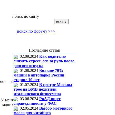
поиск по сайту
поиск по форуму >>>
Последние статьи
02.09.2024
Как водителю
снизить стресс, сев за руль после
долгого отпуска
01.08.2024
Больше 70%
машин в автопарке России
старше 10 лет
ники на
01.07.2024
В центре Москвы
трое на БМВ похитили
итальянского бизнесмена
03.06.2024
РоАД ищет
 У меня
справедливости у ФАС
 задних
02.05.2024
Выбор моторного
масла для китайцев