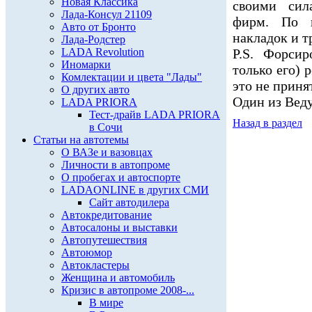
Новая Классика
своими сил
Лада-Консул 21109
фирм. По к
Авто от Бронто
накладок и 
Лада-Родстер
LADA Revolution
P.S. Форсир
Иномарки
только его) 
Комлектации и цвета "Лады"
это не приня
О других авто
Один из Вед
LADA PRIORA
Тест-драйв LADA PRIORA
Назад в раздел
в Сочи
Статьи на автотемы
О ВАЗе и вазовцах
Личности в автопроме
О пробегах и автоспорте
LADAONLINE в других СМИ
Сайт автодилера
Автокредитование
Автосалоны и выставки
Автопутешествия
Автоюмор
Автокластеры
Женщина и автомобиль
Кризис в автопроме 2008-...
В мире