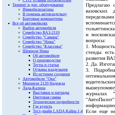
СТО: отзывы потребителей
Предлагаю 
Тюнинг и доп. оборудование
Иммобилизаторы
вазовских 
В помощь автовладельцу
переделк
Бортовые компьютеры
вспоминает
Все об автомобилях
Выбор автомобиля
тольяттинск
Семейство ВАЗ-2110
и московска
Семейство "Самара"
вопросы:
Семейство "Нива"
1. Мощность
Семейство "Классика"
Шевроле Нива
стенды ест
Об автомобиле
развития ВА
О производстве
2. Да. Изгот
Тесты и статьи
3. Подробн
Отзывы владельцев
Из истории создания
оптимальном
Автомобили "Ока"
водитель
Минивэн 2120 Надежда
вышеупомян
Лада-Калина
Выставки и награды
журналах "
Цветовая гамма
"АвтоПило
Технические подробности
информацию
Где купить
Если еще не
Тест-драйв LADA Kalina 1,4