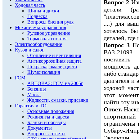
Вопрос 2
Изг
Ходовая часть
детали (р
Шины и диски
"пластмассо
Подвеска
Вопросы биения руля
....) для в
Механизмы управления
хотелось б
Рулевое управление
деталей, где
Тормозная система
Электрооборудование
Вопрос 3
По
Кузов и салон
ВАЗ-21093
Отопление и вентиляция
поставить
Антикоррозийная защита
мощность дв
Покраска, эмали, цвета
Шумоизоляция
либо станда
ГСМ
двигателя и
АВТОВАЗ: ГСМ на 2005г
ходовой час
Бензины
этот момент
Масла
Жидкости, смазки, присадки
найти эту и
Гарантия и ТО
Ответ.
Наско
Основные положения
спортивны
Реквизиты и адреса
Бланки и образцы
ограничены 
Документы
Субару-Имп
Вопросы - ответы
Эволюшн.