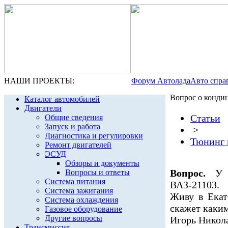
НАШИ ПРОЕКТЫ:
Форум Автолада
Авто спра
Вопрос о конди
Каталог автомобилей
Двигатели
Статьи
Общие сведения
Запуск и работа
>
Диагностика и регулировки
Тюнинг 
Ремонт двигателей
ЭСУД
Обзоры и документы
Вопрос.
У м
Вопросы и ответы
Система питания
ВАЗ-21103.
Система зажигания
Живу в Екат
Система охлаждения
скажет каким
Газовое оборудование
Другие вопросы
Игорь Никола
Трансмиссия