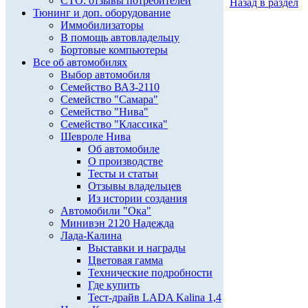
СТО: отзывы потребителей
Назад в раздел
Тюнинг и доп. оборудование
Иммобилизаторы
В помощь автовладельцу
Бортовые компьютеры
Все об автомобилях
Выбор автомобиля
Семейство ВАЗ-2110
Семейство "Самара"
Семейство "Нива"
Семейство "Классика"
Шевроле Нива
Об автомобиле
О производстве
Тесты и статьи
Отзывы владельцев
Из истории создания
Автомобили "Ока"
Минивэн 2120 Надежда
Лада-Калина
Выставки и награды
Цветовая гамма
Технические подробности
Где купить
Тест-драйв LADA Kalina 1,4