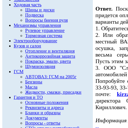
Ходовая часть
Ответ.
Поско
Шины и диски
придется оп
Подвеска
Вопросы биения руля
варианты дей
Механизмы управления
1. Обратитес
Рулевое управление
2. Или обра
Тормозная система
Электрооборудование
местный ВАЗ
Кузов и салон
осушка, за
Отопление и вентиляция
весьма сер
Антикоррозийная защита
Пусть этим 
Покраска, эмали, цвета
Шумоизоляция
3. ООО "Сл
ГСМ
автомобил
АВТОВАЗ: ГСМ на 2005г
Попробуйте 
Бензины
33-93-93, 33
Масла
Жидкости, смазки, присадки
почте:
kir
Гарантия и ТО
директора
Основные положения
Кириллович.
Реквизиты и адреса
Бланки и образцы
Документы
Информация
Вопросы - ответы