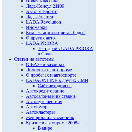
Новая Классика
Лада-Консул 21109
Авто от Бронто
Лада-Родстер
LADA Revolution
Иномарки
Комлектации и цвета "Лады"
О других авто
LADA PRIORA
Тест-драйв LADA PRIORA
в Сочи
Статьи на автотемы
О ВАЗе и вазовцах
Личности в автопроме
О пробегах и автоспорте
LADAONLINE в других СМИ
Сайт автодилера
Автокредитование
Автосалоны и выставки
Автопутешествия
Автоюмор
Автокластеры
Женщина и автомобиль
Кризис в автопроме 2008-...
В мире