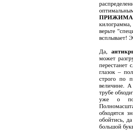
распредел
оптимальны
ПРИЖИМ
килограмма,
верьте "спе
всплывает! 
Да,
антикр
может разгр
перестанет 
глазок – по
строго по п
величине. А
трубе обходи
уже о под
Полномасш
обходятся з
обойтись, д
большой бук