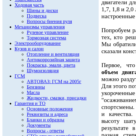
двигатели д
Ходовая часть
1,7, 1,8 и 2
Шины и диски
настроенные 
Подвеска
Вопросы биения руля
Механизмы управления
Попробуем р
Рулевое управление
тех, кто ре
Тормозная система
Электрооборудование
Мы обратили
Кузов и салон
сказали конс
Отопление и вентиляция
Антикоррозийная защита
Первое, чт
Покраска, эмали, цвета
Шумоизоляция
объем двиг
ГСМ
можно раздут
АВТОВАЗ: ГСМ на 2005г
Для этого по
Бензины
укороченные
Масла
Жидкости, смазки, присадки
"осаживание
Гарантия и ТО
спортсмены. 
Основные положения
и качества
Реквизиты и адреса
Бланки и образцы
высоту шат
Документы
результате 
Вопросы - ответы
разная сте