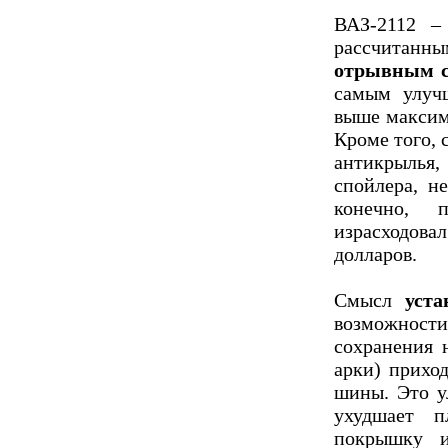
ВАЗ-2112 –
рассчитанн
отрывным с
самым улуч
выше максим
Кроме того, 
антикрыль
спойлера, н
конечно, 
израсходо
долларов.
Смысл
уст
возможности
сохранения 
арки) прихо
шины. Это у
ухудшает п
покрышку 