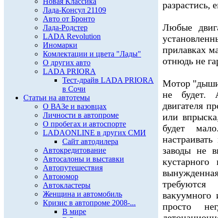
Новая Классика
разрастись, 
Лада-Консул 21109
Авто от Бронто
Любые двиг
Лада-Родстер
LADA Revolution
установлен
Иномарки
прилавках м
Комлектации и цвета "Лады"
отнюдь не г
О других авто
LADA PRIORA
Тест-драйв LADA PRIORA
Мотор "дышит
в Сочи
не будет. 
Статьи на автотемы
двигателя п
О ВАЗе и вазовцах
Личности в автопроме
или впрыска
О пробегах и автоспорте
будет мало
LADAONLINE в других СМИ
настраивать
Сайт автодилера
заводы не в
Автокредитование
Автосалоны и выставки
кустарного 
Автопутешествия
вынужденн
Автоюмор
требуются
Автокластеры
Женщина и автомобиль
вакуумного 
Кризис в автопроме 2008-...
просто не
В мире
детонационн