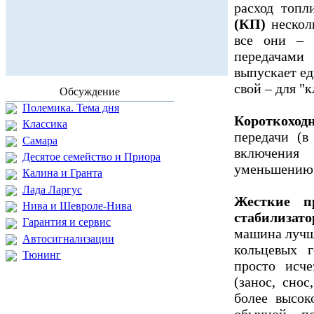
расход топл
(КП)
несколь
все они – 
передачам
выпускает ед
свой – для "
Обсуждение
Полемика. Тема дня
Короткоход
Классика
передачи (в
Самара
включения 
Десятое семейство и Приора
уменьшению х
Калина и Гранта
Лада Ларгус
Жесткие п
Нива и Шевроле-Нива
стабилизат
Гарантия и сервис
машина лучш
Автосигнализации
кольцевых 
Тюнинг
просто исче
(занос, сно
более высок