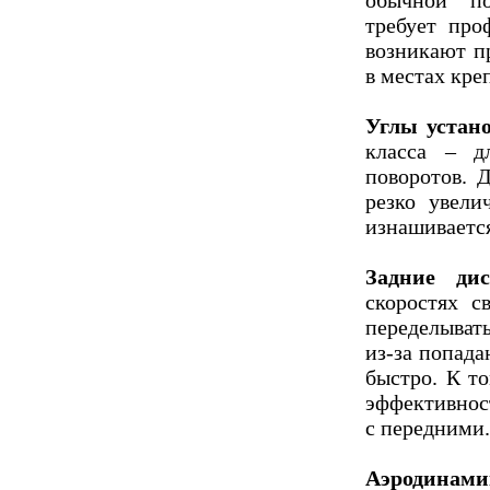
обычной по
требует про
возникают п
в местах кре
Углы устан
класса – д
поворотов. 
резко увели
изнашиваетс
Задние ди
скоростях с
переделыват
из-за попад
быстро. К т
эффективнос
с передними.
Аэродинами