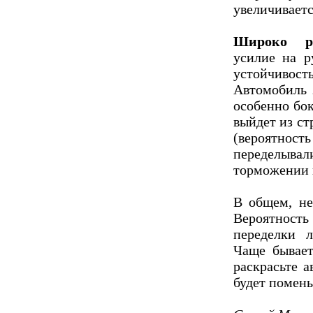
увеличиваетс
Широко ра
усилие на р
устойчивост
Автомобиль 
особенно бок
выйдет из ст
(вероятнос
переделыва
торможении 
В общем, не
Вероятность
переделки 
Чаще бывает
раскрасьте а
будет помень