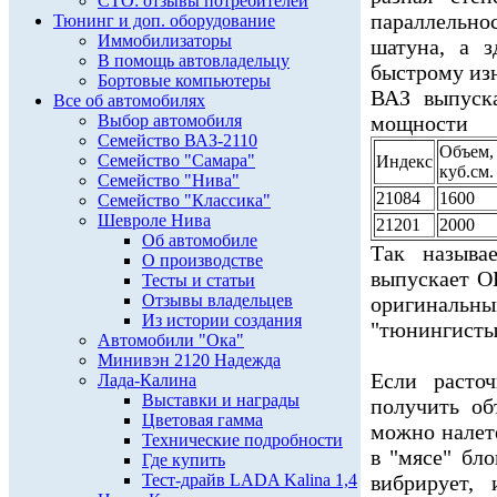
СТО: отзывы потребителей
параллельн
Тюнинг и доп. оборудование
Иммобилизаторы
шатуна, а з
В помощь автовладельцу
быстрому из
Бортовые компьютеры
ВАЗ выпуск
Все об автомобилях
Выбор автомобиля
мощности
Семейство ВАЗ-2110
Объем,
Семейство "Самара"
Индекс
куб.см.
Семейство "Нива"
21084
1600
Семейство "Классика"
Шевроле Нива
21201
2000
Об автомобиле
Так назыв
О производстве
выпускает О
Тесты и статьи
Отзывы владельцев
оригиналь
Из истории создания
"тюнингисты
Автомобили "Ока"
Минивэн 2120 Надежда
Если расто
Лада-Калина
Выставки и награды
получить об
Цветовая гамма
можно налет
Технические подробности
в "мясе" бл
Где купить
Тест-драйв LADA Kalina 1,4
вибрирует,