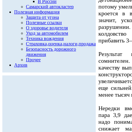
В России
потому умел
Самарский автокластер
Полезная информация
кроется в 
Защита от угона
значит, ус
Полезные ссылки
разрушении
О здоровье водителя
колдовств
Уход за автомобилем
Техника вождения
прибавить 3–
Страховка,оценка,налоги,продажа
Безопасность дорожного
Результат
движения
Прочее
сомнителен.
Архив
качеству вы
конструкто
увеличивает
еще сильней
менее тысяч 
Нередки вм
пара 3,9 да
надо понима
снижает ма