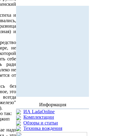
женский
спеха и
вались,
разница
зная) и
едство
ире, не
 которой
ать себе
ть ради
алеко не
ется от
сь без
ное, это
 всегда
"железо"
Информация
).
ИА LadaOnline
ю так:
Комплектации
 джип
Обзоры и статьи
Техника вождения
чае надо
ка - это