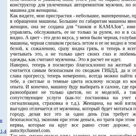
конструктор для увлеченных авторемонтом мужчин, но н
машина для женщины.
Как видите, мои пристрастия - небольшие, маневренные, 
в обращении машины. Большие по габаритам машины явно
женщин, она не создана для "танков и КАМАЗов", ими
управлять, обслуживать, ее не только за рулем, но и в с
видно. А цвет - это дело вкуса, у меня были черная, голубая
машины, черная слишком грелась летом и ее не видно в тем
белой, к сожалению, сразу видна грязь, и теперь я всег
учитывать это, а не только цвет своих глаз и любим
одежды, как считают мужчины. Это в расчет не идет.
Наверно, теперь я посмотрю благосклонно на желтый ц
считается самым безопасным по сводкам ГИБДД, да и от
слава прогрессу, теперь немеренно, всегда можно найти
тебе, а светлые и темные цвета исключу исходя из кое
опыта. И конечно, машину буду выбирать в салоне, где п
разнообразие не только цветов, но и моделей, а та
сопутствующие услуги (как-то: постановка на учет
сигнализация, страховка и т.д.). Женщина, на мой взгля
выгодно отличается от мужчины, который будет мотаться 
городу, делая все это за один день (так требует 
безопасность), экономя при этом деньги, но тратя при этом
ти
нервы, которые на круг все равно стоят дороже, о
autocitychannel.com.
1,4
Так что, смелее милые дамы, садитесь за руль, покупайте