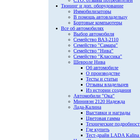
СТО: отзывы потребителей
Тюнинг и доп. оборудование
Иммобилизаторы
В помощь автовладельцу
Бортовые компьютеры
Все об автомобилях
Выбор автомобиля
Семейство ВАЗ-2110
Семейство "Самара"
Семейство "Нива"
Семейство "Классика"
Шевроле Нива
Об автомобиле
О производстве
Тесты и статьи
Отзывы владельцев
Из истории создания
Автомобили "Ока"
Минивэн 2120 Надежда
Лада-Калина
Выставки и награды
Цветовая гамма
Технические подробнос
Где купить
Тест-драйв LADA Kalina 