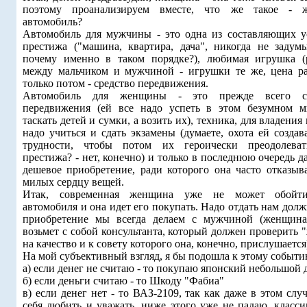
поэтому проанализируем вместе, что же такое - 
автомобиль?
Автомобиль для мужчины - это одна из составляющих у
престижа ("машина, квартира, дача", никогда не задумы
почему именно в таком порядке?), любимая игрушка (
между мальчиком и мужчиной - игрушки те же, цена ра
только потом - средство передвижения.
Автомобиль для женщины - это прежде всего ср
передвижения (ей все надо успеть в этом безумном м
таскать детей и сумки, а возить их), техника, для владения
надо учиться и сдать экзамены (думаете, охота ей создав
трудности, чтобы потом их героически преодолева
престижа? - нет, конечно) и только в последнюю очередь д
дешевое приобретение, ради которого она часто отказыва
милых сердцу вещей.
Итак, современная женщина уже не может обойти
автомобиля и она идет его покупать. Надо отдать нам долж
приобретение мы всегда делаем с мужчиной (женщина
возьмет с собой консультанта, который должен проверить 
на качество и к совету которого она, конечно, прислушается
На мой субъективный взгляд, я бы подошла к этому событи
а) если денег не считаю - то покупаю японский небольшой
б) если деньги считаю - то Шкоду "Фабиа"
в) если денег нет - то ВАЗ-2109, так как даже в этом слу
себя любить и уважать, ниже этого уже не падаю, класси