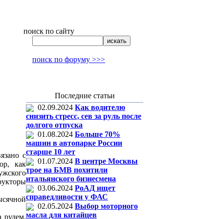
поиск по сайту
поиск по форуму >>>
Последние статьи
02.09.2024
Как водителю
снизить стресс, сев за руль после
долгого отпуска
01.08.2024
Больше 70%
машин в автопарке России
старше 10 лет
язано с
01.07.2024
В центре Москвы
ор, как
трое на БМВ похитили
мужского
итальянского бизнесмена
рукторы
03.06.2024
РоАД ищет
справедливости у ФАС
ысячной
02.05.2024
Выбор моторного
масла для китайцев
а рулем,