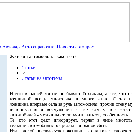
 Автолада
Авто справочник
Новости автопрома
Женский автомобиль - какой он?
Статьи
>
Статьи на автотемы
Ничто в нашей жизни не бывает безликим, а все, что св
женщиной всегда многолико и многогранно. С тех п
женщина впервые села за руль автомобиля, пробив стену 
непонимания и возмущения, с тех самых пор конст
автомобилей - мужчины стали учитывать эту особенность.
Те, кто этот факт игнорирует, теряет в лице многот
гильдии автомобилисток реальный рынок сбыта.
Итак, долой предрассудки, женщина - она тоже человек з