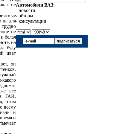
икак не
Автомобили ВАЗ:
- новости
приятные
- обзоры
 не для
- консультации
 трудно
алоне не
 и белая
ноте, на
да буду
ый цвет
вет, он
тенков,
 нужный
-какого
редложат
кже все
 в ГАИ,
д, этим
по всему
жизнь и
 время и
тмечает
 машины,