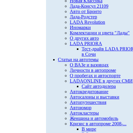
Новая Классика
Лада-Консул 21109
Авто от Бронто
Лада-Родстер
LADA Revolution
Иномарки
Комлектации и цвета "Лады"
О других авто
LADA PRIORA
Тест-драйв LADA PRIO
в Сочи
Статьи на автотемы
О ВАЗе и вазовцах
Личности в автопроме
О пробегах и автоспорте
LADAONLINE в других СМИ
Сайт автодилера
Автокредитование
Автосалоны и выставки
Автопутешествия
Автоюмор
Автокластеры
Женщина и автомобиль
Кризис в автопроме 2008-...
В мире