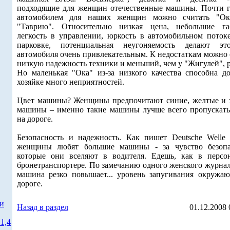
подходящие для женщин отечественные машины. Почти 
автомобилем для наших женщин можно считать "Ок
"Таврию". Относительно низкая цена, небольшие га
легкость в управлении, юркость в автомобильном поток
парковке, потенциальная неугоняемость делают э
автомобиля очень привлекательным. К недостаткам можно 
низкую надежность техники и меньший, чем у "Жигулей", р
Но маленькая "Ока" из-за низкого качества способна до
хозяйке много неприятностей.
Цвет машины? Женщины предпочитают синие, желтые и 
машины – именно такие машины лучше всего пропускать
на дороге.
Безопасность и надежность. Как пишет Deutsche Welle 
женщины любят большие машины - за чувство безопа
которые они вселяют в водителя. Едешь, как в персо
бронетранспортере. По замечанию одного женского журнал
машина резко повышает... уровень запугивания окружа
дороге.
ти
Назад в раздел
01.12.2008 
1,4