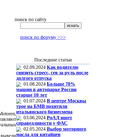
поиск по сайту
поиск по форуму >>>
Последние статьи
02.09.2024
Как водителю
снизить стресс, сев за руль после
долгого отпуска
01.08.2024
Больше 70%
машин в автопарке России
старше 10 лет
01.07.2024
В центре Москвы
трое на БМВ похитили
итальянского бизнесмена
otoren,
03.06.2024
РоАД ищет
авляют
справедливости у ФАС
уальных
02.05.2024
Выбор моторного
масла для китайцев
 вывели