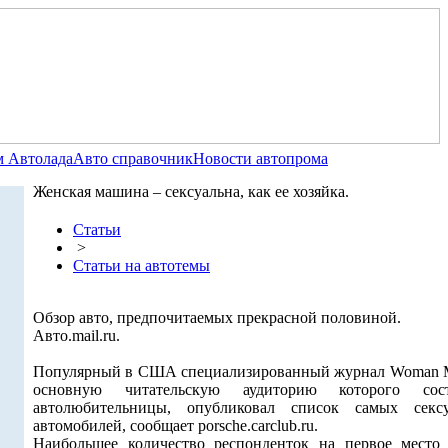
 Автолада
Авто справочник
Новости автопрома
Женская машина – сексуальна, как ее хозяйка.
Статьи
>
Статьи на автотемы
Обзор авто, предпочитаемых прекрасной половиной.
Авто.mail.ru.
Популярный в США специализированный журнал Woman M
основную читательскую аудиторию которого сост
автолюбительницы, опубликовал список самых секс
автомобилей, сообщает porsche.carclub.ru.
Наибольшее количество респонденток на первое место