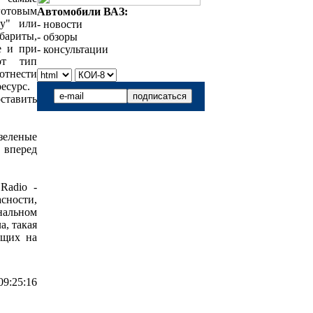
готовым
Автомобили ВАЗ:
у" или
- новости
бариты,
- обзоры
е и при
- консультации
тот тип
отнести
есурс.
ставить
зеленые
 вперед
Radio -
сности,
нальном
а, такая
ющих на
09:25:16