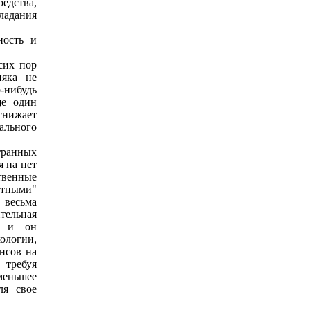
едства,
ладания
ность и
сих пор
няка не
о-нибудь
ще один
снижает
ального
транных
 на нет
твенные
етными"
 весьма
тельная
ко и он
кологии,
ансов на
 требуя
меньшее
ля свое