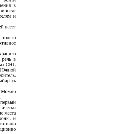
дения в
риносят
телям и
ей несет
 только
активное
хранила
 речь в
ах СНГ,
 Южной
битель,
ыбирать
. Можно
.
а первый
гически
ые места
роны, и
таточно
иционно