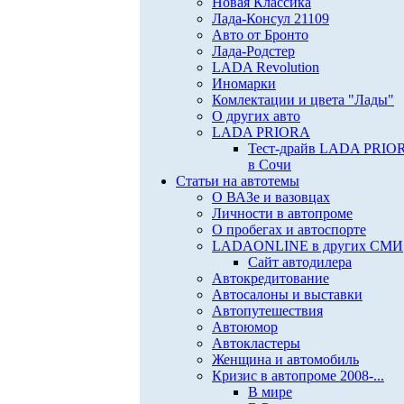
Новая Классика
Лада-Консул 21109
Авто от Бронто
Лада-Родстер
LADA Revolution
Иномарки
Комлектации и цвета "Лады"
О других авто
LADA PRIORA
Тест-драйв LADA PRIO
в Сочи
Статьи на автотемы
О ВАЗе и вазовцах
Личности в автопроме
О пробегах и автоспорте
LADAONLINE в других СМИ
Сайт автодилера
Автокредитование
Автосалоны и выставки
Автопутешествия
Автоюмор
Автокластеры
Женщина и автомобиль
Кризис в автопроме 2008-...
В мире