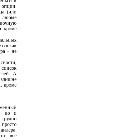
еньги к
 опции.
ца (или
о любые
ыночную
а кроме
альных
тся как
ра – не
сности,
 список
елей. А
излишне
, кроме
еменный
а, но и
 трудно
 просто
дилера.
ать все