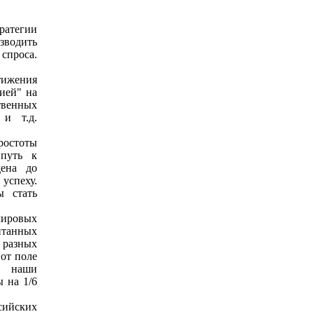
ратегии
изводить
спроса.
ижения
ией" на
твенных
 и т.д.
ростоты
 путь к
дена до
успеху.
ы стать
мировых
итанных
 разных
Вот поле
о наши
ы на 1/6
сийских