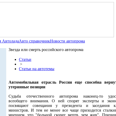
 Автолада
Авто справочник
Новости автопрома
Звезда или смерть российского автопрома
Статьи
>
Статьи на автотемы
Автомобильная отрасль России еще способна верну
утерянные позиции
Судьба отечественного автопрома наконец-то удос
всеобщего внимания. О ней спорят эксперты и экон
посвящают совещания у президента и заседания к
министров. И тем не менее все чаще приходится сталкив
мнением, что "больной скорее мертв, чем жив". Причин