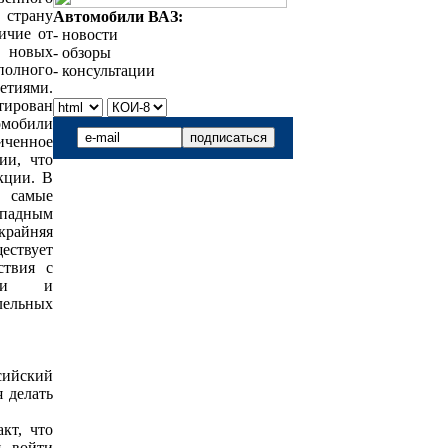
 страну
Автомобили ВАЗ:
ичие от
- новости
ы новых
- обзоры
 полного
- консультации
етиями.
тирован
омобили
иченное
ии, что
кции. В
е самые
ападным
крайняя
ествует
ствия с
тели и
лельных
сийский
я делать
кт, что
я войти