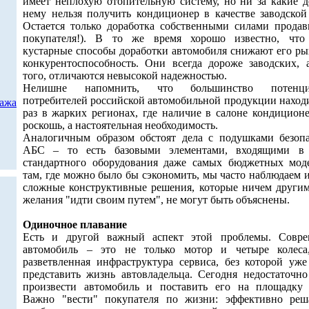
имеет неплохую отопительную систему, но ни за какие д
нему нельзя получить кондиционер в качестве заводской
Остается только доработка собственными силами продав
покупателя!). В то же время хорошо известно, чт
кустарные способы доработки автомобиля снижают его р
конкурентоспособность. Они всегда дороже заводских, 
того, отличаются невысокой надежностью.
Нелишне напомнить, что большинство потенци
потребителей российской автомобильной продукции находи
дажа
раз в жарких регионах, где наличие в салоне кондиционе
роскошь, а настоятельная необходимость.
Аналогичным образом обстоят дела с подушками безопа
АБС – то есть базовыми элементами, входящими в
стандартного оборудования даже самых бюджетных мод
там, где можно было бы сэкономить, мы часто наблюдаем 
сложные конструктивные решения, которые ничем другим
желания "идти своим путем", не могут быть объяснены.
Одиночное плавание
Есть и другой важный аспект этой проблемы. Совр
автомобиль – это не только мотор и четыре колес
разветвленная инфраструктура сервиса, без которой уже
представить жизнь автовладельца. Сегодня недостаточно
произвести автомобиль и поставить его на площадку 
Важно "вести" покупателя по жизни: эффективно реш