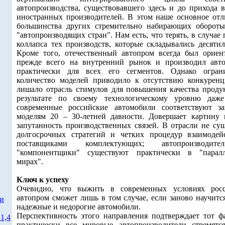
автопроизводства, существовавшего здесь и до прихода в
иностранных производителей. В этом наше основное отл
большинства других стремительно набирающих оборот
"автопроизводящих стран". Нам есть, что терять, в случае
коллапса тех производств, которые складывались десятил
Кроме того, отечественный автопром всегда был ориен
прежде всего на внутренний рынок и производил авт
практически для всех его сегментов. Однако огран
количество моделей приводило к отсутствию конкуренц
лишало отрасль стимулов для повышения качества проду
результате по своему технологическому уровню даж
современные российские автомобили соответствуют з
моделям 20 – 30-летней давности. Довершает картину 
запутанность производственных связей. В отрасли не сущ
долгосрочных стратегий и четких процедур взаимодей
поставщиками комплектующих; автопроизводи
"компонентщики" существуют практически в "парал
мирах".
Ключ к успеху
Очевидно, что выжить в современных условиях рос
автопром сможет лишь в том случае, если заново научитс
ти
надежные и недорогие автомобили.
Перспективность этого направления подтверждает тот фа
1,4
практически все мировые автопроизводители стремятс