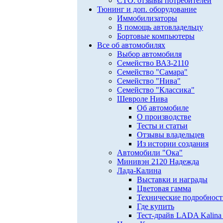
СТО: отзывы потребителей
Тюнинг и доп. оборудование
Иммобилизаторы
В помощь автовладельцу
Бортовые компьютеры
Все об автомобилях
Выбор автомобиля
Семейство ВАЗ-2110
Семейство "Самара"
Семейство "Нива"
Семейство "Классика"
Шевроле Нива
Об автомобиле
О производстве
Тесты и статьи
Отзывы владельцев
Из истории создания
Автомобили "Ока"
Минивэн 2120 Надежда
Лада-Калина
Выставки и награды
Цветовая гамма
Технические подробнос
Где купить
Тест-драйв LADA Kalina 