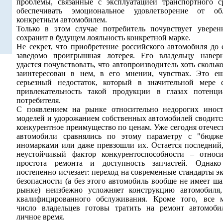
проблемы, связанные с эксплуатацией транспортного ср
обеспечивать эмоциональное удовлетворение от об
конкретным автомобилем.
Только в этом случае потребитель почувствует уверен
сохранит в будущем лояльность конкретной марке.
Не секрет, что приобретение российского автомобиля до 
заведомо проигрышная лотерея. Его владельцу навер
удастся почувствовать, что автопроизводитель хоть скольк
заинтересован в нем, в его мнении, чувствах. Это е
серьезный недостаток, который в значительной мере 
привлекательность такой продукции в глазах потенци
потребителя.
С появлением на рынке относительно недорогих инос
моделей и удорожанием собственных автомобилей сводится
конкурентное преимущество по ценам. Уже сегодня отечес
автомобили сравнялись по этому параметру с "бюдж
иномарками или даже превзошли их. Остается последний,
неустойчивый фактор конкурентоспособности – относи
простота ремонта и доступность запчастей. Одна
постепенно исчезает: переход на современные стандарты э
безопасности (а без этого автомобиль вообще не имеет ш
рынке) неизбежно усложняет конструкцию автомобиля,
квалифицированного обслуживания. Кроме того, все 
число владельцев готовы тратить на ремонт автомоби
личное время.