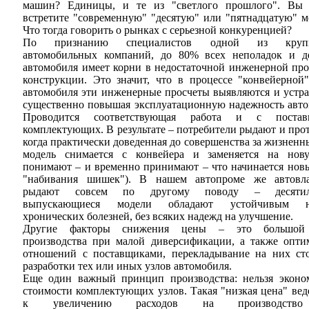
машин? Единицы, и те из "светлого прошлого". Вы
встретите "современную" "десятую" или "пятнадцатую" 
Что тогда говорить о рынках с серьезной конкуренцией?
По признанию специалистов одной из круп
автомобильных компаний, до 80% всех неполадок и д
автомобиля имеет корни в недостаточной инженерной про
конструкции. Это значит, что в процессе "конвейерной
автомобиля эти инженерные просчеты выявляются и устра
существенно повышая эксплуатационную надежность авто
Проводится соответствующая работа и с постав
комплектующих. В результате – потребители рыдают и про
когда практически доведенная до совершенства за жизнен
модель снимается с конвейера и заменяется на нов
понимают – и временно принимают – что начинается нов
"набивания шишек"). В нашем автопроме же автовл
рыдают совсем по другому поводу – десятил
выпускающиеся модели обладают устойчивым н
хронических болезней, без всяких надежд на улучшение.
Другие факторы снижения цены – это большой
производства при малой диверсификации, а также опти
отношений с поставщиками, перекладывание на них ст
разработки тех или иных узлов автомобиля.
Еще один важный принцип производства: нельзя эконо
стоимости комплектующих узлов. Такая "низкая цена" вед
к увеличению расходов на производств