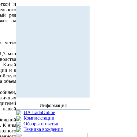
еткой и
ельного
лый ряд
ежит на
о четко
1,3 млн
зводства
м Китай
ции и в
ссийскую
да объем
обилей,
зличных
дителей
Информация
в нашей
ИА LadaOnline
Комплектации
бильной
Обзоры и статьи
т. К ним
Техника вождения
олного
енного