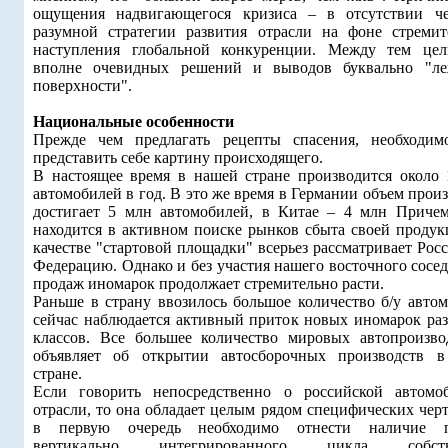
ощущения надвигающегося кризиса – в отсутствии ч
разумной стратегии развития отрасли на фоне стремит
наступления глобальной конкуренции. Между тем це
вполне очевидных решений и выводов буквально "л
поверхности".
Национальные особенности
Прежде чем предлагать рецепты спасения, необходим
представить себе картину происходящего.
В настоящее время в нашей стране производится около 
автомобилей в год. В это же время в Германии объем прои
достигает 5 млн автомобилей, в Китае – 4 млн Приче
находится в активном поиске рынков сбыта своей продук
качестве "стартовой площадки" всерьез рассматривает Ро
Федерацию. Однако и без участия нашего восточного сосе
продаж иномарок продолжает стремительно расти.
Раньше в страну ввозилось большое количество б/у автом
сейчас наблюдается активный приток новых иномарок ра
классов. Все большее количество мировых автопроизво
объявляет об открытии автосборочных производств 
стране.
Если говорить непосредственно о российской автомо
отрасли, то она обладает целым рядом специфических чер
в первую очередь необходимо отнести наличие п
вертикально интегрированного цикла собств