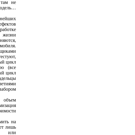
 там не
модель…
нейших
ефектов
работке
" жизни
няются,
мобиля.
щиками
тестуют,
ный цикл
ую (все
ый цикл
адельцы
етиями
абором
 объем
мизация
оимости
мить на
ет лишь
о или