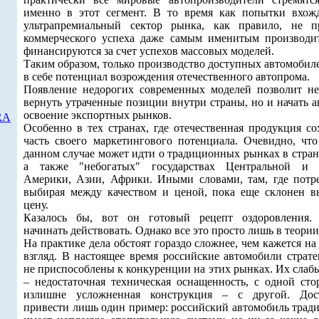
именно в этот сегмент. В то время как попытки вхож
ультрапремиальный сектор рынка, как правило, не п
коммерческого успеха даже самым именитым производи
финансируются за счет успехов массовых моделей.
Таким образом, только производство доступных автомобил
в себе потенциал возрождения отечественного автопрома.
Появление недорогих современных моделей позволит не
вернуть утраченные позиции внутри страны, но и начать 
освоение экспортных рынков.
RA
Особенно в тех странах, где отечественная продукция со
часть своего маркетингового потенциала. Очевидно, что
данном случае может идти о традиционных рынках в стран
а также "небогатых" государствах Центральной и
Америки, Азии, Африки. Иными словами, там, где потре
выбирая между качеством и ценой, пока еще склонен в
цену.
Казалось бы, вот он готовый рецепт оздоровления
начинать действовать. Однако все это просто лишь в теории
На практике дела обстоят гораздо сложнее, чем кажется н
взгляд. В настоящее время российские автомобили страте
не приспособлены к конкуренции на этих рынках. Их слаб
– недостаточная техническая оснащенность, с одной сто
излишне усложненная конструкция – с другой. Дос
привести лишь один пример: российский автомобиль трад