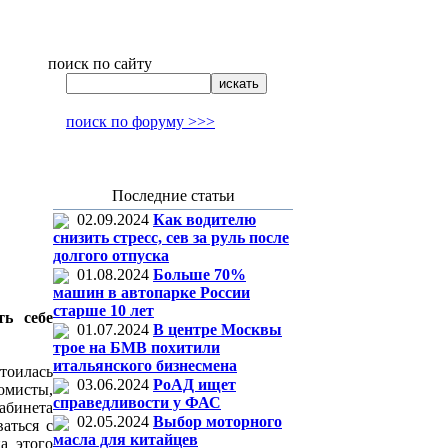
поиск по сайту
поиск по форуму >>>
Последние статьи
02.09.2024
Как водителю
снизить стресс, сев за руль после
долгого отпуска
01.08.2024
Больше 70%
машин в автопарке России
старше 10 лет
ть себе
01.07.2024
В центре Москвы
трое на БМВ похитили
итальянского бизнесмена
тоилась
03.06.2024
РоАД ищет
омисты,
справедливости у ФАС
абинета
02.05.2024
Выбор моторного
аться с
масла для китайцев
а этого