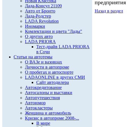
Новая Классика
предприятия
Лада-Консул 21109
Авто от Бронто
Назад в раздел
Лада-Родстер
LADA Revolution
Иномарки
Комлектации и цвета "Лады"
О других авто
LADA PRIORA
Тест-драйв LADA PRIORA
в Сочи
Статьи на автотемы
О ВАЗе и вазовцах
Личности в автопроме
О пробегах и автоспорте
LADAONLINE в других СМИ
Сайт автодилера
Автокредитование
Автосалоны и выставки
Автопутешествия
Автоюмор
Автокластеры
Женщина и автомобиль
Кризис в автопроме 2008-...
В мире