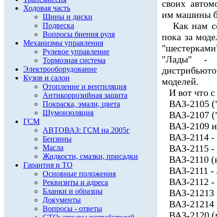
своих автом
Ходовая часть
им машины бу
Шины и диски
Как нам соо
Подвеска
Вопросы биения руля
пока за моде
Механизмы управления
"шестерками
Рулевое управление
"Лады" -
Тормозная система
Электрооборудование
дистрибью
Кузов и салон
моделей.
Отопление и вентиляция
И вот что с
Антикоррозийная защита
ВАЗ-2105 ("
Покраска, эмали, цвета
Шумоизоляция
ВАЗ-2107 ("
ГСМ
ВАЗ-2109 и 
АВТОВАЗ: ГСМ на 2005г
ВАЗ-2114 - 
Бензины
ВАЗ-2115 - 
Масла
Жидкости, смазки, присадки
ВАЗ-2110 (в
Гарантия и ТО
ВАЗ-2111 - 
Основные положения
ВАЗ-2112 - 
Реквизиты и адреса
Бланки и образцы
ВАЗ-21213 (
Документы
ВАЗ-21214 - 
Вопросы - ответы
ВАЗ-2120 (м