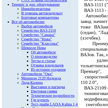
СТО: отзывы потребителей
ВАЗ-1111 ("
Тюнинг и доп. оборудование
Иммобилизаторы
ВАЗ-1113 - 
В помощь автовладельцу
Автомобили 
Бортовые компьютеры
завод начне
Все об автомобилях
Выбор автомобиля
тоже ВАЗам
Семейство ВАЗ-2110
(седан), "Ла
Семейство "Самара"
(хэтчбек).
Семейство "Нива"
Преимущес
Семейство "Классика"
Шевроле Нива
специальные
Об автомобиле
ВАЗов. Так, 
О производстве
удлиненна
Тесты и статьи
тольяттинс
Отзывы владельцев
Из истории создания
Премьер",
Автомобили "Ока"
скоростной 
Минивэн 2120 Надежда
110 2.0",
Лада-Калина
Выставки и награды
ВАЗ-21109 о
Цветовая гамма
тюнинговая "
Технические подробности
модификации
Где купить
снегоболото
Тест-драйв LADA Kalina 1,4