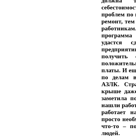
должна 
себестоим
проблем по 
ремонт, те
работника
программа 
удастся 
предприят
получить 
положител
платы. И ещ
по делам 
АЗЛК. Стр
крыше даж
заметила п
нашли работ
работает 
просто необ
что-то – п
людей.