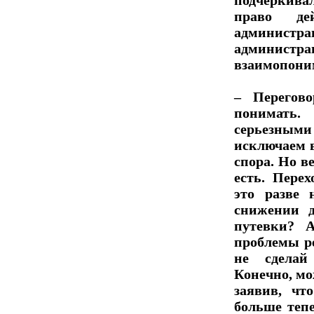
подчеркивал
право де
администра
администр
взаимопоним
– Перегов
понимать
серьезным
исключаем 
спора. Но в
есть. Пере
это разве
снижении 
путевки? А
проблемы р
не сделай
Конечно, м
заявив, чт
больше тепе