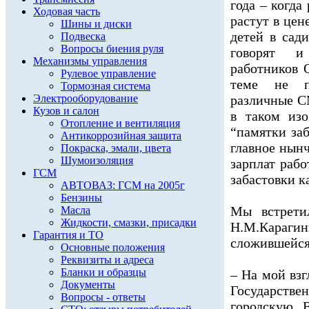
года – когда
Ходовая часть
растут в цен
Шины и диски
детей в сад
Подвеска
Вопросы биения руля
говорят и
Механизмы управления
работников 
Рулевое управление
теме не п
Тормозная система
Электрооборудование
различные С
Кузов и салон
в таком изо
Отопление и вентиляция
“памятки заб
Антикоррозийная защита
главное нынч
Покраска, эмали, цвета
Шумоизоляция
зарплат раб
ГСМ
забастовки 
АВТОВАЗ: ГСМ на 2005г
Бензины
Мы встрети
Масла
Жидкости, смазки, присадки
Н.М.Караг
Гарантия и ТО
сложившейся
Основные положения
Реквизиты и адреса
Бланки и образцы
– На мой взг
Документы
Государств
Вопросы - ответы
городскую. 