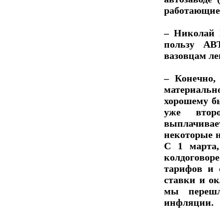
работающие
– Николай 
пользу АВ
вазовцам ле
– Конечно,
материаль
хорошему б
уже втор
выплачивае
некоторые 
С 1 марта
колдогово
тарифов и
ставки и о
мы перешл
инфляции.