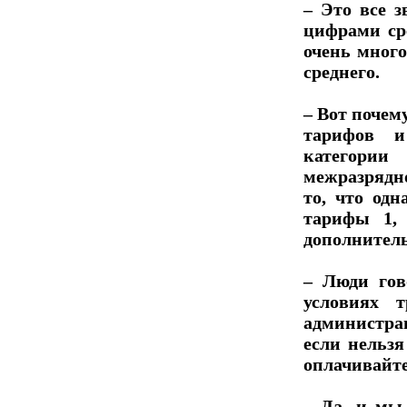
– Это все з
цифрами сре
очень мног
среднего.
– Вот почем
тарифов и
категори
межразрядн
то, что од
тарифы 1,
дополнител
– Люди гов
условиях т
администр
если нельз
оплачивайте
– Да, и мы