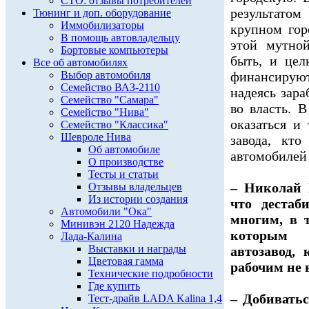
СТО: отзывы потребителей
результатом
Тюнинг и доп. оборудование
Иммобилизаторы
крупном гор
В помощь автовладельцу
этой мутно
Бортовые компьютеры
быть, и цел
Все об автомобилях
Выбор автомобиля
финансиру
Семейство ВАЗ-2110
надеясь зар
Семейство "Самара"
во власть. 
Семейство "Нива"
оказаться и
Семейство "Классика"
Шевроле Нива
завода, кт
Об автомобиле
автомобилей 
О производстве
Тесты и статьи
– Николай 
Отзывы владельцев
Из истории создания
что дестаб
Автомобили "Ока"
многим, в 
Минивэн 2120 Надежда
которым р
Лада-Калина
Выставки и награды
автозавод,
Цветовая гамма
рабочим не 
Технические подробности
Где купить
– Добивать
Тест-драйв LADA Kalina 1,4