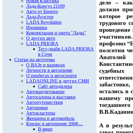
Новая Классика
дело – как
Лада-Консул 21109
должно про
Авто от Бронто
которое ре
Лада-Родстер
LADA Revolution
трудового с
Иномарки
проведение 
Комлектации и цвета "Лады"
участников
О других авто
профсоюз “Е
LADA PRIORA
Тест-драйв LADA PRIORA
полсотни че
в Сочи
Анатолий
Статьи на автотемы
Констант
О ВАЗе и вазовцах
судебных
Личности в автопроме
О пробегах и автоспорте
ответстве
LADAONLINE в других СМИ
забастовк
Сайт автодилера
остались в 
Автокредитование
Автосалоны и выставки
нашему пр
Автопутешествия
тогдашне
Автоюмор
В.В.Каданн
Автокластеры
Женщина и автомобиль
Кризис в автопроме 2008-...
А в резуль
В мире
завод проиг