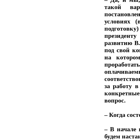
такой вар
постановле
условиях 
подготовк
президент
развитию В.
под свой ко
на которо
проработа
оплачиваемы
соответств
за работу 
конкретные
вопрос.
– Когда сос
– В начале
будем наста