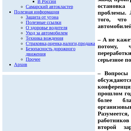
В России
остановка
Самарский автокластер
Полезная информация
проблемы. 
Защита от угона
того, что
Полезные ссылки
автомобилей
О здоровье водителя
Уход за автомобилем
Техника вождения
– А не каже
Страховка,оценка,налоги,продажа
потому, 
Безопасность дорожного
переработки
движения
серьезное п
Прочее
Архив
– Вопросы 
обсуждаются
конференци
прошлом го
более бл
организов
Разумеется,
работников
второй за