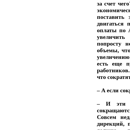
за счет че
экономичес
поставить
двигаться 
оплаты по 
увеличить
попросту н
объемы, чт
увеличению 
есть еще п
работников
что сократя
– А если со
– И эти 
сокращаютс
Совсем нед
дирекций, 