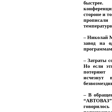
быстрее. 
конференци
стороне и т
прописа
температур
– Николай М
завод на 
программам
– Затраты со
Но если эт
потеряют 
исчезнут 
безвозмездн
– В обраще
“АВТОВАЗ”
говорилось