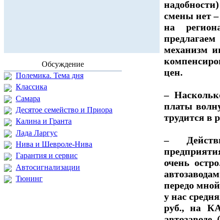
надобност
смены нет –
на регион
предлага
механизм и
компенсиров
Обсуждение
цен.
Полемика. Тема дня
Классика
– Наскольк
Самара
платы волну
Десятое семейство и Приора
трудится в
Калина и Гранта
Лада Ларгус
– Действ
Нива и Шевроле-Нива
предприяти
Гарантия и сервис
очень остр
Автосигнализации
автозавода
Тюнинг
передо мной
у нас средня
руб., на К
автозаводе 