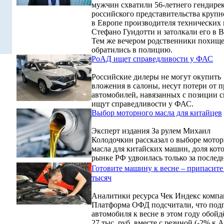
мужчин схватили 56-летнего гендире
российского представительства круп
в Европе производителя технических 
Стефано Гуидотти и затолкали его в
Тем же вечером родственники похищ
обратились в полицию.
РоАД ищет справедливости у ФАС
Российские дилеры не могут окупить
вложения в салоны, несут потери от 
автомобилей, навязанных с позиции с
ищут справедливости у ФАС.
Выбор моторного масла для китайцев
Эксперт издания За рулем Михаил
Колодочкин рассказал о выборе мото
масла для китайских машин, доля кот
рынке РФ удвоилась только за последн
Готовите машину к весне – припасите
тысяч
Аналитики ресурса Чек Индекс комп
Платформа ОФД подсчитали, что под
автомобиля к весне в этом году обойд
27 тыс. руб. вместе с резиной (-2% к 