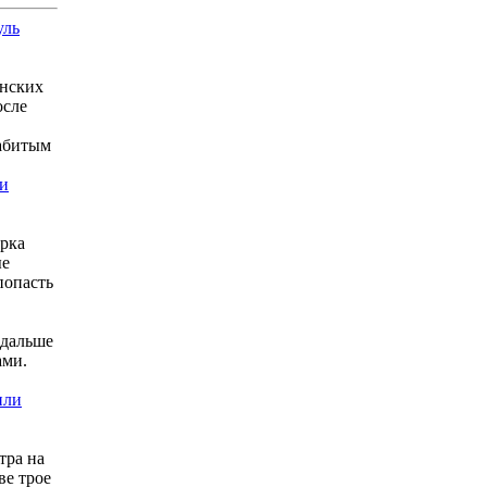
уль
инских
осле
забитым
ии
арка
ые
попасть
 дальше
ами.
или
тра на
ве трое