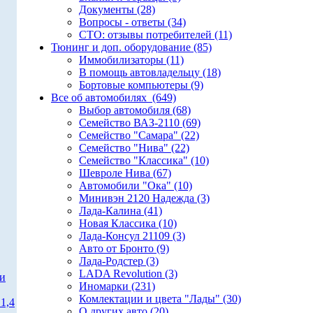
Документы (28)
Вопросы - ответы (34)
СТО: отзывы потребителей (11)
Тюнинг и доп. оборудование (85)
Иммобилизаторы (11)
В помощь автовладельцу (18)
Бортовые компьютеры (9)
Все об автомобилях (649)
Выбор автомобиля (68)
Семейство ВАЗ-2110 (69)
Семейство "Самара" (22)
Семейство "Нива" (22)
Семейство "Классика" (10)
Шевроле Нива (67)
Автомобили "Ока" (10)
Минивэн 2120 Надежда (3)
Лада-Калина (41)
Новая Классика (10)
Лада-Консул 21109 (3)
Авто от Бронто (9)
Лада-Родстер (3)
LADA Revolution (3)
ти
Иномарки (231)
Комлектации и цвета "Лады" (30)
1,4
О других авто (20)