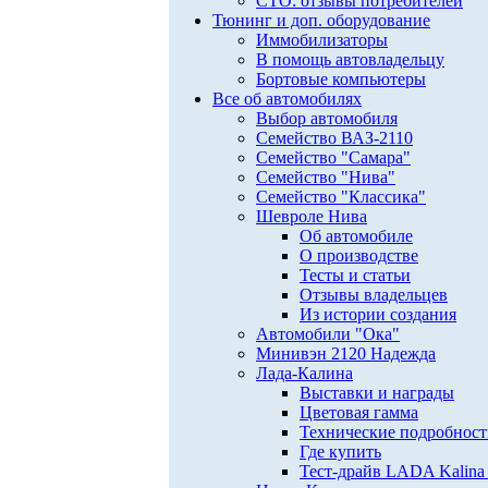
СТО: отзывы потребителей
Тюнинг и доп. оборудование
Иммобилизаторы
В помощь автовладельцу
Бортовые компьютеры
Все об автомобилях
Выбор автомобиля
Семейство ВАЗ-2110
Семейство "Самара"
Семейство "Нива"
Семейство "Классика"
Шевроле Нива
Об автомобиле
О производстве
Тесты и статьи
Отзывы владельцев
Из истории создания
Автомобили "Ока"
Минивэн 2120 Надежда
Лада-Калина
Выставки и награды
Цветовая гамма
Технические подробнос
Где купить
Тест-драйв LADA Kalina 