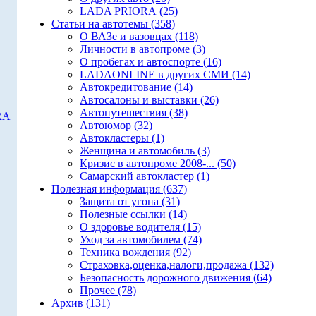
LADA PRIORA (25)
Статьи на автотемы (358)
О ВАЗе и вазовцах (118)
Личности в автопроме (3)
О пробегах и автоспорте (16)
LADAONLINE в других СМИ (14)
Автокредитование (14)
Автосалоны и выставки (26)
Автопутешествия (38)
RA
Автоюмор (32)
Автокластеры (1)
Женщина и автомобиль (3)
Кризис в автопроме 2008-... (50)
Самарский автокластер (1)
Полезная информация (637)
Защита от угона (31)
Полезные ссылки (14)
О здоровье водителя (15)
Уход за автомобилем (74)
Техника вождения (92)
Страховка,оценка,налоги,продажа (132)
Безопасность дорожного движения (64)
Прочее (78)
Архив (131)