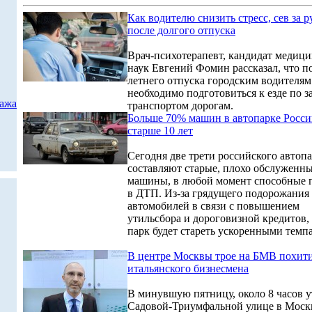
Как водителю снизить стресс, сев за р
после долгого отпуска
Врач-психотерапевт, кандидат медиц
наук Евгений Фомин рассказал, что п
летнего отпуска городским водителям
необходимо подготовиться к езде по 
дажа
транспортом дорогам.
Больше 70% машин в автопарке Росс
старше 10 лет
Сегодня две трети российского автоп
составляют старые, плохо обслуженн
машины, в любой момент способные 
в ДТП. Из-за грядущего подорожания
автомобилей в связи с повышением
утильсбора и дороговизной кредитов,
парк будет стареть ускоренными темп
В центре Москвы трое на БМВ похит
итальянского бизнесмена
В минувшую пятницу, около 8 часов у
Садовой-Триумфальной улице в Моск