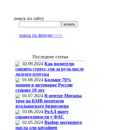
поиск по сайту
поиск по форуму >>>
Последние статьи
02.09.2024
Как водителю
снизить стресс, сев за руль после
долгого отпуска
01.08.2024
Больше 70%
машин в автопарке России
старше 10 лет
01.07.2024
В центре Москвы
трое на БМВ похитили
итальянского бизнесмена
03.06.2024
РоАД ищет
справедливости у ФАС
02.05.2024
Выбор моторного
масла для китайцев