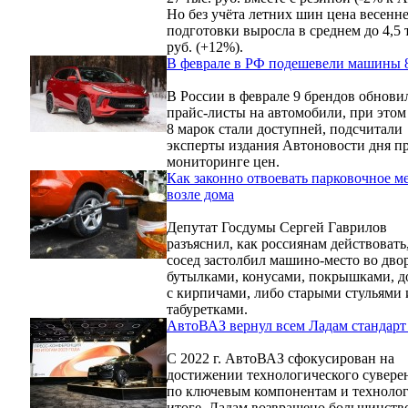
Но без учёта летних шин цена весенн
подготовки выросла в среднем до 4,5 
руб. (+12%).
В феврале в РФ подешевели машины 
В России в феврале 9 брендов обнови
прайс-листы на автомобили, при этом
8 марок стали доступней, подсчитали
эксперты издания Автоновости дня п
мониторинге цен.
Как законно отвоевать парковочное м
возле дома
Депутат Госдумы Сергей Гаврилов
разъяснил, как россиянам действовать
сосед застолбил машино-место во дво
бутылками, конусами, покрышками, д
с кирпичами, либо старыми стульями 
табуретками.
АвтоВАЗ вернул всем Ладам стандарт
С 2022 г. АвтоВАЗ сфокусирован на
достижении технологического сувере
по ключевым компонентам и технолог
итоге, Ладам возвращено большинств