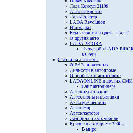
Новая Классика
Лада-Консул 21109
Авто от Бронто
Лада-Родстер
LADA Revolution
Иномарки
Комлектации и цвета "Лады"
О других авто
LADA PRIORA
Тест-драйв LADA PRIO
в Сочи
Статьи на автотемы
О ВАЗе и вазовцах
Личности в автопроме
О пробегах и автоспорте
LADAONLINE в других СМИ
Сайт автодилера
Автокредитование
Автосалоны и выставки
Автопутешествия
Автоюмор
Автокластеры
Женщина и автомобиль
Кризис в автопроме 2008-...
В мире