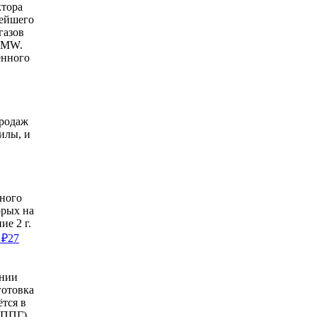
ктора
нейшего
газов
 BMW.
енного
продаж
илы, и
рного
орых на
ие 2 г.
 ₽27
ании
готовка
ётся в
АППГ).