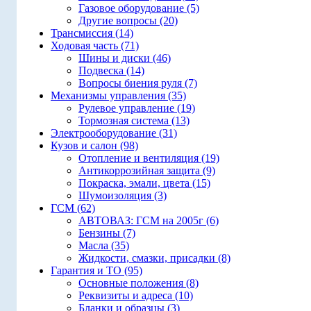
Газовое оборудование (5)
Другие вопросы (20)
Трансмиссия (14)
Ходовая часть (71)
Шины и диски (46)
Подвеска (14)
Вопросы биения руля (7)
Механизмы управления (35)
Рулевое управление (19)
Тормозная система (13)
Электрооборудование (31)
Кузов и салон (98)
Отопление и вентиляция (19)
Антикоррозийная защита (9)
Покраска, эмали, цвета (15)
Шумоизоляция (3)
ГСМ (62)
АВТОВАЗ: ГСМ на 2005г (6)
Бензины (7)
Масла (35)
Жидкости, смазки, присадки (8)
Гарантия и ТО (95)
Основные положения (8)
Реквизиты и адреса (10)
Бланки и образцы (3)