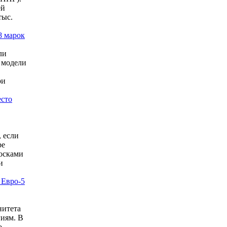
ей
тыс.
8 марок
ли
 модели
ри
есто
, если
ре
осками
и
 Евро-5
нитета
иям. В
о