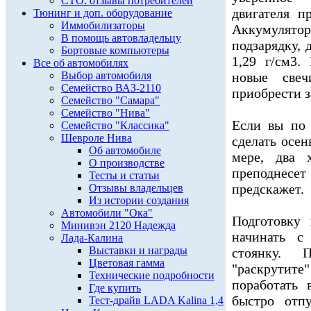
СТО: отзывы потребителей
двигателя п
Тюнинг и доп. оборудование
Иммобилизаторы
Аккумулят
В помощь автовладельцу
подзарядку, 
Бортовые компьютеры
1,29 г/см3.
Все об автомобилях
Выбор автомобиля
новые све
Семейство ВАЗ-2110
приобрести з
Семейство "Самара"
Семейство "Нива"
Если вы по 
Семейство "Классика"
Шевроле Нива
сделать осен
Об автомобиле
мере, два 
О производстве
преподнесе
Тесты и статьи
предскажет.
Отзывы владельцев
Из истории создания
Автомобили "Ока"
Подготовку
Минивэн 2120 Надежда
начинать с
Лада-Калина
Выставки и награды
стоянку. 
Цветовая гамма
"раскрутите
Технические подробности
поработать
Где купить
быстро отп
Тест-драйв LADA Kalina 1,4