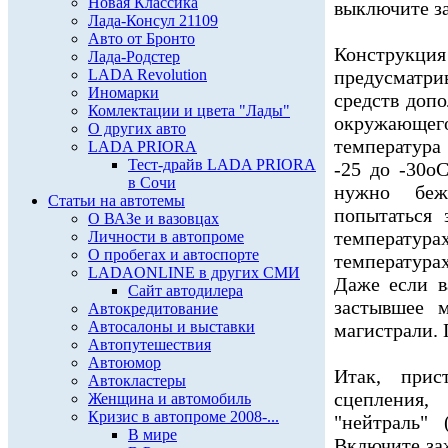
Новая Классика
выключите з
Лада-Консул 21109
Авто от Бронто
Конструк
Лада-Родстер
LADA Revolution
предусматр
Иномарки
средств доп
Комлектации и цвета "Лады"
окружающег
О других авто
температура
LADA PRIORA
Тест-драйв LADA PRIORA
-25 до -30оС
в Сочи
нужно беж
Статьи на автотемы
попытаться 
О ВАЗе и вазовцах
температу
Личности в автопроме
О пробегах и автоспорте
температура
LADAONLINE в других СМИ
Даже если в
Сайт автодилера
застывшее 
Автокредитование
Автосалоны и выставки
магистрали. 
Автопутешествия
Автоюмор
Итак, прис
Автокластеры
сцепления,
Женщина и автомобиль
Кризис в автопроме 2008-...
"нейтраль" 
В мире
Включите за