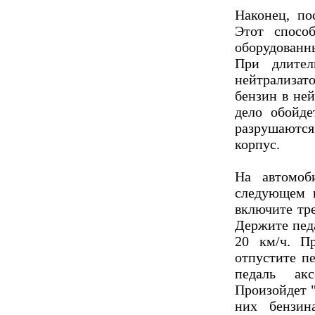
Наконец, по
Этот спосо
оборудован
При длител
нейтрализат
бензин в ней
дело обойд
разрушаются 
корпус.
На автомоб
следующем 
включите тр
Держите пед
20 км/ч. П
отпустите п
педаль ак
Произойдет 
них бензи