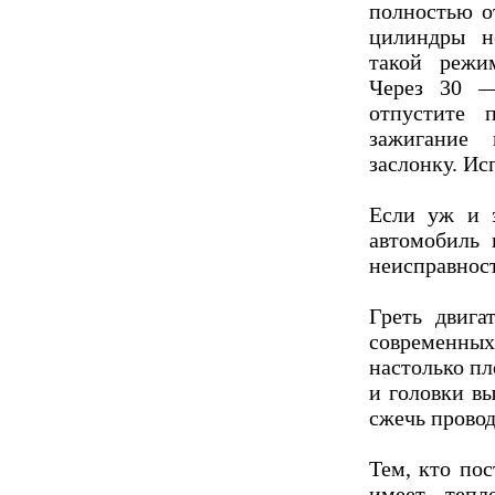
полностью о
цилиндры н
такой режи
Через 30 —
отпустите 
зажигание 
заслонку. Ис
Если уж и 
автомобиль
неисправност
Греть двига
современных
настолько пл
и головки вы
сжечь провод
Тем, кто по
имеет тепл