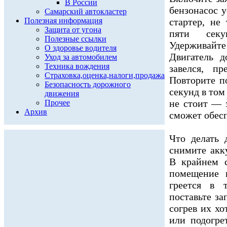
В России
бензонасос у
Самарский автокластер
Полезная информация
стартер, не
Защита от угона
пяти секу
Полезные ссылки
Удерживайт
О здоровье водителя
Двигатель д
Уход за автомобилем
Техника вождения
завелся, пр
Страховка,оценка,налоги,продажа
Повторите п
Безопасность дорожного
секунд в том
движения
не стоит — 
Прочее
Архив
сможет обесп
Что делать
снимите акку
В крайнем с
помещение 
греется в 
поставьте за
согрев их х
или подогре