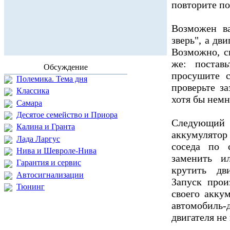
повторите по
Возможен ва
зверь", а дв
Возможно, с
же: постав
Обсуждение
просушите с
Полемика. Тема дня
проверьте з
Классика
хотя бы немн
Самара
Десятое семейство и Приора
Следующий 
Калина и Гранта
аккумулятор
Лада Ларгус
соседа по 
Нива и Шевроле-Нива
заменить и
Гарантия и сервис
крутить дв
Автосигнализации
Запуск прои
Тюнинг
своего акку
автомобиль-
двигателя не