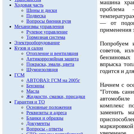
машина хра
Ходовая часть
проблема 
Шины и диски
температур
Подвеска
Вопросы биения руля
— от подог
Механизмы управления
применения 
Рулевое управление
Тормозная система
Электрооборудование
Попробуем 
Кузов и салон
советов, из
Отопление и вентиляция
бензиновых
Антикоррозийная защита
впрыска топ
Покраска, эмали, цвета
Шумоизоляция
годится и дл
ГСМ
АВТОВАЗ: ГСМ на 2005г
Начнем с ос
Бензины
"Готовь сан
Масла
Жидкости, смазки, присадки
автомобил
Гарантия и ТО
комплекс по
Основные положения
заменить ма
Реквизиты и адреса
Бланки и образцы
приспособ
Документы
маркировк
Вопросы - ответы
уверенное