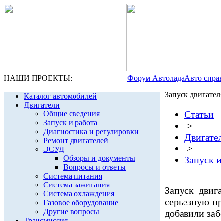
НАШИ ПРОЕКТЫ:
Форум Автолада
Авто спра
Запуск двигател
Каталог автомобилей
Двигатели
Статьи
Общие сведения
Запуск и работа
>
Диагностика и регулировки
Двигате
Ремонт двигателей
>
ЭСУД
Обзоры и документы
Запуск и
Вопросы и ответы
Система питания
Система зажигания
Запуск двиг
Система охлаждения
серьезную п
Газовое оборудование
Другие вопросы
добавили заб
Трансмиссия