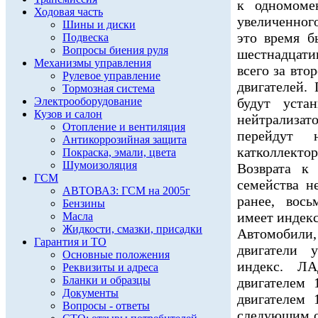
к одномоме
Ходовая часть
увеличенного
Шины и диски
это время б
Подвеска
Вопросы биения руля
шестнадцати
Механизмы управления
всего за вто
Рулевое управление
двигателей.
Тормозная система
Электрооборудование
будут уста
Кузов и салон
нейтрализат
Отопление и вентиляция
перейдут 
Антикоррозийная защита
катколлектор
Покраска, эмали, цвета
Шумоизоляция
Возврата к 
ГСМ
семейства 
АВТОВАЗ: ГСМ на 2005г
ранее, вос
Бензины
имеет индекс
Масла
Жидкости, смазки, присадки
Автомобили
Гарантия и ТО
двигатели 
Основные положения
индекс. Л
Реквизиты и адреса
Бланки и образцы
двигателем
Документы
двигателем 
Вопросы - ответы
следующим о