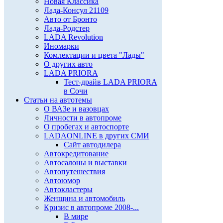
Новая Классика
Лада-Консул 21109
Авто от Бронто
Лада-Родстер
LADA Revolution
Иномарки
Комлектации и цвета "Лады"
О других авто
LADA PRIORA
Тест-драйв LADA PRIORA
в Сочи
Статьи на автотемы
О ВАЗе и вазовцах
Личности в автопроме
О пробегах и автоспорте
LADAONLINE в других СМИ
Сайт автодилера
Автокредитование
Автосалоны и выставки
Автопутешествия
Автоюмор
Автокластеры
Женщина и автомобиль
Кризис в автопроме 2008-...
В мире