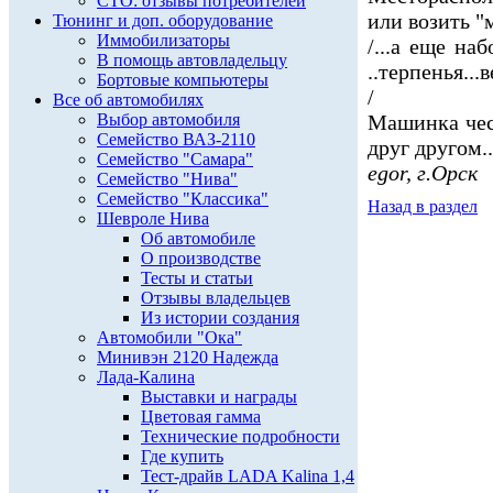
СТО: отзывы потребителей
или возить "
Тюнинг и доп. оборудование
Иммобилизаторы
/...а еще на
В помощь автовладельцу
..терпенья...
Бортовые компьютеры
/
Все об автомобилях
Выбор автомобиля
Машинка чес
Семейство ВАЗ-2110
друг другом.
Семейство "Самара"
egor, г.Орск
Семейство "Нива"
Семейство "Классика"
Назад в раздел
Шевроле Нива
Об автомобиле
О производстве
Тесты и статьи
Отзывы владельцев
Из истории создания
Автомобили "Ока"
Минивэн 2120 Надежда
Лада-Калина
Выставки и награды
Цветовая гамма
Технические подробности
Где купить
Тест-драйв LADA Kalina 1,4