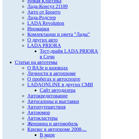
Новая Классика
Лада-Консул 21109
Авто от Бронто
Лада-Родстер
LADA Revolution
Иномарки
Комлектации и цвета "Лады"
О других авто
LADA PRIORA
Тест-драйв LADA PRIORA
в Сочи
Статьи на автотемы
О ВАЗе и вазовцах
Личности в автопроме
О пробегах и автоспорте
LADAONLINE в других СМИ
Сайт автодилера
Автокредитование
Автосалоны и выставки
Автопутешествия
Автоюмор
Автокластеры
Женщина и автомобиль
Кризис в автопроме 2008-...
В мире