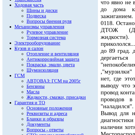
что явно не 
Ходовая часть
до дома к
Шины и диски
зажиганием.
Подвеска
Вопросы биения руля
0118. Остан
Механизмы управления
ДТОЖ (Да
Рулевое управление
жидкости).
Тормозная система
Электрооборудование
прикололся..
Кузов и салон
до 89 град.
Отопление и вентиляция
дергаетьс
Антикоррозийная защита
"непокобе
Покраска, эмали, цвета
Шумоизоляция
,"мурзилки"
ГСМ
нет, где эт
АВТОВАЗ: ГСМ на 2005г
выводу что 
Бензины
провод конта
Масла
Жидкости, смазки, присадки
проводов в
Гарантия и ТО
"наладился".
Основные положения
Вывод для 
Реквизиты и адреса
Бланки и образцы
диагностики
Документы
наличии хотя
Вопросы - ответы
Местораспол