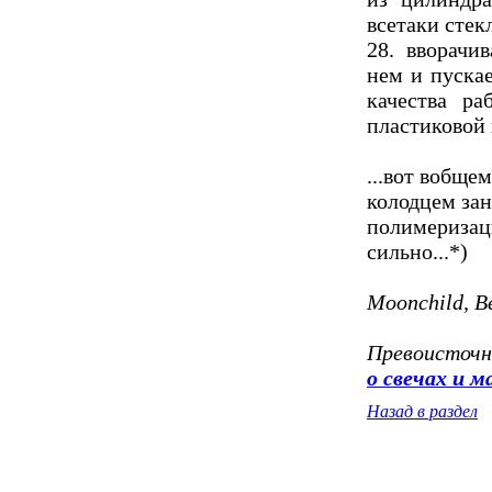
всетаки стек
28. вворачи
нем и пускае
качества ра
пластиковой 
...вот вобщем
колодцем зан
полимериза
сильно...*)
Moonchild, 
Превоисточн
о свечах и ма
Назад в раздел