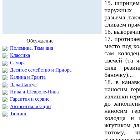
15. шприцем
наружных
разьема..та
сливаем прям
16. выворачив
17. протира
Обсуждение
место под ко
Полемика. Тема дня
сам колодец
Классика
свечей (та ч
Самара
сняв рези
Десятое семейство и Приора
баночку)...
Калина и Гранта
18. в канав
Лада Ларгус
наносим гер
Нива и Шевроле-Нива
излишки гер
Гарантия и сервис
до заполнен
Автосигнализации
наносим ге
Тюнинг
колодца и 
жгутиком дл
потому, ч
выдавливан