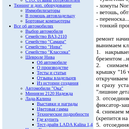
СТО: отзывы потребителей
- хомуты Nor
Тюнинг и доп. оборудование
Иммобилизаторы
- ветошь, обт
В помощь автовладельцу
- переноска..
Бортовые компьютеры
- тонкий пров
Все об автомобилях
Выбор автомобиля
Семейство ВАЗ-2110
ремонт начи
Семейство "Самара"
вынимаем клю
Семейство "Нива"
1. накрыва
Семейство "Классика"
Шевроле Нива
брезентом ..
Об автомобиле
2. снимаем
О производстве
крышку "16 
Тесты и статьи
откручиваем
Отзывы владельцев
Из истории создания
и сразу уст
Автомобили "Ока"
"лишние дета
Минивэн 2120 Надежда
3. отсоедин
Лада-Калина
Выставки и награды
фиксатор-защ
Цветовая гамма
4. снимаем 
Технические подробности
(крепится на
Где купить
5. отсоедин
Тест-драйв LADA Kalina 1,4