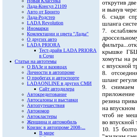
Новая Классика
открутив две
Лада-Консул 21109
и вынув через
Авто от Бронто
6. сзади с
Лада-Родстер
LADA Revolution
шланга систе
Иномарки
7. ослабля
Комлектации и цвета "Лады"
дроссельн
О других авто
фильтра...от
LADA PRIORA
Тест-драйв LADA PRIORA
крышке ГБЦ.
в Сочи
хомуты на р
Статьи на автотемы
с впускной тр
О ВАЗе и вазовцах
8. отсоеди
Личности в автопроме
О пробегах и автоспорте
шланг регуля
LADAONLINE в других СМИ
9. снимаем
Сайт автодилера
приложение 
Автокредитование
Автосалоны и выставки
резина прива
Автопутешествия
на впускном 
Автоюмор
чтоб не меш
Автокластеры
во впускной 
Женщина и автомобиль
Кризис в автопроме 2008-...
10. 15 болт
В мире
"жидким гае