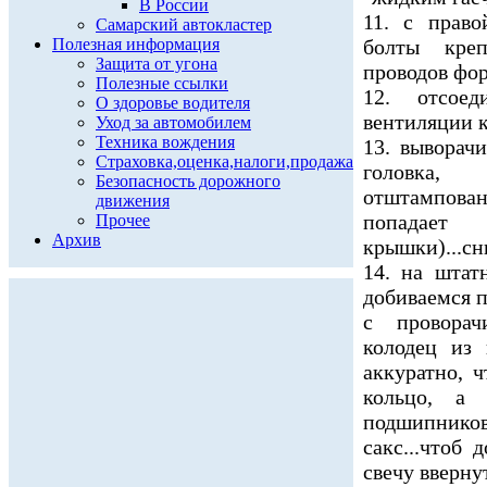
В России
11. с прав
Самарский автокластер
Полезная информация
болты кре
Защита от угона
проводов фор
Полезные ссылки
12. отсое
О здоровье водителя
вентиляции к
Уход за автомобилем
Техника вождения
13. выворач
Страховка,оценка,налоги,продажа
головка,
Безопасность дорожного
отштампован
движения
попадает
Прочее
Архив
крышки)...сн
14. на штат
добиваемся п
с проворач
колодец из 
аккуратно, 
кольцо, а 
подшипников
сакс...чтоб
свечу ввернут