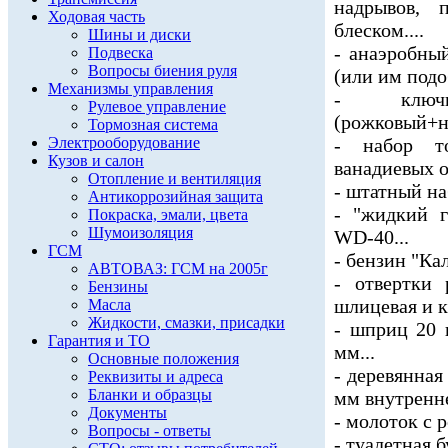
надрывов, 
Ходовая часть
блеском....
Шины и диски
- анаэробны
Подвеска
Вопросы биения руля
(или им под
Механизмы управления
- ключи
Рулевое управление
(рожковый+на
Тормозная система
Электрооборудование
- набор то
Кузов и салон
ванадиевых от
Отопление и вентиляция
- штатный на
Антикоррозийная защита
- "жидкий г
Покраска, эмали, цвета
Шумоизоляция
WD-40...
ГСМ
- бензин "Кал
АВТОВАЗ: ГСМ на 2005г
- отвертки
Бензины
шлицевая и к
Масла
Жидкости, смазки, присадки
- шприц 20 
Гарантия и ТО
мм...
Основные положения
- деревянная
Реквизиты и адреса
Бланки и образцы
мм внутренне
Документы
- молоток с 
Вопросы - ответы
- туалетная б