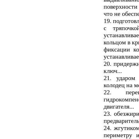
поверхности
что не обесп
19. подготов
с тряпочко
устанавлива
кольцом в к
фиксации ко
устанавливае
20. придерж
ключ...
21. ударом
колодец на ме
22. перек
гидрокомпе
двигателя...
23. обезжир
предваритель
24. жгутико
периметру 