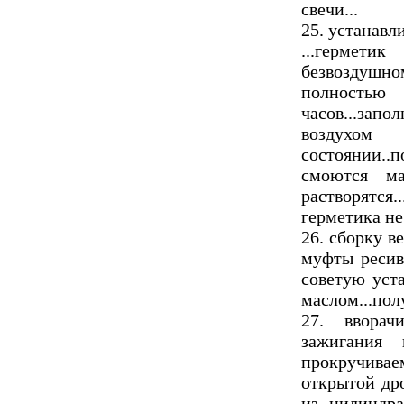
свечи...
25. устанавл
...гермет
безвоздушном
полность
часов...запо
воздухом
состоянии..п
смоются м
растворятс
герметика не 
26. сборку в
муфты ресив
советую уст
маслом...пол
27. ввора
зажигания 
прокручива
открытой др
из цилиндра