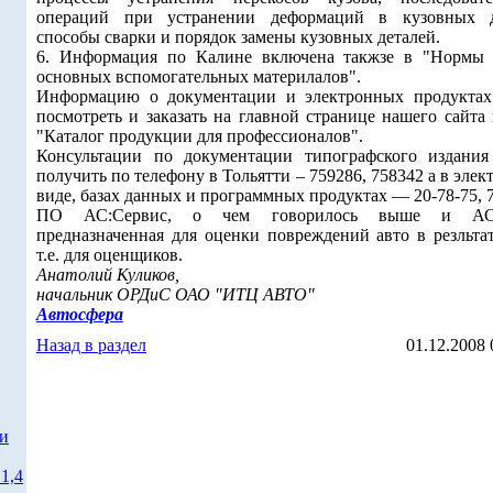
операций при устранении деформаций в кузовных д
способы сварки и порядок замены кузовных деталей.
6. Информация по Калине включена такжзе в "Нормы 
основных вспомогательных материлалов".
Информацию о документации и электронных продукта
посмотреть и заказать на главной странице нашего сайта
"Каталог продукции для профессионалов".
Консультации по документации типографского издани
получить по телефону в Тольятти – 759286, 758342 а в эле
виде, базах данных и программных продуктах — 20-78-75, 
ПО АС:Сервис, о чем говорилось выше и АС:
предназначенная для оценки повреждений авто в резльта
т.е. для оценщиков.
Анатолий Куликов,
начальник ОРДиС ОАО "ИТЦ АВТО"
Автосфера
Назад в раздел
01.12.2008 
ти
1,4