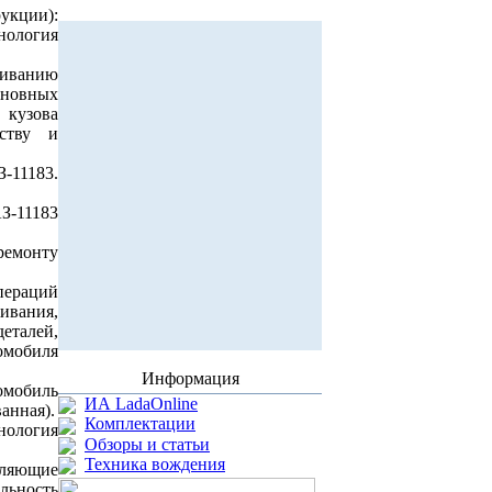
кции):
ология
живанию
сновных
 кузова
ству и
-11183.
З-11183
ремонту
пераций
вания,
еталей,
омобиля
Информация
омобиль
ИА LadaOnline
анная).
Комплектации
ология
Обзоры и статьи
Техника вождения
еляющие
льность