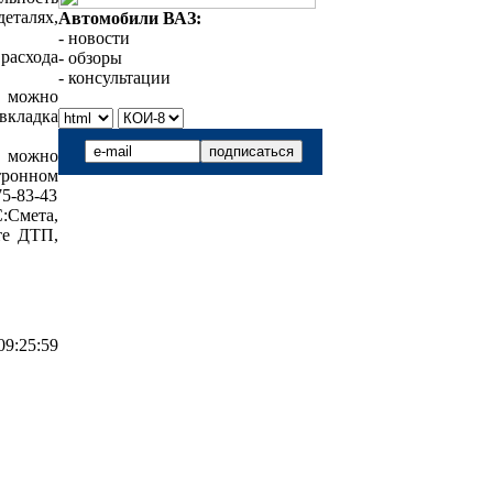
еталях,
Автомобили ВАЗ:
- новости
расхода
- обзоры
- консультации
х можно
 вкладка
я можно
ктронном
75-83-43
Смета,
те ДТП,
09:25:59