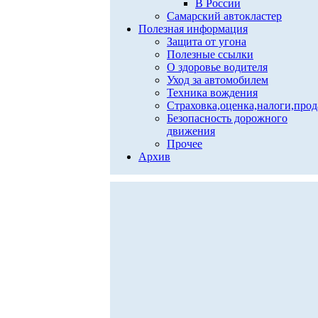
В России
Самарский автокластер
Полезная информация
Защита от угона
Полезные ссылки
О здоровье водителя
Уход за автомобилем
Техника вождения
Страховка,оценка,налоги,про
Безопасность дорожного
движения
Прочее
Архив