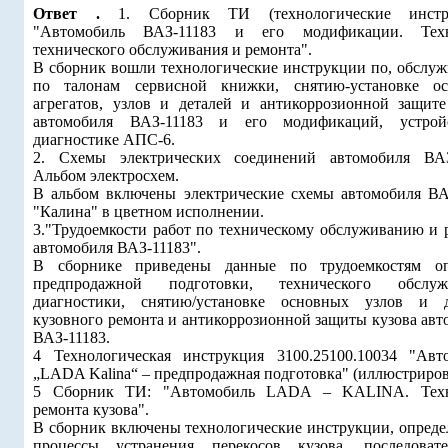
Ответ .
1. Сборник ТИ (технологические инстру
"Автомобиль ВАЗ-11183 и его модификации. Техн
технического обслуживания и ремонта".
В сборник вошли технологические инструкции по, обслу
по талонам сервисной книжки, снятию-установке о
агрегатов, узлов и деталей и антикоррозионной защите
автомобиля ВАЗ-11183 и его модификаций, устрой
диагностике АПС-6.
2. Схемы электрических соединений автомобиля ВАЗ
Альбом электросхем.
В альбом включены электрические схемы автомобиля ВА
"Калина" в цветном исполнении.
3."Трудоемкости работ по техническому обслуживанию и 
автомобиля ВАЗ-11183".
В сборнике приведены данные по трудоемкостям о
предпродажной подготовки, технического обслужи
диагностики, снятию/установке основных узлов и д
кузовного ремонта и антикоррозионной защиты кузова авт
ВАЗ-11183.
4 Технологическая инструкция 3100.25100.10034 "Авт
„LADA Kalina“ – предпродажная подготовка" (иллюстриров
5 Сборник ТИ: "Автомобиль LADA – KALINA. Техн
ремонта кузова".
В сборник включены технологические инструкции, опред
процессы устранения перекосов кузова, последовате