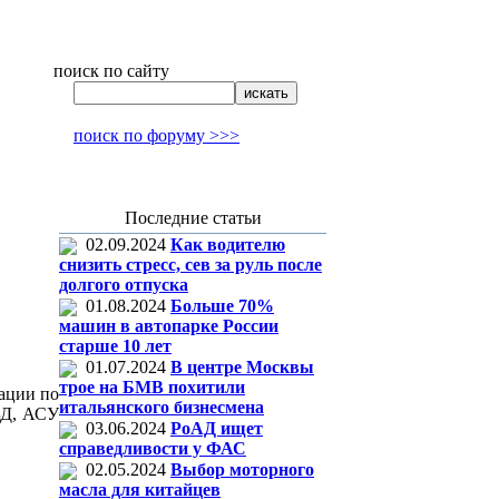
поиск по сайту
поиск по форуму >>>
Последние статьи
02.09.2024
Как водителю
снизить стресс, сев за руль после
долгого отпуска
01.08.2024
Больше 70%
машин в автопарке России
старше 10 лет
01.07.2024
В центре Москвы
трое на БМВ похитили
ации по
итальянского бизнесмена
БД, АСУ
03.06.2024
РоАД ищет
справедливости у ФАС
02.05.2024
Выбор моторного
масла для китайцев