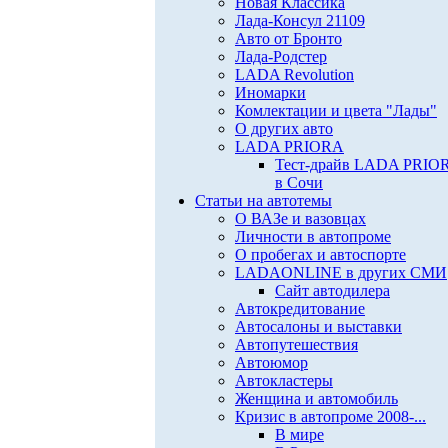
Новая Классика
Лада-Консул 21109
Авто от Бронто
Лада-Родстер
LADA Revolution
Иномарки
Комлектации и цвета "Лады"
О других авто
LADA PRIORA
Тест-драйв LADA PRIO
в Сочи
Статьи на автотемы
О ВАЗе и вазовцах
Личности в автопроме
О пробегах и автоспорте
LADAONLINE в других СМИ
Сайт автодилера
Автокредитование
Автосалоны и выставки
Автопутешествия
Автоюмор
Автокластеры
Женщина и автомобиль
Кризис в автопроме 2008-...
В мире