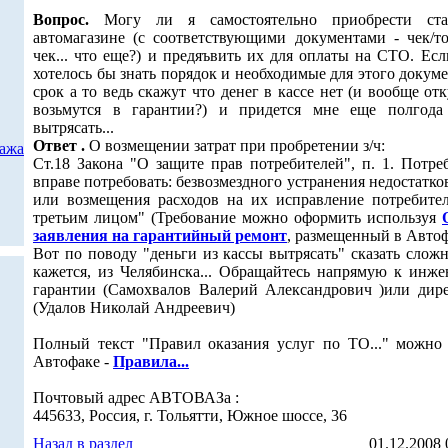
Вопрос.
Могу ли я самостоятельно приобрести ста
автомагазине (с соответствующими документами - чек/т
чек... что еще?) и предяъвить их для оплаты на СТО. Есл
хотелось бы знать порядок и необходимые для этого докуме
срок а то ведь скажут что денег в кассе нет (и вообще от
возьмутся в гарантии?) и придется мне еще полгода
вытрясать...
Ответ .
О возмещении затрат при пробретении з/ч:
дажа
Ст.18 Закона "О защите прав потребителей", п. 1. Потреб
вправе потребовать: безвозмездного устранения недостатко
или возмещения расходов на их исправление потребите
третьим лицом" (Требование можно оформить используя
заявления на гарантийный ремонт
, размещенный в Автоф
Вот по поводу "деньги из кассы вытрясать" сказать сложн
кажется, из Челябинска... Обращайтесь напрямую к инже
гарантии (Самохвалов Валерий Александрович )или дире
(Удалов Николай Андреевич)
Полный текст "Правил оказания услуг по ТО..." можно 
Автофаке -
Правила...
Почтовый адрес АВТОВАЗа :
445633, Россия, г. Тольятти, Южное шоссе, 36
Назад в раздел
01.12.2008 