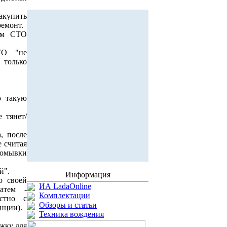
акупить
ремонт.
а/м СТО
ТО "не
 только
ю такую
 тянет/
, после
е считая
помывки
й".
Информация
о своей
ИА LadaOnline
атем -
Комплектации
стно с
Обзоры и статьи
нции).
Техника вождения
жку для