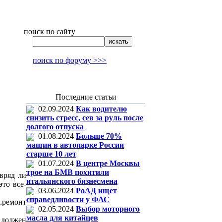
поиск по сайту
поиск по форуму >>>
Последние статьи
02.09.2024
Как водителю
снизить стресс, сев за руль после
долгого отпуска
01.08.2024
Больше 70%
машин в автопарке России
старше 10 лет
01.07.2024
В центре Москвы
трое на БМВ похитили
вряд ли
итальянского бизнесмена
это все-
03.06.2024
РоАД ищет
справедливости у ФАС
.ремонт
02.05.2024
Выбор моторного
масла для китайцев
а должен