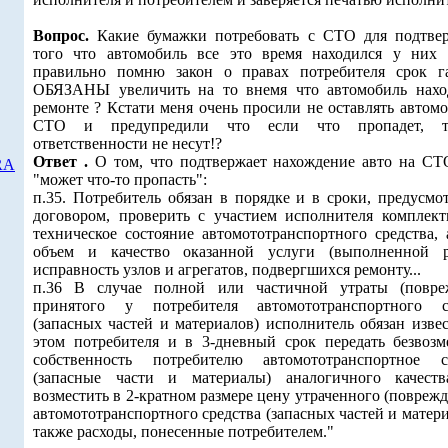
Вопрос.
Какие бумажки потребовать с СТО для подтве
того что автомобиль все это время находился у них 
правильно помню закон о правах потребителя срок г
ОБЯЗАНЫ увеличить на то внемя что автомобиль нахо
ремонте ? Кстати меня очень просили не оставлять автом
СТО и предупредили что если что пропадет, 
ответственности не несут!?
Ответ .
О том, что подтвержает нахождение авто на СТ
RA
"может что-то пропасть":
п.35. Потребитель обязан в порядке и в сроки, предусмо
договором, проверить с участием исполнителя комплект
техническое состояние автомототранспортного средства, 
объем и качество оказанной услуги (выполненной р
исправность узлов и агрегатов, подвергшихся ремонту...
п.36 В случае полной или частичной утраты (повре
принятого у потребителя автомототранспортного с
(запасных частей и материалов) исполнитель обязан изве
этом потребителя и в 3-дневный срок передать безвозм
собственность потребителю автомототранспортное с
(запасные части и материалы) аналогичного качест
возместить в 2-кратном размере цену утраченного (повреж
автомототранспортного средства (запасных частей и матери
также расходы, понесенные потребителем."