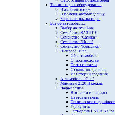
СТО: отзывы потребителей
Тюнинг и доп. оборудование
Иммобилизаторы
В помощь автовладельцу
Бортовые компьютеры
Все об автомобилях
Выбор автомобиля
Семейство ВАЗ-2110
Семейство "Самара"
Семейство "Нива"
Семейство "Классика"
Шевроле Нива
Об автомобиле
О производстве
Тесты и статьи
Отзывы владельцев
Из истории создания
Автомобили "Ока"
Минивэн 2120 Надежда
Лада-Калина
Выставки и награды
Цветовая гамма
Технические подробнос
Где купить
Тест-драйв LADA Kalina 