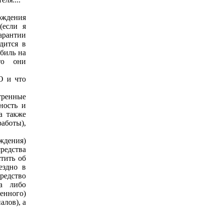
рждения
(если я
арантии
дится в
обиль на
то они
О и что
тренные
ность и
а также
аботы),
ждения)
редства
стить об
ездно в
редство
ва либо
денного)
алов), а