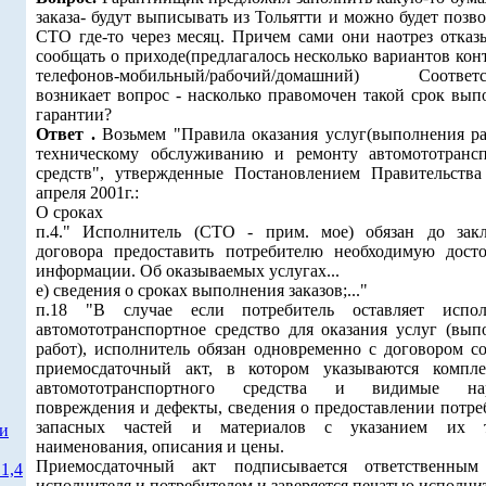
заказа- будут выписывать из Тольятти и можно будет позв
СТО где-то через месяц. Причем сами они наотрез отказ
сообщать о приходе(предлагалось несколько вариантов ко
телефонов-мобильный/рабочий/домашний) Соответс
возникает вопрос - насколько правомочен такой срок вып
гарантии?
Ответ .
Возьмем "Правила оказания услуг(выполнения ра
техническому обслуживанию и ремонту автомототранс
средств", утвержденные Постановлением Правительств
апреля 2001г.:
О сроках
п.4." Исполнитель (СТО - прим. мое) обязан до зак
договора предоставить потребителю необходимую дост
информации. Об оказываемых услугах...
е) сведения о сроках выполнения заказов;..."
п.18 "В случае если потребитель оставляет испо
автомототранспортное средство для оказания услуг (вып
работ), исполнитель обязан одновременно с договором со
приемосдаточный акт, в котором указываются компле
автомототранспортного средства и видимые на
повреждения и дефекты, сведения о предоставлении потре
запасных частей и материалов с указанием их т
ти
наименования, описания и цены.
Приемосдаточный акт подписывается ответственны
1,4
исполнителя и потребителем и заверяется печатью исполните