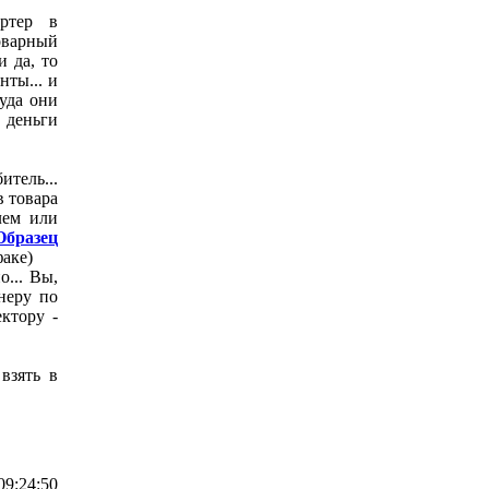
ртер в
оварный
и да, то
нты... и
куда они
 деньги
итель...
в товара
лем или
Образец
аке)
о... Вы,
неру по
ктору -
взять в
09:24:50