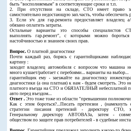
быть "восполняемым" в соответсвующие сроки и т.п.
2. При отсутствии на складе, СТО имеет право з
самостоятельно недостающую зап.часть, чтобы обеспечить 
3. Если з/ч для гар.ремонта предоставляет владелец 
обязано оплатить затраты.
Остальные варианты это способы специалистов С
выполнять гар.ремонт", с которыми можно бороться
настойчивостью и знанием своих прав.
Вопрос.
О платной диагностике
Почти каждый раз, борясь с гарантийщиками наблюда
картину :
заходит владелец автомобиля с вопросом что машина не
много кушает/работает с перебоями... варианты на выбор...
гарантийщик ему - заезжайте на диагностику инжектора
диагностики (а она платная) к нам - будем смотреть. Это н
платного въезда на СТО и ОБЯЗАТЕЛНЬЙ небесплатной 
авто перед въездом...
Ответ .
Это тоже тоже из области "превышении полномочи
Как с этим бороться?...Писать претензии , (намекнуть 
стратегии писания претензий - директору СТО, з
Генеральному директору АВТОВАЗа, затем - совме
обществом по защите прав потребителей - в судебные инста
Вопрос.
Гарантийщик предложил заполнить какую-то бума