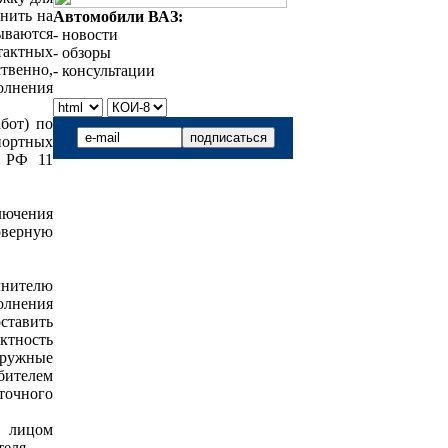
онить на
Автомобили ВАЗ:
ываются
- новости
нтактных
- обзоры
твенно,
- консультации
олнения
бот) по
портных
а РФ 11
лючения
оверную
лнителю
олнения
ставить
ктность
ружные
бителем
очного
м лицом
ля....