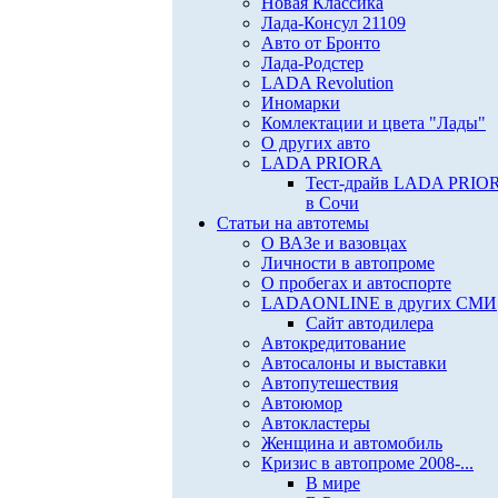
Новая Классика
Лада-Консул 21109
Авто от Бронто
Лада-Родстер
LADA Revolution
Иномарки
Комлектации и цвета "Лады"
О других авто
LADA PRIORA
Тест-драйв LADA PRIO
в Сочи
Статьи на автотемы
О ВАЗе и вазовцах
Личности в автопроме
О пробегах и автоспорте
LADAONLINE в других СМИ
Сайт автодилера
Автокредитование
Автосалоны и выставки
Автопутешествия
Автоюмор
Автокластеры
Женщина и автомобиль
Кризис в автопроме 2008-...
В мире