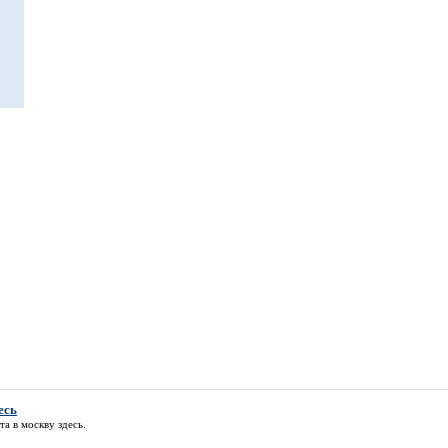
есь
та в москву здесь
.