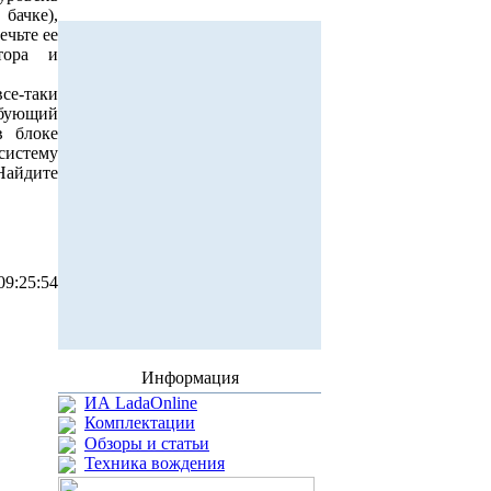
бачке),
ечьте ее
тора и
се-таки
бующий
в блоке
 систему
Найдите
09:25:54
Информация
ИА LadaOnline
Комплектации
Обзоры и статьи
Техника вождения