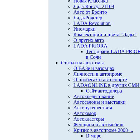
Новая Классика
Лада-Консул 21109
Авто от Бронто
Лада-Родстер
LADA Revolution
Иномарки
Комлектации и цвета "Лады"
О других авто
LADA PRIORA
Тест-драйв LADA PRIO
в Сочи
Статьи на автотемы
О ВАЗе и вазовцах
Личности в автопроме
О пробегах и автоспорте
LADAONLINE в других СМИ
Сайт автодилера
Автокредитование
Автосалоны и выставки
Автопутешествия
Автоюмор
Автокластеры
Женщина и автомобиль
Кризис в автопроме 2008-...
В мире