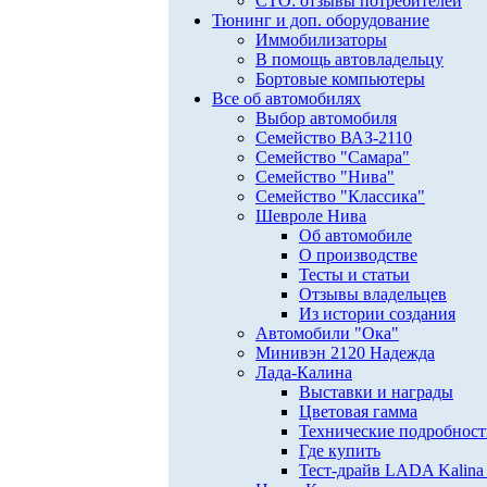
СТО: отзывы потребителей
Тюнинг и доп. оборудование
Иммобилизаторы
В помощь автовладельцу
Бортовые компьютеры
Все об автомобилях
Выбор автомобиля
Семейство ВАЗ-2110
Семейство "Самара"
Семейство "Нива"
Семейство "Классика"
Шевроле Нива
Об автомобиле
О производстве
Тесты и статьи
Отзывы владельцев
Из истории создания
Автомобили "Ока"
Минивэн 2120 Надежда
Лада-Калина
Выставки и награды
Цветовая гамма
Технические подробнос
Где купить
Тест-драйв LADA Kalina 