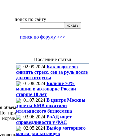
поиск по сайту
поиск по форуму >>>
Последние статьи
02.09.2024
Как водителю
снизить стресс, сев за руль после
долгого отпуска
01.08.2024
Больше 70%
машин в автопарке России
старше 10 лет
01.07.2024
В центре Москвы
трое на БМВ похитили
ся объем
итальянского бизнесмена
 Но при
03.06.2024
РоАД ищет
 норме.
справедливости у ФАС
02.05.2024
Выбор моторного
масла для китайцев
уровень