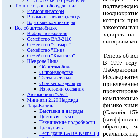
СТО: отзывы потребителей
подтвержд
Тюнинг и доп. оборудование
Иммобилизаторы
неоднократн
В помощь автовладельцу
которых при
Бортовые компьютеры
закоксовы
Все об автомобилях
Выбор автомобиля
задиров на 
Семейство ВАЗ-2110
синхронизато
Семейство "Самара"
Семейство "Нива"
Теперь об и
Семейство "Классика"
Шевроле Нива
В 1997 году
Об автомобиле
Лаборатор
О производстве
Исследоват
Тесты и статьи
привлечение
Отзывы владельцев
Из истории создания
проектиро
Автомобили "Ока"
комплексные
Минивэн 2120 Надежда
физико-хим
Лада-Калина
Выставки и награды
(Самойл 15W
Цветовая гамма
(коэффициен
Технические подробности
образцов, 
Где купить
реальных пар
Тест-драйв LADA Kalina 1,4