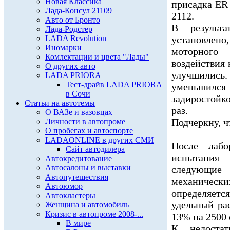
Новая Классика
присадка ER 
Лада-Консул 21109
2112.
Авто от Бронто
В результа
Лада-Родстер
LADA Revolution
установлено
Иномарки
моторного 
Комлектации и цвета "Лады"
воздействия 
О других авто
улучшились
LADA PRIORA
Тест-драйв LADA PRIORA
уменьшился
в Сочи
задиростойк
Статьи на автотемы
раз.
О ВАЗе и вазовцах
Подчеркну, ч
Личности в автопроме
О пробегах и автоспорте
LADAONLINE в других СМИ
После лабо
Сайт автодилера
испытания
Автокредитование
Автосалоны и выставки
следующие 
Автопутешествия
механическ
Автоюмор
определяет
Автокластеры
удельный ра
Женщина и автомобиль
Кризис в автопроме 2008-...
13% на 2500 
В мире
К недостат