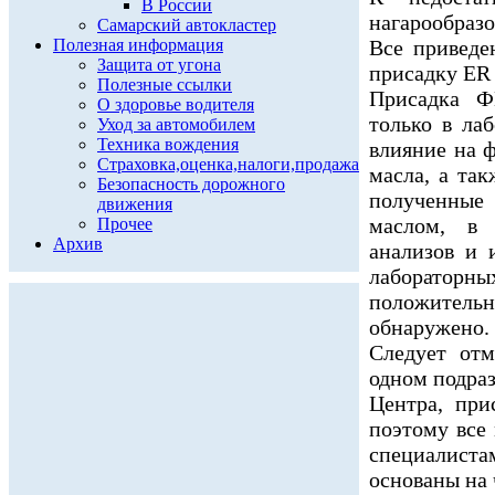
В России
нагарообраз
Самарский автокластер
Полезная информация
Все приведе
Защита от угона
присадку ER
Полезные ссылки
Присадка Ф
О здоровье водителя
только в лаб
Уход за автомобилем
Техника вождения
влияние на 
Страховка,оценка,налоги,продажа
масла, а так
Безопасность дорожного
полученные 
движения
маслом, в 
Прочее
Архив
анализов и 
лабораторн
положител
обнаружено.
Следует от
одном подраз
Центра, пр
поэтому все
специалиста
основаны на