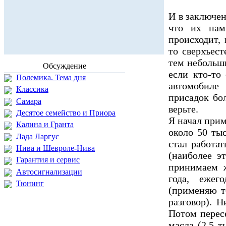
И в заключен
что их нам
происходит, 
то сверхъест
тем небольш
Обсуждение
если кто-то
Полемика. Тема дня
автомобиле
Классика
присадок бол
Самара
верьте.
Десятое семейство и Приора
Я начал прим
Калина и Гранта
около 50 ты
Лада Ларгус
стал работат
Нива и Шевроле-Нива
(наиболее э
Гарантия и сервис
принимаем ж
Автосигнализации
года, ежег
Тюнинг
(применяю т
разговор). 
Потом пересе
масла (2,5 т