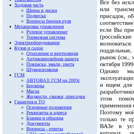
Все без иск
Ходовая часть
или трансм
Шины и диски
присадок, о
Подвеска
Вопросы биения руля
соответств
Механизмы управления
если Вы при
Рулевое управление
(российск
Тормозная система
Электрооборудование
волноватьс
Кузов и салон
поддельные,
Отопление и вентиляция
рынок (см., 
Антикоррозийная защита
октября 1999г
Покраска, эмали, цвета
Шумоизоляция
Однако мы
ГСМ
эксплуатаци
АВТОВАЗ: ГСМ на 2005г
и ищем для 
Бензины
разработчико
Масла
Жидкости, смазки, присадки
этом помоч
Гарантия и ТО
применения с
Основные положения
Поэтому мой
Реквизиты и адреса
Бланки и образцы
только те п
Документы
ВАЗе в уст
Вопросы - ответы
которых о