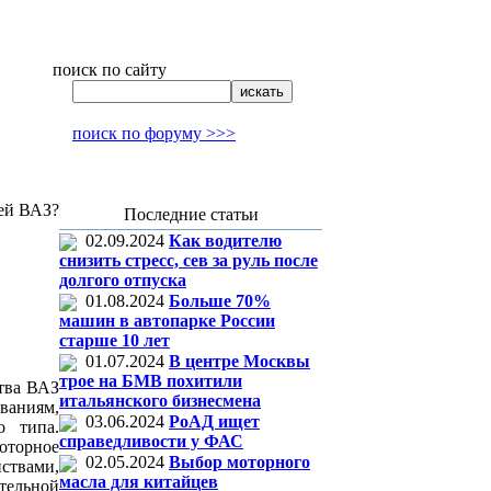
поиск по сайту
поиск по форуму >>>
ей ВАЗ?
Последние статьи
02.09.2024
Как водителю
снизить стресс, сев за руль после
долгого отпуска
01.08.2024
Больше 70%
машин в автопарке России
старше 10 лет
01.07.2024
В центре Москвы
трое на БМВ похитили
ства ВАЗ
итальянского бизнесмена
ваниям,
03.06.2024
РоАД ищет
о типа.
справедливости у ФАС
оторное
02.05.2024
Выбор моторного
ствами,
масла для китайцев
ительной