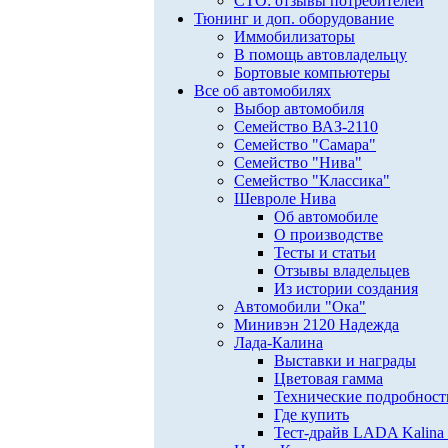
СТО: отзывы потребителей
Тюнинг и доп. оборудование
Иммобилизаторы
В помощь автовладельцу
Бортовые компьютеры
Все об автомобилях
Выбор автомобиля
Семейство ВАЗ-2110
Семейство "Самара"
Семейство "Нива"
Семейство "Классика"
Шевроле Нива
Об автомобиле
О производстве
Тесты и статьи
Отзывы владельцев
Из истории создания
Автомобили "Ока"
Минивэн 2120 Надежда
Лада-Калина
Выставки и награды
Цветовая гамма
Технические подробност
Где купить
Тест-драйв LADA Kalina 