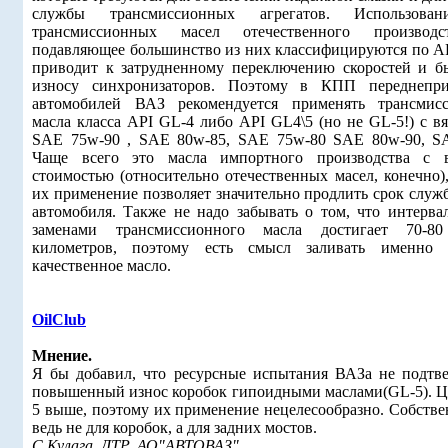
службы трансмиссионных агрегатов. Использова
трансмиссионных масел отечественного производс
подавляющее большинство из них классифицируются по AP
приводит к затрудненному переключению скоростей и б
износу синхронизаторов. Поэтому в КПП переднепр
автомобилей ВАЗ рекомендуется применять трансмис
масла класса API GL-4 либо API GL4\5 (но не GL-5!) с в
SAE 75w-90 , SAE 80w-85, SAE 75w-80 SAE 80w-90, S
Чаще всего это масла импортного производства с 
стоимостью (относительно отечественных масел, конечно)
их применение позволяет значительно продлить срок слу
автомобиля. Также не надо забывать о том, что интерва
заменами трансмиссионного масла достигает 70-8
километров, поэтому есть смысл заливать именно 
качественное масло.
OilClub
Мнение.
Я бы добавил, что ресурсные испытания ВАЗа не подтв
повышенный износ коробок гипоидными маслами(GL-5). Ц
5 выше, поэтому их применение нецелесообразно. Собств
ведь не для коробок, а для задних мостов.
С.Кулага. ДТР, АО"АВТОВАЗ"