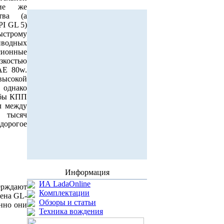
ние же
тва (а
I GL 5)
ыстрому
иводных
сионные
язкостью
AE 80w.
высокой
, однако
жбы КПП
л между
0 тысяч
дорогое
Информация
ИА LadaOnline
ерждают
Комплектации
ена GL-
Обзоры и статьи
енно они
Техника вождения