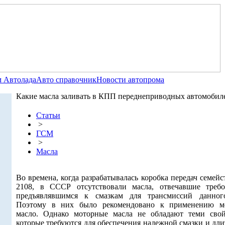
 Автолада
Авто справочник
Новости автопрома
Какие масла заливать в КПП переднеприводных автомобил
Статьи
>
ГСМ
>
Масла
Во времена, когда разрабатывалась коробка передач семей
2108, в СССР отсутствовали масла, отвечавшие требо
предъявлявшимся к смазкам для трансмиссий данног
Поэтому в них было рекомендовано к применению м
масло. Однако моторные масла не обладают теми свой
которые требуются для обеспечения надежной смазки и дл