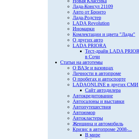
Новая Классика
Лада-Консул 21109
Авто от Бронто
Лада-Родстер
LADA Revolution
Иномарки
Комлектации и цвета "Лады"
О других авто
LADA PRIORA
Тест-драйв LADA PRIO
в Сочи
Статьи на автотемы
О ВАЗе и вазовцах
Личности в автопроме
О пробегах и автоспорте
LADAONLINE в других СМИ
Сайт автодилера
Автокредитование
Автосалоны и выставки
Автопутешествия
Автоюмор
Автокластеры
Женщина и автомобиль
Кризис в автопроме 2008-...
В мире