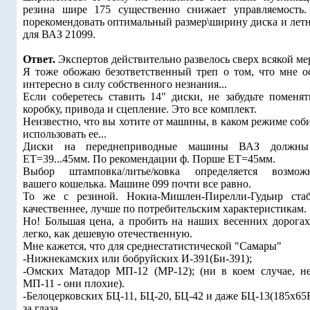
резина шире 175 существенно снижает управляемость
порекомендовать оптимальный размер\ширину диска и лет
для ВАЗ 21099.
Ответ.
Экспертов действительно развелось сверх всякой ме
Я тоже обожаю безответственный треп о том, что мне о
интересно в силу собственного незнания...
Если соберетесь ставить 14" диски, не забудьте поменят
коробку, привода и сцепление. Это все комплект.
Неизвестно, что вы хотите от машины, в каком режиме соб
использовать ее...
Диски на переднеприводные машины ВАЗ должны
ET=39...45мм. По рекомендации ф. Порше ET=45мм.
Выбор штамповка/литье/ковка определяется возмож
вашего кошелька. Машине 099 почти все равно.
То же с резиной. Нокиа-Мишлен-Пирелли-Гудьир стаб
качественнее, лучше по потребительским характеристикам.
Но! Большая цена, а пробить на наших весенних дорогах
легко, как дешевую отечественную.
Мне кажется, что для среднестатистической "Самары"
-Нижнекамских или бобруйских И-391(Би-391);
-Омских Матадор МП-12 (MP-12); (ни в коем случае, н
МП-11 - они плохие).
-Белоцерковских БЦ-11, БЦ-20, БЦ-42 и даже БЦ-13(185х65
за глаза.