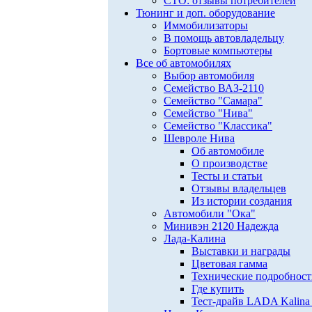
СТО: отзывы потребителей
Тюнинг и доп. оборудование
Иммобилизаторы
В помощь автовладельцу
Бортовые компьютеры
Все об автомобилях
Выбор автомобиля
Семейство ВАЗ-2110
Семейство "Самара"
Семейство "Нива"
Семейство "Классика"
Шевроле Нива
Об автомобиле
О производстве
Тесты и статьи
Отзывы владельцев
Из истории создания
Автомобили "Ока"
Минивэн 2120 Надежда
Лада-Калина
Выставки и награды
Цветовая гамма
Технические подробнос
Где купить
Тест-драйв LADA Kalina 