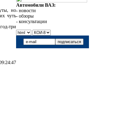
Автомобили ВАЗ:
уты, но
- новости
их чуть
- обзоры
- консультации
год-три
09:24:47