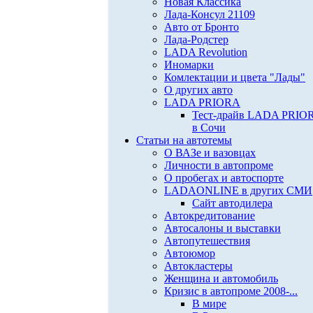
Новая Классика
Лада-Консул 21109
Авто от Бронто
Лада-Родстер
LADA Revolution
Иномарки
Комлектации и цвета "Лады"
О других авто
LADA PRIORA
Тест-драйв LADA PRIO
в Сочи
Статьи на автотемы
О ВАЗе и вазовцах
Личности в автопроме
О пробегах и автоспорте
LADAONLINE в других СМИ
Сайт автодилера
Автокредитование
Автосалоны и выставки
Автопутешествия
Автоюмор
Автокластеры
Женщина и автомобиль
Кризис в автопроме 2008-...
В мире