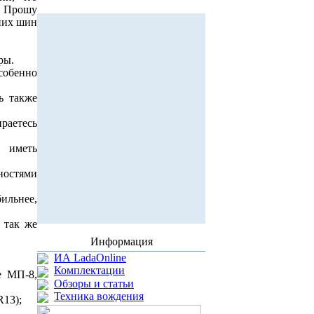
. Прошу
них шин
ры.
собенно
ь также
ираетесь
 иметь
ностями
ильнее,
 так же
Информация
ИА LadaOnline
Комплектации
е МП-8,
Обзоры и статьи
Техника вождения
R13);