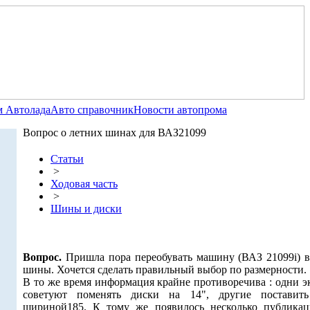
 Автолада
Авто справочник
Новости автопрома
Вопрос о летних шинах для ВАЗ21099
Статьи
>
Ходовая часть
>
Шины и диски
Вопрос.
Пришла пора переобувать машину (ВАЗ 21099i) в
шины. Хочется сделать правильный выбор по размерности.
В то же время информация крайне противоречива : одни э
советуют поменять диски на 14", другие постави
шириной185. К тому же появилось несколько публикац