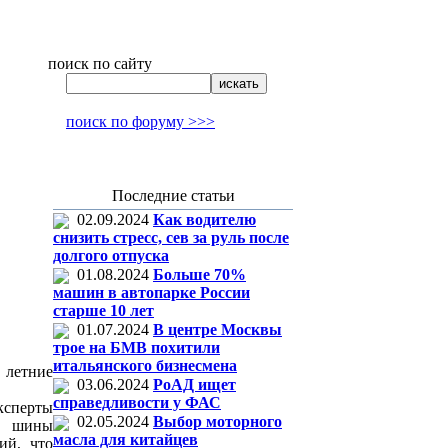
поиск по сайту
поиск по форуму >>>
Последние статьи
02.09.2024
Как водителю
снизить стресс, сев за руль после
долгого отпуска
01.08.2024
Больше 70%
машин в автопарке России
старше 10 лет
01.07.2024
В центре Москвы
трое на БМВ похитили
итальянского бизнесмена
 летние
03.06.2024
РоАД ищет
справедливости у ФАС
ксперты
02.05.2024
Выбор моторного
ть шины
масла для китайцев
ий, что