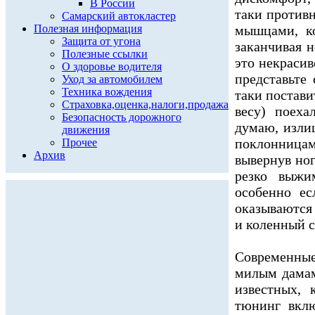
В России
таки против
Самарский автокластер
Полезная информация
мышцами, ко
Защита от угона
заканчивая н
Полезные ссылки
это некрасив
О здоровье водителя
представьте
Уход за автомобилем
Техника вождения
таки постави
Страховка,оценка,налоги,продажа
весу) поеха
Безопасность дорожного
думаю, изли
движения
поклонницам 
Прочее
Архив
вывернув ног
резко выжи
особенно ес
оказываются 
и коленный 
Современны
милым дамам
известных,
тюнинг вклю