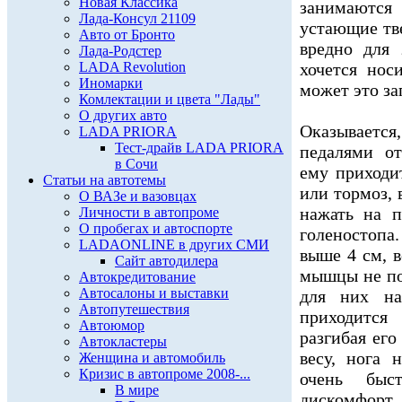
Новая Классика
занимаются
Лада-Консул 21109
устающие тв
Авто от Бронто
вредно для 
Лада-Родстер
LADA Revolution
хочется но
Иномарки
может это за
Комлектации и цвета "Лады"
О других авто
Оказывается
LADA PRIORA
Тест-драйв LADA PRIORA
педалями от
в Сочи
ему приходи
Статьи на автотемы
или тормоз,
О ВАЗе и вазовцах
нажать на п
Личности в автопроме
О пробегах и автоспорте
голеностопа.
LADAONLINE в других СМИ
выше 4 см, в
Сайт автодилера
мышцы не по
Автокредитование
Автосалоны и выставки
для них на
Автопутешествия
приходитс
Автоюмор
разгибая его
Автокластеры
весу, нога 
Женщина и автомобиль
Кризис в автопроме 2008-...
очень быс
В мире
дискомфорт,