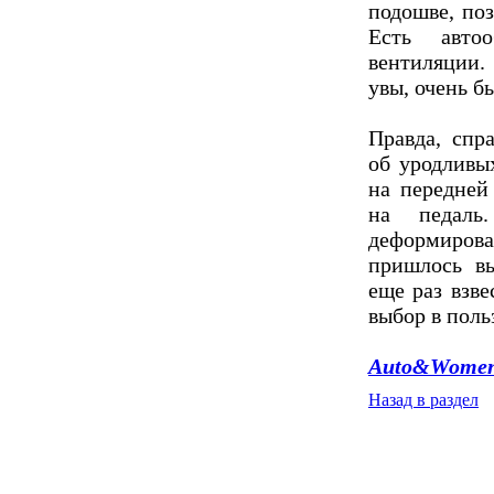
подошве, по
Есть авто
вентиляции.
увы, очень б
Правда, спр
об уродливы
на передней
на педал
деформирован
пришлось в
еще раз взве
выбор в поль
Auto&Wome
Назад в раздел