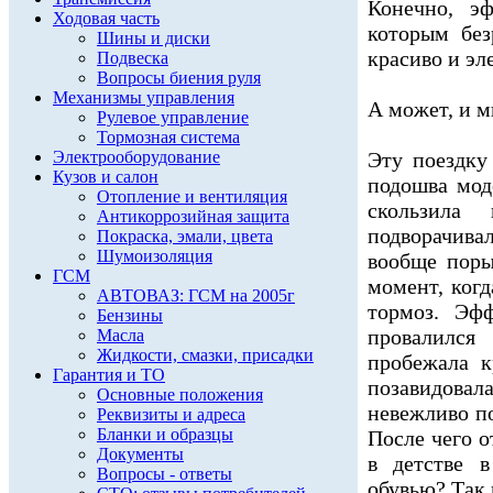
Конечно, э
Ходовая часть
которым без
Шины и диски
красиво и эл
Подвеска
Вопросы биения руля
Механизмы управления
А может, и м
Рулевое управление
Тормозная система
Электрооборудование
Эту поездку 
Кузов и салон
подошва мод
Отопление и вентиляция
скользила
Антикоррозийная защита
подворачивал
Покраска, эмали, цвета
Шумоизоляция
вообще поры
ГСМ
момент, ког
АВТОВАЗ: ГСМ на 2005г
тормоз. Эф
Бензины
провалился
Масла
Жидкости, смазки, присадки
пробежала к
Гарантия и ТО
позавидова
Основные положения
невежливо по
Реквизиты и адреса
Бланки и образцы
После чего 
Документы
в детстве 
Вопросы - ответы
обувью? Так 