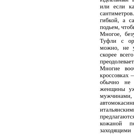
или если к
сантиметро
гибкой, а с
подьем, чтоб
Многое, без
Туфли с ор
можно, не 
скорее всег
преодолевае
Многие воо
кроссовках 
обычно не 
женщины уж
мужчинами
автомокасин
итальянски
предлагают
кожаной п
заходящими