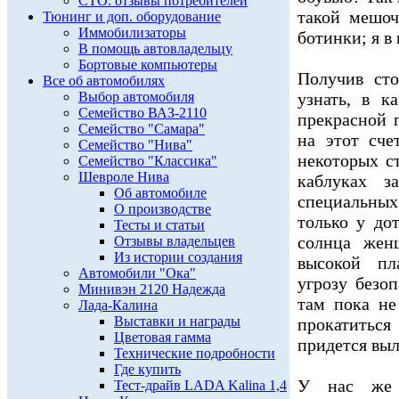
СТО: отзывы потребителей
такой мешоч
Тюнинг и доп. оборудование
Иммобилизаторы
ботинки; я в
В помощь автовладельцу
Бортовые компьютеры
Получив сто
Все об автомобилях
Выбор автомобиля
узнать, в к
Семейство ВАЗ-2110
прекрасной 
Семейство "Самара"
на этот сче
Семейство "Нива"
некоторых с
Семейство "Классика"
Шевроле Нива
каблуках з
Об автомобиле
специальных
О производстве
только у до
Тесты и статьи
солнца жен
Отзывы владельцев
Из истории создания
высокой пл
Автомобили "Ока"
угрозу безо
Минивэн 2120 Надежда
там пока не
Лада-Калина
Выставки и награды
прокатить
Цветовая гамма
придется выл
Технические подробности
Где купить
У нас же "
Тест-драйв LADA Kalina 1,4