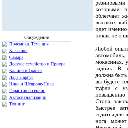
резиновым
которыми п
облегчает ж
высоких каб
идет именно
никак не о ш
Обсуждение
Полемика. Тема дня
Любой опытн
Классика
автомобиль
Самара
мокасинах, 
Десятое семейство и Приора
задник. В 
Калина и Гранта
должна быть 
Лада Ларгус
вы будете п
Нива и Шевроле-Нива
туфли с уз
Гарантия и сервис
повышению 
Автосигнализации
Стопа, зако
Тюнинг
быстрее зат
годится для
нога может
Идеальный 