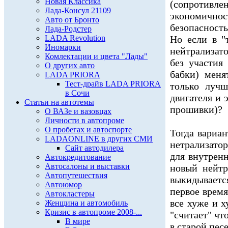
Новая Классика
(сопротивлен
Лада-Консул 21109
экономичност
Авто от Бронто
безопасность
Лада-Родстер
LADA Revolution
Но если в "
Иномарки
нейтрализат
Комлектации и цвета "Лады"
без участия
О других авто
бабки) меня
LADA PRIORA
Тест-драйв LADA PRIORA
только луч
в Сочи
двигателя и 
Статьи на автотемы
прошивки)?
О ВАЗе и вазовцах
Личности в автопроме
О пробегах и автоспорте
Тогда вариа
LADAONLINE в других СМИ
нетрализато
Сайт автодилера
для внутренн
Автокредитование
Автосалоны и выставки
новый нейтр
Автопутешествия
выкидываетс
Автоюмор
первое время
Автокластеры
все хуже и х
Женщина и автомобиль
Кризис в автопроме 2008-...
"считает" чт
В мире
в старой пес