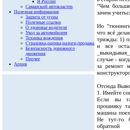
В России
"Чем больше
Самарский автокластер
Полезная информация
зачем учитьс
Защита от угона
Полезные ссылки
Но "тюнинги
О здоровье водителя
что всё дела
Уход за автомобилем
Техника вождения
трижды: 1) п
Страховка,оценка,налоги,продажа
и все оста
Безопасность дорожного
_выкидывая
движения
случае - когд
Прочее
Архив
за ремонт м
конструкторо
Отсюда Выво
1. Имейте со
Если вы т
прошивку та
машина поех
Не тут-то 
обратной 