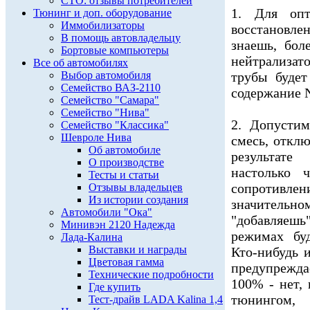
СТО: отзывы потребителей
1. Для оп
Тюнинг и доп. оборудование
Иммобилизаторы
восстановле
В помощь автовладельцу
знаешь, бол
Бортовые компьютеры
нейтрализат
Все об автомобилях
Выбор автомобиля
трубы буде
Семейство ВАЗ-2110
содержание N
Семейство "Самара"
Семейство "Нива"
2. Допусти
Семейство "Классика"
Шевроле Нива
смесь, откл
Об автомобиле
результате
О производстве
настолько 
Тесты и статьи
сопротивлен
Отзывы владельцев
Из истории создания
значитель
Автомобили "Ока"
"добавляеш
Минивэн 2120 Надежда
режимах буд
Лада-Калина
Выставки и награды
Кто-нибудь 
Цветовая гамма
предупрежда
Технические подробности
100% - нет, 
Где купить
тюнингом,
Тест-драйв LADA Kalina 1,4