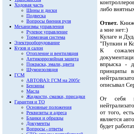
контроллеро
Ходовая часть
либо внятных
Шины и диски
Подвеска
Вопросы биения руля
Ответ.
Книжк
Механизмы управления
а мне нет:)
Рулевое управление
Кулаге и Дуд
Тормозная система
Электрооборудование
"Пупкин и Ко
Кузов и салон
К сожален
Отопление и вентиляция
документац
Антикоррозийная защита
впрыска - 
Покраска, эмали, цвета
Шумоизоляция
принципы в
ГСМ
нейтрализато
АВТОВАЗ: ГСМ на 2005г
описывал Сер
Бензины
Масла
Жидкости, смазки, присадки
От себя м
Гарантия и ТО
нейтрализато
Основные положения
от того, ест
Реквизиты и адреса
Бланки и образцы
является авт
Документы
будет работа
Вопросы - ответы