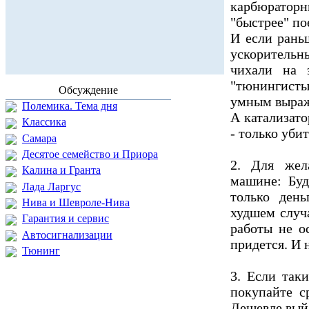
карбюраторн
"быстрее" по
И если рань
ускоритель
чихали на 
"тюнингисты
Обсуждение
умным выраж
Полемика. Тема дня
А катализато
Классика
- только убит
Самара
Десятое семейство и Приора
2. Для жел
Калина и Гранта
машине: Буд
Лада Ларгус
только ден
Нива и Шевроле-Нива
худшем случ
Гарантия и сервис
работы не о
Автосигнализации
придется. И 
Тюнинг
3. Если так
покупайте с
Дешевле выйд