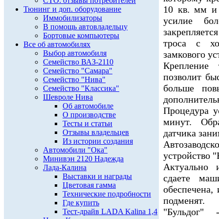
СТО: отзывы потребителей
10 кв. мм и
Тюнинг и доп. оборудование
Иммобилизаторы
усилие бо
В помощь автовладельцу
закрепляет
Бортовые компьютеры
троса с х
Все об автомобилях
Выбор автомобиля
замкового ус
Семейство ВАЗ-2110
Крепление 
Семейство "Самара"
позволит бы
Семейство "Нива"
больше пов
Семейство "Классика"
Шевроле Нива
дополнительн
Об автомобиле
Процедура у
О производстве
минут. Обр
Тесты и статьи
датчика зани
Отзывы владельцев
Из истории создания
Автозаводс
Автомобили "Ока"
устройство 
Минивэн 2120 Надежда
Актуально 
Лада-Калина
Выставки и награды
сдаете маш
Цветовая гамма
обеспечена,
Технические подробности
подменят.
Где купить
"Бульдог" 
Тест-драйв LADA Kalina 1,4