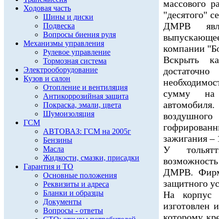
массового р
Ходовая часть
"десятого" 
Шины и диски
ДМРВ явля
Подвеска
Вопросы биения руля
выпускающ
Механизмы управления
компании "Б
Рулевое управление
Вскрыть к
Тормозная система
Электрооборудование
достаточно
Кузов и салон
необходимо
Отопление и вентиляция
сумму на 
Антикоррозийная защита
автомобиля
Покраска, эмали, цвета
Шумоизоляция
воздушног
ГСМ
гофрирован
АВТОВАЗ: ГСМ на 2005г
зажигания – 
Бензины
У тольятт
Масла
Жидкости, смазки, присадки
возможност
Гарантия и ТО
ДМРВ. Фирм
Основные положения
защитного ус
Реквизиты и адреса
Бланки и образцы
На корпус 
Документы
изготовлен и
Вопросы - ответы
которому кр