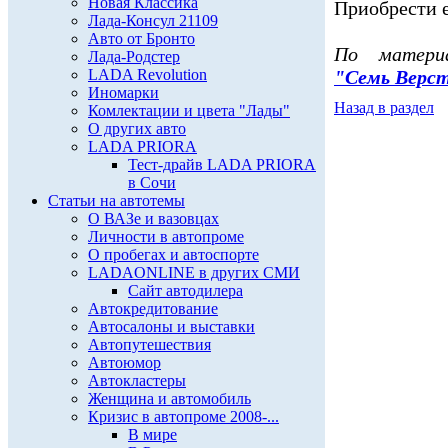
Новая Классика
Приобрести 
Лада-Консул 21109
Авто от Бронто
По материа
Лада-Родстер
LADA Revolution
"Семь Верс
Иномарки
Назад в раздел
Комлектации и цвета "Лады"
О других авто
LADA PRIORA
Тест-драйв LADA PRIORA
в Сочи
Статьи на автотемы
О ВАЗе и вазовцах
Личности в автопроме
О пробегах и автоспорте
LADAONLINE в других СМИ
Сайт автодилера
Автокредитование
Автосалоны и выставки
Автопутешествия
Автоюмор
Автокластеры
Женщина и автомобиль
Кризис в автопроме 2008-...
В мире