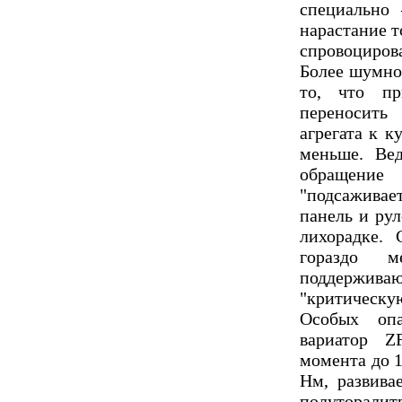
специально
нарастание т
спровоцирова
Более шумно
то, что пр
переносить
агрегата к к
меньше. Вед
обращение
"подсажива
панель и рул
лихорадке.
гораздо м
поддерживаю
"критическую
Особых оп
вариатор Z
момента до 1
Нм, развива
полуторалит