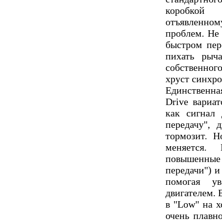
коробкой
отъявленном
проблем. Не
быстром пер
пихать рыч
собственног
хруст синхро
Единственна
Drive вариа
как сигнал
передачу", 
тормозит. 
меняется.
повышенные 
передачи") и
помогая ув
двигателем. 
в "Low" на х
очень плавн