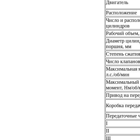
Двигатель
Расположение
Число и распо
цилиндров
Рабочий объем,
Диаметр цилин
поршня, мм
Степень сжатия
Число клапано
Максимальная 
л.с./об/мин
Максимальный
момент, Нм/об/
Привод на пере
Коробка переда
Передаточные 
I
II
III