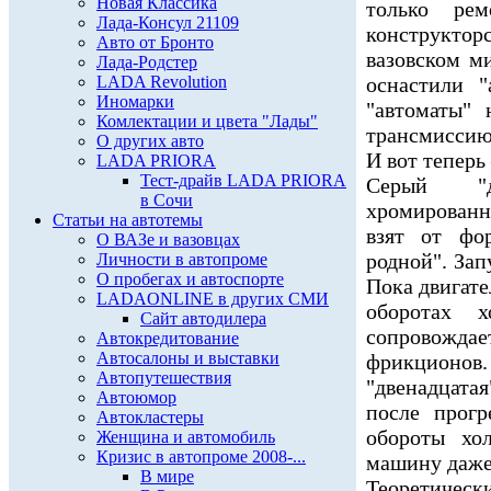
Новая Классика
только ре
Лада-Консул 21109
конструктор
Авто от Бронто
вазовском м
Лада-Родстер
LADA Revolution
оснастили "
Иномарки
"автоматы" 
Комлектации и цвета "Лады"
трансмиссию 
О других авто
И вот теперь
LADA PRIORA
Тест-драйв LADA PRIORA
Серый "д
в Сочи
хромированн
Статьи на автотемы
взят от фо
О ВАЗе и вазовцах
родной". Зап
Личности в автопроме
О пробегах и автоспорте
Пока двигате
LADAONLINE в других СМИ
оборотах х
Сайт автодилера
сопровождае
Автокредитование
Автосалоны и выставки
фрикционо
Автопутешествия
"двенадцатая
Автоюмор
после прог
Автокластеры
обороты хо
Женщина и автомобиль
Кризис в автопроме 2008-...
машину даже
В мире
Теоретичес