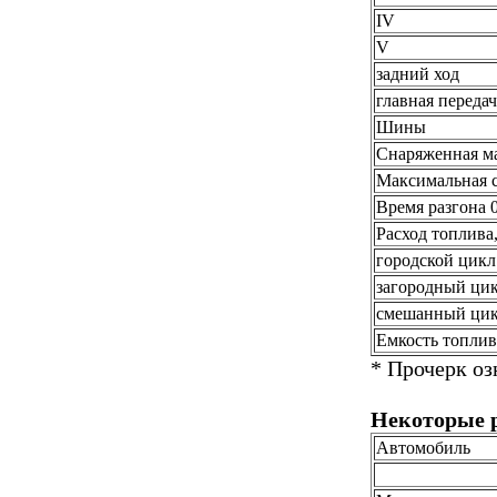
IV
V
задний ход
главная передач
Шины
Снаряженная ма
Максимальная с
Время разгона 
Расход топлива,
городской цикл
загородный ци
смешанный ци
Емкость топлив
* Прочерк оз
Некоторые 
Автомобиль