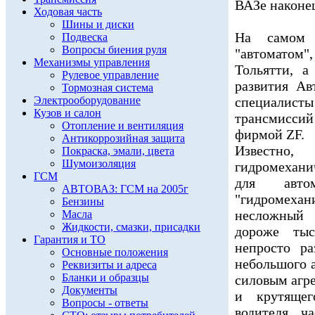
ВАЗе наконец
Ходовая часть
Шины и диски
На самом 
Подвеска
Вопросы биения руля
"автоматом"
Механизмы управления
Тольятти, 
Рулевое управление
развития А
Тормозная система
Электрооборудование
специалист
Кузов и салон
трансмисси
Отопление и вентиляция
фирмой ZF.
Антикоррозийная защита
Известно,
Покраска, эмали, цвета
Шумоизоляция
гидромехани
ГСМ
для автом
АВТОВАЗ: ГСМ на 2005г
"гидромех
Бензины
несложный 
Масла
Жидкости, смазки, присадки
дороже тыс
Гарантия и ТО
непросто ра
Основные положения
небольшого 
Реквизиты и адреса
Бланки и образцы
силовым агр
Документы
и крутящег
Вопросы - ответы
водителя ч