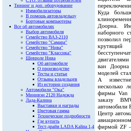
СТО: отзывы потребителей
переключени
Тюнинг и доп. оборудование
Иммобилизаторы
Куда больш
В помощь автовладельцу
клиноременн
Бортовые компьютеры
Доорна. Им
Все об автомобилях
Выбор автомобиля
наборного с
Семейство ВАЗ-2110
позволил пе
Семейство "Самара"
крутящий 
Семейство "Нива"
бесступенч
Семейство "Классика"
Шевроле Нива
двигателями
Об автомобиле
ван Доорна
О производстве
моделей ста
Тесты и статьи
А известн
Отзывы владельцев
Из истории создания
несколько л
Автомобили "Ока"
фирмы Van 
Минивэн 2120 Надежда
заказу BM
Лада-Калина
Выставки и награды
автомобили R
Цветовая гамма
Центр автом
Технические подробности
авиационно
Где купить
фирмой ZF 
Тест-драйв LADA Kalina 1,4