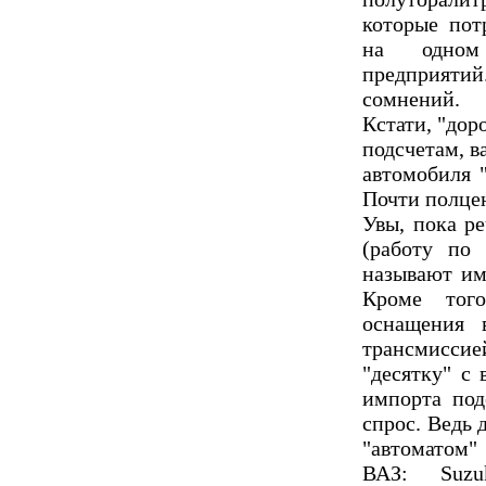
которые пот
на одном
предприяти
сомнений.
Кстати, "дор
подсчетам, в
автомобиля "
Почти полце
Увы, пока р
(работу по
называют им
Кроме тог
оснащения в
трансмиссие
"десятку" с
импорта по
спрос. Ведь
"автоматом"
ВАЗ: Suzu