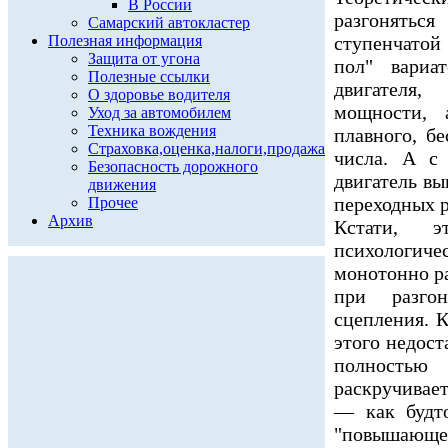
В России
разгонять
Самарский автокластер
Полезная информация
ступенчатой
Защита от угона
пол" вариа
Полезные ссылки
двигателя
О здоровье водителя
мощности, 
Уход за автомобилем
Техника вождения
плавного, б
Страховка,оценка,налоги,продажа
числа. А с
Безопасность дорожного
двигатель в
движения
переходных р
Прочее
Архив
Кстати, 
психологич
монотонно р
при разго
сцепления. 
этого недост
полностью
раскручивае
— как будто
"повышающе