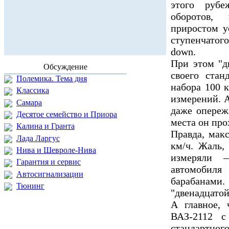
этого рубе
оборотов,
приростом у
ступенчато
down.
При этом "д
Обсуждение
своего стан
Полемика. Тема дня
набора 100 
Классика
измерений. 
Самара
даже опереж
Десятое семейство и Приора
места он про
Калина и Гранта
Правда, мак
Лада Ларгус
км/ч. Жаль,
Нива и Шевроле-Нива
измеряли 
Гарантия и сервис
автомобиля
Автосигнализации
барабанами.
Тюнинг
"двенадцатой
А главное, 
ВАЗ-2112 с
стандартног