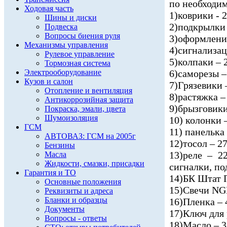
по необходим
Ходовая часть
1)коврики - 
Шины и диски
2)подкрылки 
Подвеска
Вопросы биения руля
3)оформлени
Механизмы управления
4)сигнализац
Рулевое управление
5)колпаки – 
Тормозная система
Электрооборудование
6)саморезы –
Кузов и салон
7)Грязевики 
Отопление и вентиляция
8)растяжка –
Антикоррозийная защита
9)брызговики
Покраска, эмали, цвета
Шумоизоляция
10) колонки 
ГСМ
11) панелька
АВТОВАЗ: ГСМ на 2005г
12)тосол – 2
Бензины
13)реле – 2
Масла
Жидкости, смазки, присадки
сигналки, по
Гарантия и ТО
14)БК Штат 
Основные положения
15)Свечи NG
Реквизиты и адреса
Бланки и образцы
16)Пленка – 
Документы
17)Ключ для 
Вопросы - ответы
18)Масло – 