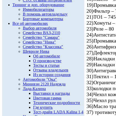
СТО: отзывы потребителей
19)Промывка
Тюнинг и доп. оборудование
Иммобилизаторы
20)Фильтр –
В помощь автовладельцу
21)ТО1 – 745
Бортовые компьютеры
22)Хомуты –
Все об автомобилях
Выбор автомобиля
23)Реле – 80
Семейство ВАЗ-2110
24)Антистати
Семейство "Самара"
25)Промывка 
Семейство "Нива"
26)Антифриз
Семейство "Классика"
Шевроле Нива
27)Дефлекто
Об автомобиле
28)Накладки 
О производстве
29)Накладки 
Тесты и статьи
30)Антиграви
Отзывы владельцев
Из истории создания
31)Тектил – 
Автомобили "Ока"
32)Ограничит
Минивэн 2120 Надежда
33)колодки п
Лада-Калина
Выставки и награды
34)Чехол кож
Цветовая гамма
35)Чехол рул
Технические подробности
36)Масло тр
Где купить
37) тротивот
Тест-драйв LADA Kalina 1,4