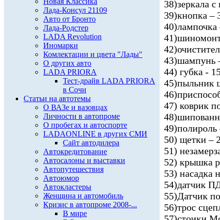
Новая Классика
38)зеркала с
Лада-Консул 21109
39)кнопка – 
Авто от Бронто
40)лампочка
Лада-Родстер
LADA Revolution
41)шиномонт
Иномарки
42)очистител
Комлектации и цвета "Лады"
43)шампунь 
О других авто
44) губка - 1
LADA PRIORA
Тест-драйв LADA PRIORA
45)пыльник ш
в Сочи
46)приспособ
Статьи на автотемы
47) коврик п
О ВАЗе и вазовцах
48)шипованн
Личности в автопроме
О пробегах и автоспорте
49)полироль 
LADAONLINE в других СМИ
50) щетки – 
Сайт автодилера
51) незамерз
Автокредитование
Автосалоны и выставки
52) крышка р
Автопутешествия
53) насадка 
Автоюмор
54)датчик ПД
Автокластеры
55)Датчик по
Женщина и автомобиль
Кризис в автопроме 2008-...
56)трос сцеп
В мире
57)стоики Мо