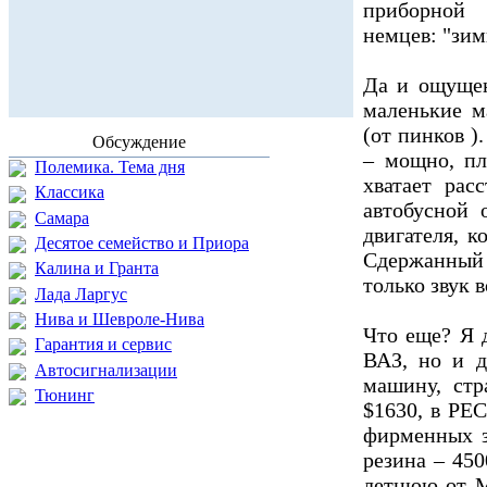
приборной 
немцев: "зим
Да и ощущен
маленькие 
(от пинков )
Обсуждение
– мощно, пл
Полемика. Тема дня
хватает рас
Классика
автобусной 
Самара
двигателя, к
Десятое семейство и Приора
Сдержанный 
Калина и Гранта
только звук 
Лада Ларгус
Нива и Шевроле-Нива
Что еще? Я 
Гарантия и сервис
ВАЗ, но и д
Автосигнализации
машину, ст
Тюнинг
$1630, в РЕ
фирменных з
резина – 450
летнюю от M