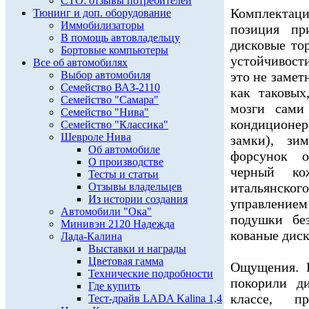
СТО: отзывы потребителей
Комплектаци
Тюнинг и доп. оборудование
Иммобилизаторы
позиция пр
В помощь автовладельцу
дисковые тор
Бортовые компьютеры
устойчивости
Все об автомобилях
Выбор автомобиля
это не замет
Семейство ВАЗ-2110
как таковых
Семейство "Самара"
мозги сами
Семейство "Нива"
кондиционер
Семейство "Классика"
Шевроле Нива
замки), зи
Об автомобиле
форсунок о
О производстве
черный ко
Тесты и статьи
итальянск
Отзывы владельцев
Из истории создания
управление
Автомобили "Ока"
подушки бе
Минивэн 2120 Надежда
кованые диск
Лада-Калина
Выставки и награды
Цветовая гамма
Ощущения. К
Технические подробности
покорили д
Где купить
классе, п
Тест-драйв LADA Kalina 1,4