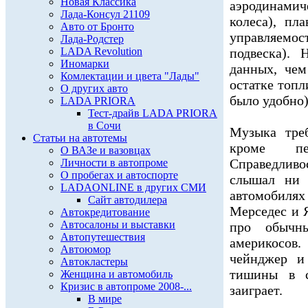
Новая Классика
аэродинамич
Лада-Консул 21109
колеса), пл
Авто от Бронто
управляем
Лада-Родстер
LADA Revolution
подвеска).
Иномарки
данных, чем
Комлектации и цвета "Лады"
остатке топл
О других авто
было удобно)
LADA PRIORA
Тест-драйв LADA PRIORA
в Сочи
Музыка треб
Статьи на автотемы
кроме пер
О ВАЗе и вазовцах
Справедливо
Личности в автопроме
О пробегах и автоспорте
слышал ни 
LADAONLINE в других СМИ
автомобилях
Сайт автодилера
Мерседес и 
Автокредитование
Автосалоны и выставки
про обычн
Автопутешествия
америкосов
Автоюмор
чейнджер и
Автокластеры
тишины в с
Женщина и автомобиль
Кризис в автопроме 2008-...
заиграет.
В мире