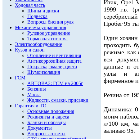
Итак, Opel 
Ходовая часть
1999 г.в. (
Шины и диски
серебристый
Подвеска
Вопросы биения руля
Пробег 95 ты
Механизмы управления
Рулевое управление
Один хозяин
Тормозная система
Электрооборудование
проходить б
Кузов и салон
режиме, как 
Отопление и вентиляция
вся докуме
Антикоррозийная защита
данные и от
Покраска, эмали, цвета
Шумоизоляция
узлы и аг
ГСМ
фирменное и 
АВТОВАЗ: ГСМ на 2005г
Бензины
Резина от 195
Масла
Жидкости, смазки, присадки
Гарантия и ТО
Динамика: 0 
Основные положения
моим наблюде
Реквизиты и адреса
Бланки и образцы
л/100 км, ч
Документы
заливаю 95.
Вопросы - ответы