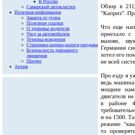
В России
Обзор в 21
Самарский автокластер
Полезная информация
"Каприз". Пр
Защита от угона
Полезные ссылки
Что еще напр
О здоровье водителя
приехало с 
Уход за автомобилем
Техника вождения
вызове, зв
Страховка,оценка,налоги,продажа
Германии си
Безопасность дорожного
хотел его п
движения
не всей сист
Прочее
Архив
Про езду я у
ведь машина 
мощнее нам
двигателя не
в районе 4
требовательн
и на 1500. Т
режиме "ква
то проверят