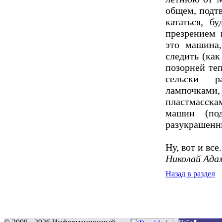
общем, подт
кататься, б
презрением 
это машина,
следить (как
позорней те
сельски р
лампочками,
пластмасска
машин (по
разукрашенны
Ну, вот и все
Николай Адам
Назад в раздел