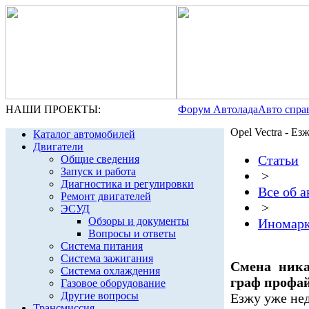
НАШИ ПРОЕКТЫ:
Форум Автолада
Авто спра
Opel Vectra - Е
Каталог автомобилей
Двигатели
Статьи
Общие сведения
Запуск и работа
>
Диагностика и регулировки
Все об 
Ремонт двигателей
>
ЭСУД
Обзоры и документы
Иномар
Вопросы и ответы
Система питания
Система зажигания
Смена ника
Система охлаждения
граф профа
Газовое оборудование
Другие вопросы
Езжу уже нед
Трансмиссия