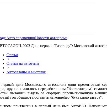
лада
Авто справочник
Новости автопрома
ВТОСАЛОН-2003 День первый "Газета.ру": Московский автосал
Статьи
>
Статьи на автотемы
>
Автосалоны и выставки
 первый день Московского автосалона одни презентовали сед
вро, другие хвалились переработанным "бестселлером" семилет
ретьи пытались выдать за сюрприз переименованную машин
ервый год обещают поставить на конвейер "буквально завтра".
ентром притяжения в первый день был АвтоВАЗ. Наконец-т