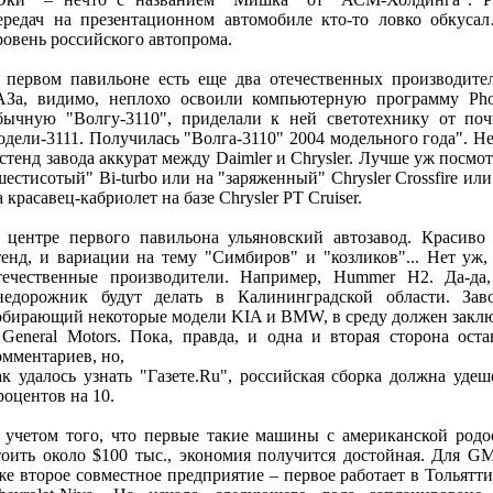
ередач на презентационном автомобиле кто-то ловко обкус
ровень российского автопрома.
 первом павильоне есть еще два отечественных производите
АЗа, видимо, неплохо освоили компьютерную программу Pho
бычную "Волгу-3110", приделали к ней светотехнику от по
одели-3111. Получилась "Волга-3110" 2004 модельного года". Н
 стенд завода аккурат между Daimler и Chrysler. Лучше уж посмо
шестисотый" Bi-turbo или на "заряженный" Chrysler Crossfire ил
а красавец-кабриолет на базе Chrysler PT Cruiser.
 центре первого павильона ульяновский автозавод. Красив
тенд, и вариации на тему "Симбиров" и "козликов"... Нет уж,
течественные производители. Например, Hummer H2. Да-да
недорожник будут делать в Калининградской области. Зав
обирающий некоторые модели KIA и BMW, в среду должен заклю
 General Motors. Пока, правда, и одна и вторая сторона оста
омментариев, но,
ак удалось узнать "Газете.Ru", российская сборка должна уде
роцентов на 10.
 учетом того, что первые такие машины с американской родо
тоить около $100 тыс., экономия получится достойная. Для GM
же второе совместное предприятие – первое работает в Тольятт