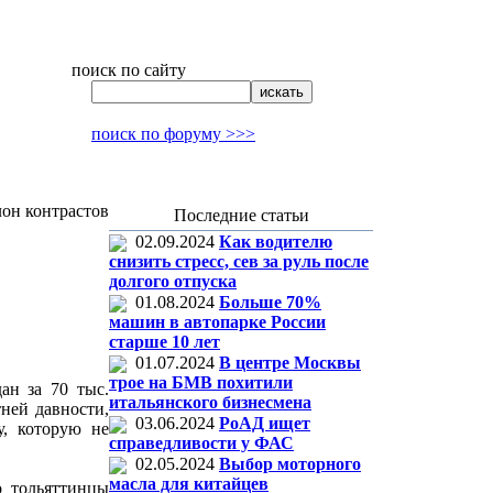
поиск по сайту
поиск по форуму >>>
он контрастов
Последние статьи
02.09.2024
Как водителю
снизить стресс, сев за руль после
долгого отпуска
01.08.2024
Больше 70%
машин в автопарке России
старше 10 лет
01.07.2024
В центре Москвы
трое на БМВ похитили
ан за 70 тыс.
итальянского бизнесмена
ней давности,
03.06.2024
РоАД ищет
у, которую не
справедливости у ФАС
02.05.2024
Выбор моторного
масла для китайцев
о тольяттинцы