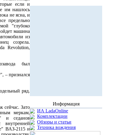
оторые если и
ке им нашлось
пока не ясна, и
все предельно
емой "глубоко
 пойдет машина
автомобили из
нец созрела.
a Revolution,
тозавода был
", – признался
одельный ряд.
Информация
к сейчас. Зато
ИА LadaOnline
енным меркам,
Комплектации
к" и седанов
Обзоры и статьи
с внутренней
Техника вождения
е" ВАЗ-2115 и
производству.