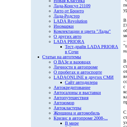
Новая Классика
п
Лада-Консул 21109
у
Авто от Бронто
Лада-Родстер
В
LADA Revolution
Г
Иномарки
о
Комлектации и цвета "Лады"
м
О других авто
–
LADA PRIORA
"
Тест-драйв LADA PRIORA
н
в Сочи
Статьи на автотемы
В
О ВАЗе и вазовцах
с
Личности в автопроме
о
О пробегах и автоспорте
в
LADAONLINE в других СМИ
с
Сайт автодилера
с
Автокредитование
к
Автосалоны и выставки
к
Автопутешествия
п
Автоюмор
Автокластеры
С
Женщина и автомобиль
с
Кризис в автопроме 2008-...
у
В мире