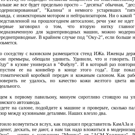
альше же все будет предельно просто – "десятка" обычная, "дес
одернизированная", "Калина" и немного устаревших "пяте
равда, с инжекторным мотором и нейтрализатором. Ни о какой 
редставленной на прошлогоднем автосалоне, речи уже не идет
первые заговорил о том, что вторую нитку главного
редназначенную для заднеприводных машин, можно модерни
ереднеприводные. В крайнем случае под "Оку-2", если больше н
озьмется.
о соседству с вазовским размещается стенд ИЖа. Ижевцы держ
вои премьеры, обещали удивить. Удивили, что и говорить. 
Оду" в кузове универсал в "Фабулу". И в который раз повтори
апустим ее на конвейер в конце этого года". Еще пока
втоматической коробкой передач и кожаным салоном. Как раб
роверить не удалось, но качество кожи желтого цвета яв
деального.
дем к первому павильону, минуем сиротливо стоящую на у
амского автозавода.
удете на салоне, подойдите к машине и проверьте, сколько па
азор между кузовными деталями. Наших влезло два.
тоило возмутиться вслух, как подошел представитель КамАЗа и 
 денег, дескать, не дают, а нам так надо вложиться в модерниз
Оки" – нечто с названием "Мишка" от "АСМ-Холдинга". Р