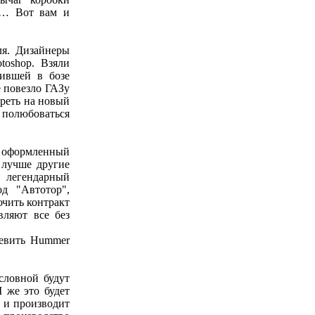
ал… Вот вам и
ля. Дизайнеры
toshop. Взяли
чившей в бозе
е повезло ГАЗу
треть на новый
и полюбоваться
о оформленный
 лучше другие
, легендарный
од "Автотор",
чить контракт
вляют все без
шевить Hummer
словной будут
 же это будет
и и производит