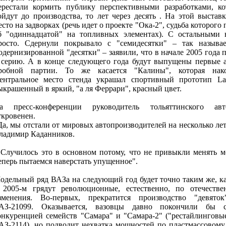
ерестали кормить публику перспективными разработками, к
ойдут до производства, то лет через десять . На этой выстав
есто на задворках (речь идет о проекте "Ока-2", судьба которого 
б "одиннадцатой" на топливных элементах). С остальными 
росто. Сдернули покрывало с "семидесятки" – так называ
одернизированной "десятки" – заявили, что в начале 2005 года
 серию. А в конце следующего года будут выпущены первые 
робной партии. То же касается "Калины", которая нако
ентральное место стенда украшал спортивный прототип Lad
ыкрашенный в яркий, "а ля Феррари", красный цвет.
а пресс-конференции руководитель тольяттинского ав
ткровенен.
Да, мы отстали от мировых автопроизводителей на несколько лет
ладимир Каданников.
 Случилось это в основном потому, что не привыкли менять м
еперь пытаемся наверстать упущенное".
одельный ряд ВАЗа на следующий год будет точно таким же, ка
 2005-м грядут революционные, естественно, по отечеств
зменения. Во-первых, прекратится производство "девято
АЗ-21099. Оказывается, вазовцы давно покончили бы 
онкуренцией семейств "Самара" и "Самара-2" ("рестайлинговы
АЗ-2114), но подводит нехватка мощностей по пластмассовому 