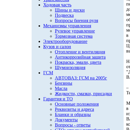
п
Ходовая часть
д
Шины и диски
м
Подвеска
о
Вопросы биения руля
п
Механизмы управления
м
Рулевое управление
в
Тормозная система
п
Электрооборудование
Ц
Кузов и салон
в
Отопление и вентиляция
Антикоррозийная защита
Н
Покраска, эмали, цвета
о
Шумоизоляция
"
ГСМ
В
АВТОВАЗ: ГСМ на 2005г
Бензины
–
Масла
Т
Жидкости, смазки, присадки
Гарантия и ТО
М
Основные положения
в
Реквизиты и адреса
и
Бланки и образцы
В
Документы
к
Вопросы - ответы
В