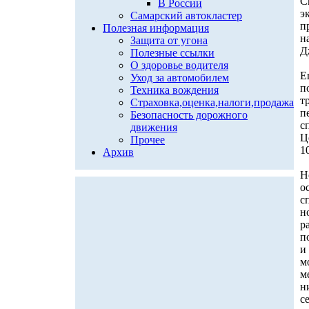
C
В России
э
Самарский автокластер
п
Полезная информация
н
Защита от угона
Д
Полезные ссылки
О здоровье водителя
Е
Уход за автомобилем
п
Техника вождения
т
Страховка,оценка,налоги,продажа
п
Безопасность дорожного
с
движения
Ц
Прочее
1
Архив
Н
о
с
н
р
п
и
м
м
н
с