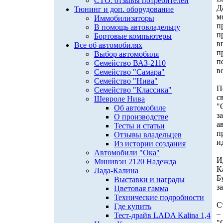
СТО: отзывы потребителей
Д
Тюнинг и доп. оборудование
м
Иммобилизаторы
п
В помощь автовладельцу
п
Бортовые компьютеры
в
Все об автомобилях
п
Выбор автомобиля
п
Семейство ВАЗ-2110
в
Семейство "Самара"
Семейство "Нива"
П
Семейство "Классика"
с
Шевроле Нива
"
Об автомобиле
з
О производстве
а
Тесты и статьи
п
Отзывы владельцев
и
Из истории создания
Автомобили "Ока"
И
Минивэн 2120 Надежда
К
Лада-Калина
Б
Выставки и награды
з
Цветовая гамма
Технические подробности
С
Где купить
–
Тест-драйв LADA Kalina 1,4
"