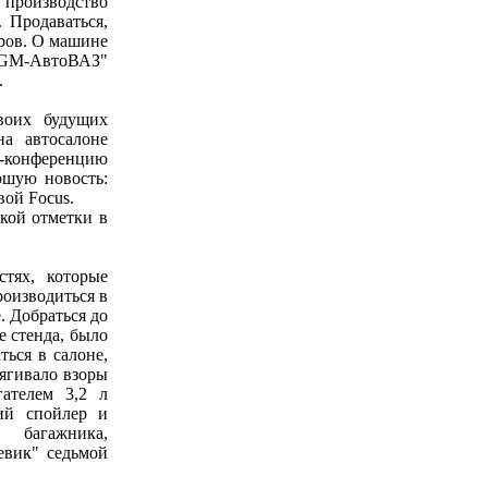
 производство
. Продаваться,
еров. О машине
 "GM-АвтоВАЗ"
.
воих будущих
на автосалоне
с-конференцию
ошую новость:
ой Focus.
кой отметки в
тях, которые
роизводиться в
. Добраться до
е стенда, было
ться в салоне,
тягивало взоры
ателем 3,2 л
ий спойлер и
 багажника,
евик" седьмой