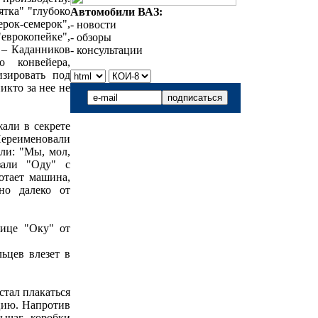
ятка" "глубоко
Автомобили ВАЗ:
рок-семерок",
- новости
"еврокопейке",
- обзоры
 – Каданников
- консультации
 конвейера,
зировать под
икто за нее не
али в секрете
Переименовали
ли: "Мы, мол,
зали "Оду" с
отает машина,
но далеко от
лице "Оку" от
льцев влезет в
стал плакаться
ацию. Напротив
ычаг коробки