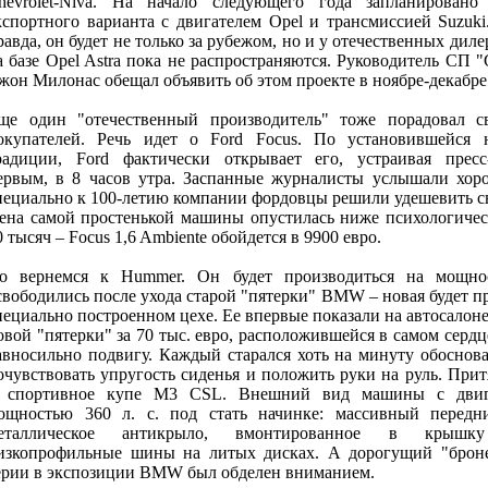
hevrolet-Niva. На начало следующего года запланировано
кспортного варианта с двигателем Opel и трансмиссией Suzuki
равда, он будет не только за рубежом, но и у отечественных дил
а базе Opel Astra пока не распространяются. Руководитель СП
жон Милонас обещал объявить об этом проекте в ноябре-декабре
ще один "отечественный производитель" тоже порадовал с
окупателей. Речь идет о Ford Focus. По установившейся 
радиции, Ford фактически открывает его, устраивая прес
ервым, в 8 часов утра. Заспанные журналисты услышали хор
пециально к 100-летию компании фордовцы решили удешевить св
ена самой простенькой машины опустилась ниже психологичес
0 тысяч – Focus 1,6 Ambiente обойдется в 9900 евро.
о вернемся к Hummer. Он будет производиться на мощнос
свободились после ухода старой "пятерки" BMW – новая будет п
пециально построенном цехе. Ее впервые показали на автосалоне
овой "пятерки" за 70 тыс. евро, расположившейся в самом сердц
авносильно подвигу. Каждый старался хоть на минуту обоснова
очувствовать упругость сиденья и положить руки на руль. При
 спортивное купе М3 CSL. Внешний вид машины с двиг
ощностью 360 л. с. под стать начинке: массивный передн
еталлическое антикрыло, вмонтированное в крышку
изкопрофильные шины на литых дисках. А дорогущий "брон
ерии в экспозиции BMW был обделен вниманием.