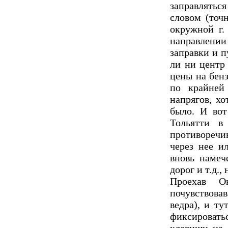
заправлять
словом (точ
окружной г.
направлен
заправки и п
ли ни центр
цены на бенз
по крайней
напрягов, хо
было. И вот
Тольятти в
противореч
через нее и
вновь намеч
дорог и т.д.,
Проехав О
почувствовав
ведра), и ту
фиксироват