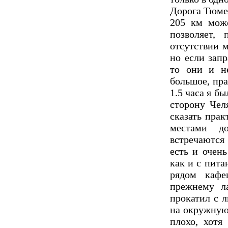
Дорога Тюме
205 км мож
позволяет,
отсутствии 
но если зап
то они и н
большое, пра
1.5 часа я бы
сторону Чел
сказать пра
местами д
встречаются
есть и очен
как и с пита
рядом каф
прежнему л
прокатил с л
на окружную
плохо, хотя