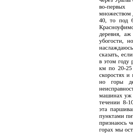
во-первых
множеством д
40, то под 
Красноуфим
деревня, аж
убогости, н
наслаждаюсь
сказать, есл
в этом году
км по 20-25
скоростях и 
но горы де
неисправнос
машинах уж 
течении 8-1
эта паршива
пунктами пит
признаюсь ч
горах мы ос