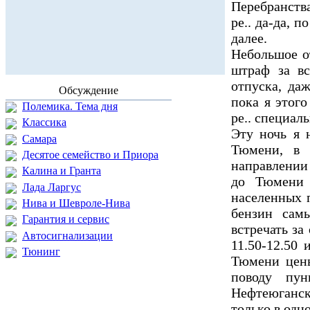
Перебранств
ре.. да-да, 
далее.
Небольшое о
штраф за вс
отпуска, да
Обсуждение
пока я этого
Полемика. Тема дня
ре.. специаль
Классика
Эту ночь я 
Самара
Тюмени, в 
Десятое семейство и Приора
направлении 
Калина и Гранта
до Тюмени 
Лада Ларгус
населенных п
Нива и Шевроле-Нива
бензин сам
Гарантия и сервис
встречать за 
Автосигнализации
11.50-12.50
Тюнинг
Тюмени цены
поводу пун
Нефтеюганск,
только в одн