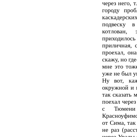
через него, 
городу проб
каскадерски
подвеску в
котлован,
приходилос
приличная, 
проехал, он
скажу, но гд
мне это тож
уже не был у
Ну вот, ка
окружной и 
так сказать 
поехал через
с Тюмени 
Красноуфимс
от Сима, так
не раз (рас
через Урал