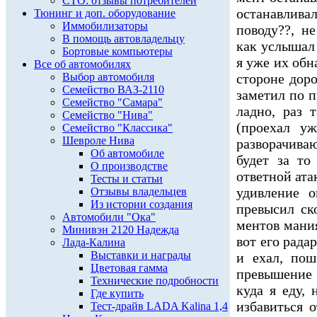
СТО: отзывы потребителей
останавлива
Тюнинг и доп. оборудование
Иммобилизаторы
поводу??, н
В помощь автовладельцу
как услышал 
Бортовые компьютеры
я уже их обн
Все об автомобилях
Выбор автомобиля
стороне доро
Семейство ВАЗ-2110
заметил по 
Семейство "Самара"
ладно, раз 
Семейство "Нива"
(проехал у
Семейство "Классика"
Шевроле Нива
разворачива
Об автомобиле
будет за то
О производстве
ответной ата
Тесты и статьи
удивление 
Отзывы владельцев
Из истории создания
превысил ск
Автомобили "Ока"
ментов мания
Минивэн 2120 Надежда
вот его радар
Лада-Калина
Выставки и награды
и ехал, пош
Цветовая гамма
превышение 
Технические подробности
куда я еду, 
Где купить
избавиться 
Тест-драйв LADA Kalina 1,4