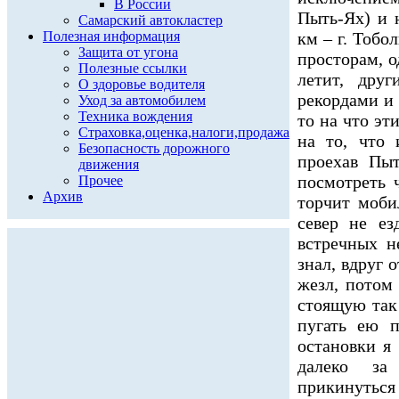
В России
Пыть-Ях) и 
Самарский автокластер
Полезная информация
км – г. Тобо
Защита от угона
просторам, о
Полезные ссылки
летит, дру
О здоровье водителя
рекордами и
Уход за автомобилем
Техника вождения
то на что эт
Страховка,оценка,налоги,продажа
на то, что 
Безопасность дорожного
проехав Пыт
движения
посмотреть 
Прочее
Архив
торчит моби
север не ез
встречных н
знал, вдруг 
жезл, потом
стоящую так
пугать ею 
остановки я
далеко за
прикинуть