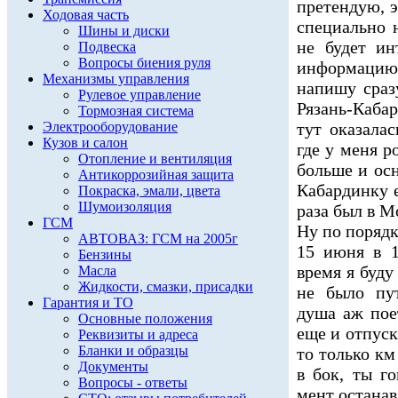
претендую, э
Ходовая часть
специально 
Шины и диски
не будет ин
Подвеска
Вопросы биения руля
информацию 
Механизмы управления
напишу сраз
Рулевое управление
Рязань-Каба
Тормозная система
Электрооборудование
тут оказала
Кузов и салон
где у меня р
Отопление и вентиляция
больше и осн
Антикоррозийная защита
Кабардинку е
Покраска, эмали, цвета
Шумоизоляция
раза был в М
ГСМ
Ну по порядк
АВТОВАЗ: ГСМ на 2005г
15 июня в 1
Бензины
время я буду
Масла
Жидкости, смазки, присадки
не было пу
Гарантия и ТО
душа аж пое
Основные положения
еще и отпуск
Реквизиты и адреса
Бланки и образцы
то только км
Документы
в бок, ты г
Вопросы - ответы
мент останав