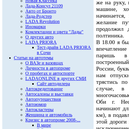
Новая Классика
же на руку, 
Лада-Консул 21109
машине, хо
Авто от Бронто
начинается,
Лада-Родстер
LADA Revolution
желание пу
Иномарки
продолжил 
Комлектации и цвета "Лады"
полтиника.
О других авто
В 18.00 я бы
LADA PRIORA
Тест-драйв LADA PRIORA
впечатление
в Сочи
паришь в 
Статьи на автотемы
построенный
О ВАЗе и вазовцах
России, букв
Личности в автопроме
О пробегах и автоспорте
нам отпуск
LADAONLINE в других СМИ
трястись п
Сайт автодилера
случае, в
Автокредитование
Автосалоны и выставки
многочасовы
Автопутешествия
Оби г. Неф
Автоюмор
начинают дл
Автокластеры
км), в пода
Женщина и автомобиль
Кризис в автопроме 2008-...
этой дороги 
В мире
исключением