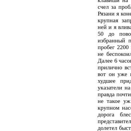
клавиши на 
счел за про
Рязани я кон
крупная за
ней и я влив
50 до пово
избранный п
пробег 2200
не беспокои
Далее 6 часо
прилично вс
вот он уже 
худшее при
указатели на
правда почти
не такое уж
крупном нас
дорога бле
представит
долетел быс