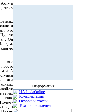
работу в
о, что у
дратных
 можно и
ал, кто
Ну, это
ата… Он
 Пойдем-
нальную
равы мне
 просто
ломай. А
доступны
-а, типа
 коньяк.
Информация
какой-то
ИА LadaOnline
ь вечер.
Комплектации
финчик.
Обзоры и статьи
. Почему
Техника вождения
ть плоды
? Нужно