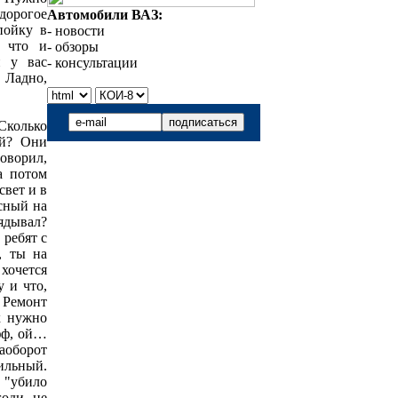
дорогое
Автомобили ВАЗ:
пойку в
- новости
, что и
- обзоры
н у вас
- консультации
. Ладно,
Сколько
ый? Они
оворил,
а потом
свет и в
асный на
ядывал?
 ребят с
, ты на
хочется
 и что,
 Ремонт
х нужно
Уфф, ой…
наоборот
ильный.
 "убило
годи не