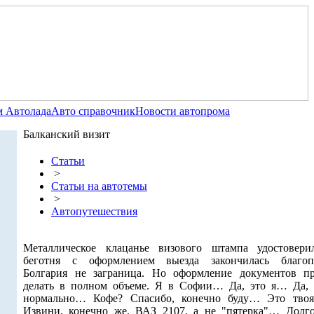
 Автолада
Авто справочник
Новости автопрома
Балканский визит
Статьи
>
Статьи на автотемы
>
Автопутешествия
Металлическое клацанье визового штампа удостовери
беготня с оформлением выезда закончилась благоп
Болгария не заграница. Но оформление документов п
делать в полном объеме. Я в Софии… Да, это я… Да, 
нормально… Кофе? Спасибо, конечно буду… Это твоя
Извини, конечно же, ВАЗ 2107, а не "пятерка"… Долго