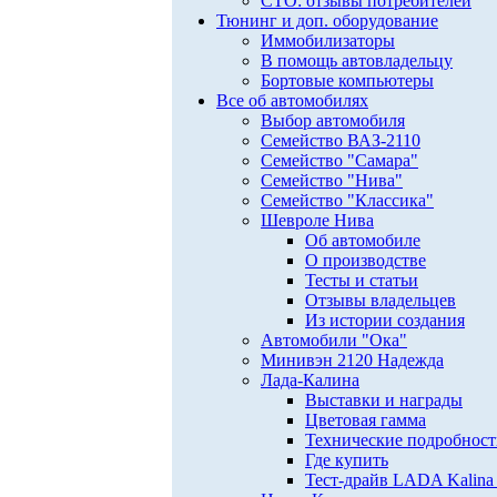
СТО: отзывы потребителей
Тюнинг и доп. оборудование
Иммобилизаторы
В помощь автовладельцу
Бортовые компьютеры
Все об автомобилях
Выбор автомобиля
Семейство ВАЗ-2110
Семейство "Самара"
Семейство "Нива"
Семейство "Классика"
Шевроле Нива
Об автомобиле
О производстве
Тесты и статьи
Отзывы владельцев
Из истории создания
Автомобили "Ока"
Минивэн 2120 Надежда
Лада-Калина
Выставки и награды
Цветовая гамма
Технические подробнос
Где купить
Тест-драйв LADA Kalina 