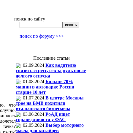
поиск по сайту
поиск по форуму >>>
Последние статьи
02.09.2024
Как водителю
снизить стресс, сев за руль после
долгого отпуска
01.08.2024
Больше 70%
машин в автопарке России
старше 10 лет
01.07.2024
В центре Москвы
трое на БМВ похитили
ло, что
итальянского бизнесмена
олучно.
03.06.2024
РоАД ищет
ришлось
справедливости у ФАС
долетел
02.05.2024
Выбор моторного
 тачка?
масла для китайцев
 ехать?