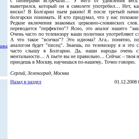
с пионерами встречали… У него от удивления весь
выветрился, который он в самолете употребил… Нет, ка
виски? В Болгарии пьем ракию! Я после третьей начи
болгарски понимать. И кто придумал, что у нас похожие
Редкие включения знакомых церковно-словянских слов
переводится "перфектно"? Ясно, это аналог нашего "заш
Очень часто по телевизору ваши политики употребляют сл
А что такое "всички"? Это идиома? Ага.. понятно, по
аналогом будет "писец". Знаешь, по телевизору я и это 
дажа
часто слышу в Болгарии. Да, наши народы очень 
ментальности… А пьете вы не правильно… Сейчас – твоя н
приедешь в Москву, научишься по-нашему.. Точно говорю.
Сергий, Зеленоград, Москва
Назад в раздел
01.12.2008 