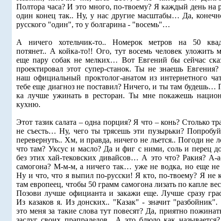
Полтора часа? И это много, по-твоему? Я каждый день на 
один конец так.. Ну, у нас другие масштабы… Да, конечн
русского "один", то у болгарина - "восемь"…
А ничего хотельчик-то.. Номерок метров на 50 ква
потянет.. А койка-то!! Ого, тут восемь человек уложить
еще пару собак не мелких… Вот Евгений бы сейчас сказ
проектировал этот супер-станок. Ты не знаешь Евгения? 
наш официальный проктолог-анатом из интернетного ч
тебе еще диагноз не поставил? Ничего, и ты там будешь…
ка лучше ужинать в ресторан. Ты мне покажешь нацио
кухню.
Этот тазик салата – одна порция? Я что – конь? Столько т
не съесть… Ну, чего ты трясешь эти пузырьки? Попробуй
перевернуть.. Хм, и правда, ничего не льется.. Погоди не 
что там? Уксус и масло? Да и фиг с ними, соль и перец 
без этих хай-тековских дивайсов… А это что? Ракия? А-а
самогона? М-м-м, а ничего так… уже не водка, но еще не
Ну и что, что я выпил по-русски! Я кто, по-твоему? Я не 
там европеец, чтобы 50 грамм самогона лизать по капле вес
Позови лучше официанта и закажи еще. Лучше сразу гра
Из казаков я. Из донских.. "Казак" - значит "разбойник"
это меня за такие слова тут повесят? Да, приятно пожина
заслуг своих прапрадедов…А это блюдо как называется