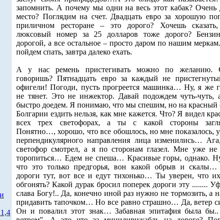
запомнить. А почему мы одни на весь этот кабак? Очень 
место? Поглядим на счет. Двадцать евро за хорошую по
приличном ресторане – это дорого? Хочешь сказать
люксовый номер за 25 долларов тоже дорого? Бензи
дорогой, а все остальное – просто даром по нашим меркам
пойдем спать, завтра далеко ехать.
А у нас ремень пристегивать можно по желанию. 
говоришь? Пятнадцать евро за каждый не пристегнут
офигели! Погоди, пусть прогреется машинка… Ну, я же г
не тянет. Это не инжектор. Давай подождем чуть-чуть, 
быстро доедем. Я понимаю, что мы спешим, но на красный 
Болгарии ездить нельзя, как мне кажется. Что? Я видел кр
всех трех светофорах, а ты с какой стороны загл
Понятно…, хорошо, что все обошлось, но мне показалось, у
перпендикулярного направления лица изменились… Ага
светофор смотрел, а я по сторонам глазел. Мне уже не 
торопиться… Едем не спеша… Красивые горы, однако. Ну
что это только предгорья, вон какой обрыв и скалы…
дороги тут, вот все и едут тихонько… Ты уверен, что и
обгонять? Какой дурак бросил поперек дороги эту ........ 
слава Богу!.. Да, конечно иной раз нужно не тормозить, а 
ти
придавить тапочком… Но все равно страшно… Да, ветер с
Он и повалил этот знак… Забавная эпитафия была бы..
1,4
ветром". А это что за минидирижабль на дороге? По