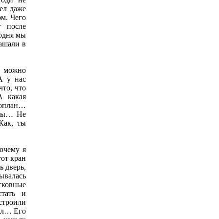
дел даже
ом. Чего
т после
одня мы
лашали в
о можно
А у нас
то, что
А какая
топлан…
аны… Не
Как, ты
очему я
тот кран
ь дверь,
ывалась
сковные
стать и
строили
дил… Его