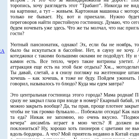
торопись, хочу разглядеть этот "Трабант". Никогда не ви
на картинке, а тут – живьем. Картонная машинка с мотор
только не бывает. Ну, вот и приехали. Нужно буде
переговоров найти пристойную гостиницу. Думаю, что сег
будем ночевать уже здесь. Что же ты молчал, что нас приг
гости?
Уютный пансионатик, однако! Эх, если бы не ноябрь, т
было бы искупаться в бассейне. Нет, в сауну не хочу. 
RA
котеджики с такими большими окнами не подойдут. Ну и ч
камин есть. Все тепло, через такие витрины улетит. 
аттракция еще есть на этой базе отдыха? Хм.., мотодель
Ты давай, слетай, а я снизу погляжу на желтеющие шт
хочешь – как хочешь, я тоже не буду. Пойдем ужинать. 
говорил, называлось то блюдо? Куда мы едем завтра?
Это центральная гостиница этого города? Мама родная! П
сразу не закрыл глаза при входе в номер? Екарный бабай, э
можно закрыть вообще? Да, ты прав, проще плотнее закрыт
чтобы не так громко булькало… Побежали отсюда! Как наз
та еда? Никак не запомню, но очень вкусно. "Подмо
вечера" ансамбль играет в мою честь? Я должен в
поклониться? Ну, хорошо хоть пионеров с цветами не вы
вдоль бордюра.. А что? Мой приятель недавно в Китай ез