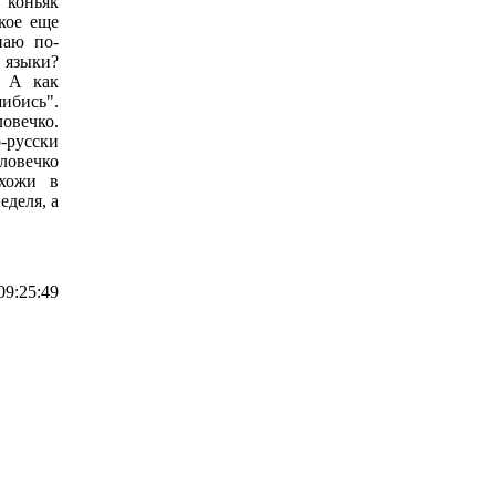
 коньяк
кое еще
наю по-
 языки?
. А как
ибись".
овечко.
-русски
словечко
схожи в
еделя, а
09:25:49