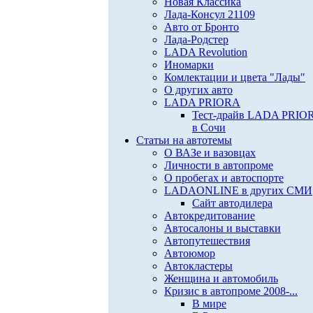
Новая Классика
Лада-Консул 21109
Авто от Бронто
Лада-Родстер
LADA Revolution
Иномарки
Комлектации и цвета "Лады"
О других авто
LADA PRIORA
Тест-драйв LADA PRIO
в Сочи
Статьи на автотемы
О ВАЗе и вазовцах
Личности в автопроме
О пробегах и автоспорте
LADAONLINE в других СМИ
Сайт автодилера
Автокредитование
Автосалоны и выставки
Автопутешествия
Автоюмор
Автокластеры
Женщина и автомобиль
Кризис в автопроме 2008-...
В мире